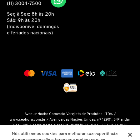
(11) 3004-7500
KEUNE
Seg à Sex: 8h às 20h
Sáb: 9h às 20h
(Indisponível domingos
KORRES
e feriados nacionais)
KYLIE COSMETICS
L'ORÉAL PROFESSIONNEL
LACES
LACOSTE
Avenue Hoche Comercio Varejista de Produtos LTDA. /
www.sephora.com.br
/ Avenida das Nações Unidas, nº 12901, 34º andar
Conj 3402, Torre Norte, Brooklin Paulista, CEP: 04.578-910 / CNPJ:
LA MER
15.048.124/0001-14 / Inscrição Estadual: 146.998.050.112 /
Fale Conosco
Nós utilizamos cookies para melhorar sua experiência