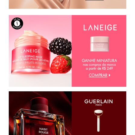
CAROLINA HERRERA
CARTIER
CAUDALIE
CHLOÉ
CLARINS
CLEAN RESERVE
CLINIQUE