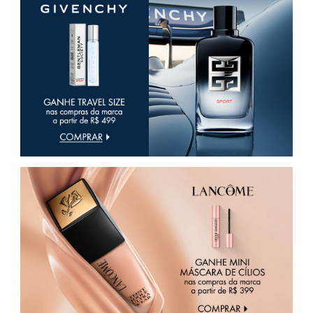
X
BRIOGEO
GUIA DE INGREDIENTES
Y
BRUNA TAVARES
Z
HOT ON SOCIAL
#
BURBERRY
BVLGARI
CACHAREL
CALVIN KLEIN
CARE NATURAL BEAUTY