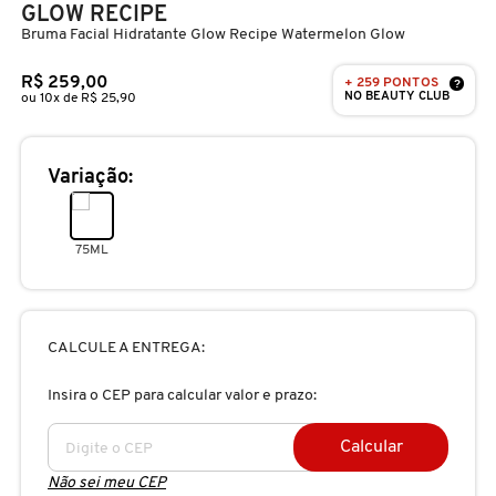
D
GLOW RECIPE
AURA BEAUTY
OLHOS
PERFUMES UNISSEX
LIMPADORES
MÁSCARA
PERFUMES
Bruma Facial Hidratante Glow Recipe Watermelon Glow
E
R$ 259,00
+ 259 PONTOS
?
AUTHENTIC BEAUTY CONCEPT
SOBRANCELHA
KITS PRESENTEÁVEIS
NECESSIDADE
FINALIZADOR
SKINCARE
NO BEAUTY CLUB
ou 10x de R$ 25,90
F
G
AZZARO
PALETAS
FAMÍLIAS OLFATIVAS
TRATAMENTOS
MODELADOR
Variação:
H
BANDERAS
ACESSÓRIOS
VELAS & FRAGRÂNCIAS DE
ROTINA
TRATAMENTO CAPILAR
75ML
I
AMBIENTE
J
BANILA CO
UNHAS
PROTEÇÃO SOLAR
KITS PARA CABELOS
REFIL
CALCULE A ENTREGA:
K
BAREMINERALS
KITS DE MAQUIAGEM
OLHOS & LÁBIOS
ACESSÓRIOS
Insira o CEP para calcular valor e prazo:
L
ALTA PERFUMARIA
Calcular
BEAUTY OF JOSEON
M
MAQUIAGEM COREANA
CORPO E BANHO
REFIL
Não sei meu CEP
CLEAN NA SEPHORA