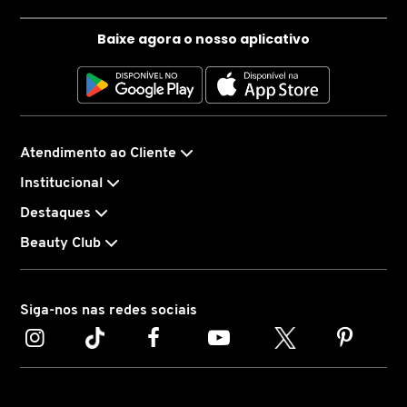
Hidratação leve e refrescante
Efeito glow imediato
Baixe agora o nosso aplicativo
CAROLINA HERRERA
Ajuda a equilibrar a pele
Pode ser usado como fixador e revitalizador de
CARTIER
maquiagem
Sensação de pele mais viçosa e confortável
Atendimento ao Cliente
CAUDALIE
Institucional
Destaques
CHLOÉ
Beauty Club
CLARINS
Siga-nos nas redes sociais
CLEAN RESERVE
CLINIQUE