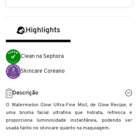
N
BENEFIT COSMETICS
SEPHORA COLLECTION
ACESSÓRIOS
PRODUTOS ASIÁTICOS
O
HOT ON SOCIAL
BENETTON
Highlights
P
CLEAN NA SEPHORA
KITS DE SKINCARE
CLEAN NA SEPHORA
PERFUMES ÁRABES
Q
BEST BRONZE
REFIL
SKINCARE COREANO
HOT ON SOCIAL
Clean na Sephora
R
BIODERMA
Skincare Coreano
HOT ON SOCIAL
SEPHORA COLLECTION
S
T
BIOSSANCE
CLEAN NA SEPHORA
Descrição
U
O Watermelon Glow Ultra-Fine Mist, de Glow Recipe, é
BOCA ROSA
uma bruma facial ultrafina que hidrata, refresca e
REFIL
V
proporciona luminosidade instantânea, podendo ser
usada tanto no skincare quanto na maquiagem.
W
BRAÉ HAIR CARE
SKINCARE PREMIUM