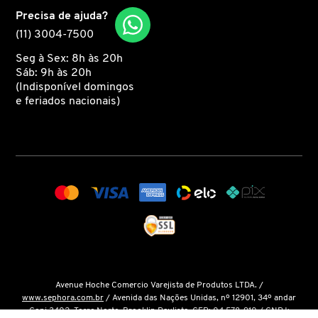
Precisa de ajuda?
(11) 3004-7500
COACH
Seg à Sex: 8h às 20h
Sáb: 9h às 20h
COSRX
(Indisponível domingos
e feriados nacionais)
COSTA BRAZIL
DIOR
DIOR BACKSTAGE
DOLCE&GABBANA
Avenue Hoche Comercio Varejista de Produtos LTDA. /
www.sephora.com.br
/ Avenida das Nações Unidas, nº 12901, 34º andar
Conj 3402, Torre Norte, Brooklin Paulista, CEP: 04.578-910 / CNPJ:
DRUNK ELEPHANT