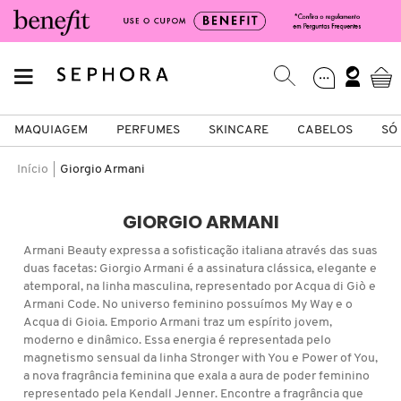
MAQUIAGEM
PERFUMES
SKINCARE
CABELOS
SÓ
Início
Giorgio Armani
Só Na Sephora
Maquiagem
Perfumes
Skincare
Cabelos
Marcas
GIORGIO ARMANI
VER TUDO
VER TUDO
VER TUDO
VER TUDO
VER TUDO
VER TUDO
Armani Beauty expressa a sofisticação italiana através das suas
duas facetas: Giorgio Armani é a assinatura clássica, elegante e
atemporal, na linha masculina, representado por Acqua di Giò e
A
FACE
PERFUMES FEMININOS
TIPO DE PELE
SHAMPOO
CABELOS
ACQUA DI PARMA
Armani Code. No universo feminino possuímos My Way e o
Acqua di Gioia. Emporio Armani traz um espírito jovem,
B
moderno e dinâmico. Essa energia é representada pelo
magnetismo sensual da linha Stronger with You e Power of You,
LÁBIOS
PERFUMES MASCULINOS
HIDRATANTES
CONDICIONADOR
MAQUIAGEM
ANASTASIA BEVERLY HILLS
C
a nova fragrância feminina que exala a aura de poder feminino
representado pela Kendall Jenner. Encontre a fragrância que