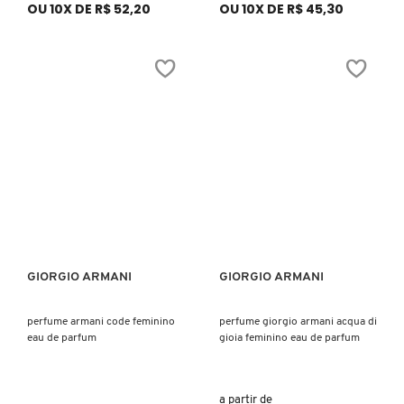
OU 10X DE R$ 52,20
OU 10X DE R$ 45,30
JIMMY CHOO
JO MALONE LONDON
JOOP!
JULIETTE HAS A GUN
KAYALI
GIORGIO ARMANI
GIORGIO ARMANI
Ver mais
Ver mais
KENZO
perfume armani code feminino
perfume giorgio armani acqua di
eau de parfum
gioia feminino eau de parfum
KÉRASTASE
a partir de