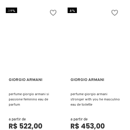
GUERLAIN
-19%
-8%
HERMÈS
HUDA BEAUTY
HUGO BOSS
ISLE OF PARADISE
GIORGIO ARMANI
GIORGIO ARMANI
Ver mais
Ver mais
perfume giorgio armani si
perfume giorgio armani
ISSEY MIYAKE
passione feminino eau de
stronger with you he masculino
parfum
eau de toilette
JEAN PAUL GAULTIER
a partir de
a partir de
R$ 522,00
R$ 453,00