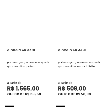
ELIZAVECCA
EMBRYOLISSE
ESTÉE LAUDER
GIORGIO ARMANI
GIORGIO ARMANI
Ver mais
Ver mais
ESTHEDERM
perfume giorgio armani acqua di
perfume giorgio armani acqua di
gio masculino parfum
giò masculino eau de toilette
FEITO BRASIL
a partir de
a partir de
R$ 1.565,00
R$ 509,00
FENTY BEAUTY
OU 10X DE R$ 156,50
OU 10X DE R$ 50,90