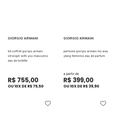
CAROLINA HERRERA
CARTIER
GIORGIO ARMANI
GIORGIO ARMANI
Ver mais
Ver mais
CAUDALIE
kit coffret giorgio armani
perfume giorgio armani my way
stronger with you masculino
ylang feminino eau de parfum
eau de toilette
CHLOÉ
a partir de
R$ 755,00
R$ 399,00
CLARINS
OU 10X DE R$ 75,50
OU 10X DE R$ 39,90
CLEAN RESERVE
CLINIQUE