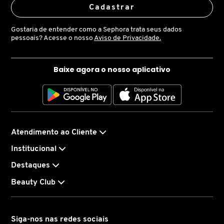
Cadastrar
MARC JACOBS
Gostaria de entender como a Sephora trata seus dados
pessoais? Acesse o nosso
Aviso de Privacidade.
MARI MARIA
Baixe agora o nosso aplicativo
MARINA SMITH
MATRIX PROFESSIONAL
Atendimento ao Cliente
Institucional
MICHAEL KORS
Destaques
Beauty Club
MISE EN SCÈNE
MIU MIU
Siga-nos nas redes sociais