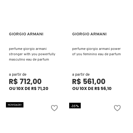
X
BRIOGEO
GUIA DE INGREDIENTES
Y
BRUNA TAVARES
Z
HOT ON SOCIAL
GIORGIO ARMANI
GIORGIO ARMANI
Ver mais
Ver mais
#
BURBERRY
perfume giorgio armani
perfume giorgio armani power
stronger with you powerfully
of you feminino eau de parfum
masculino eau de parfum
BVLGARI
a partir de
a partir de
R$ 712,00
R$ 561,00
OU 10X DE R$ 71,20
OU 10X DE R$ 56,10
CACHAREL
NOVIDADE!
-35%
CALVIN KLEIN
CARE NATURAL BEAUTY