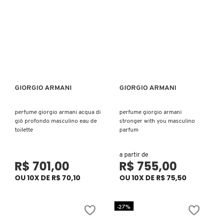
COACH
COSRX
GIORGIO ARMANI
GIORGIO ARMANI
COSTA BRAZIL
Ver mais
Ver mais
perfume giorgio armani acqua di
perfume giorgio armani
DIOR
giò profondo masculino eau de
stronger with you masculino
toilette
parfum
DIOR BACKSTAGE
a partir de
R$ 701,00
R$ 755,00
OU 10X DE R$ 70,10
OU 10X DE R$ 75,50
DOLCE&GABBANA
-27%
DRUNK ELEPHANT