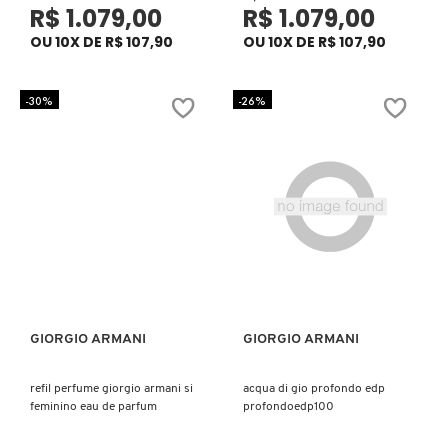
R$ 1.079,00
R$ 1.079,00
KEUNE
OU 10X DE R$ 107,90
OU 10X DE R$ 107,90
KORRES
-30%
-26%
KYLIE COSMETICS
L'ORÉAL PROFESSIONNEL
LACES
GIORGIO ARMANI
GIORGIO ARMANI
Ver mais
Ver mais
LACOSTE
refil perfume giorgio armani si
acqua di gio profondo edp
feminino eau de parfum
profondoedp100
LA MER