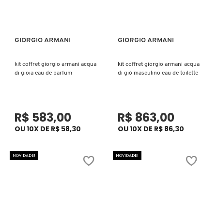
N
BENEFIT COSMETICS
SEPHORA COLLECTION
ACESSÓRIOS
PRODUTOS ASIÁTICOS
O
HOT ON SOCIAL
GIORGIO ARMANI
GIORGIO ARMANI
Ver mais
Ver mais
BENETTON
P
CLEAN NA SEPHORA
KITS DE SKINCARE
CLEAN NA SEPHORA
PERFUMES ÁRABES
kit coffret giorgio armani acqua
kit coffret giorgio armani acqua
Q
di gioia eau de parfum
di giò masculino eau de toilette
BEST BRONZE
REFIL
SKINCARE COREANO
HOT ON SOCIAL
R
BIODERMA
HOT ON SOCIAL
SEPHORA COLLECTION
R$ 583,00
R$ 863,00
S
OU 10X DE R$ 58,30
OU 10X DE R$ 86,30
T
BIOSSANCE
CLEAN NA SEPHORA
NOVIDADE!
NOVIDADE!
U
BOCA ROSA
REFIL
V
W
BRAÉ HAIR CARE
SKINCARE PREMIUM