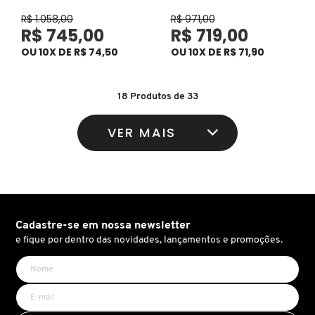
R$ 1.058,00
R$ 971,00
LANCÔME
R$ 745,00
R$ 719,00
OU 10X DE R$ 74,50
OU 10X DE R$ 71,90
LANEIGE
18
Produtos de
33
LA PRAIRIE
VER MAIS
LAURA MERCIER
LOEWE
Cadastre-se em nossa newsletter
e fique por dentro das novidades, lançamentos e promoções.
MAB - MARCO ANTONIO DE BIAGGI
MAC