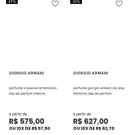
FENTY SKIN
-29%
-32%
FINO
FRAN BY FRANCINY EHLKE
GIORGIO ARMANI
GIORGIO ARMANI
GIORGIO ARMANI
Ver mais
Ver mais
GIVENCHY
perfume si passione feminino
perfume giorgio armani my way
eau de parfum intense
feminino eau de parfum
GLOW RECIPE
a partir de
a partir de
GUCCI
R$ 575,00
R$ 627,00
OU 10X DE R$ 57,50
OU 10X DE R$ 62,70