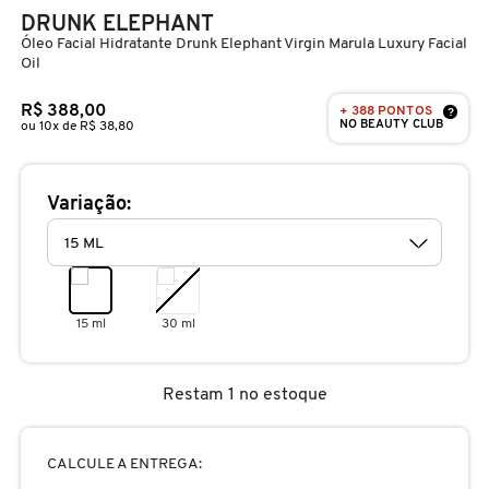
D
DRUNK ELEPHANT
AURA BEAUTY
OLHOS
PERFUMES UNISSEX
LIMPADORES
MÁSCARA
PERFUMES
Óleo Facial Hidratante Drunk Elephant Virgin Marula Luxury Facial
E
Oil
AUTHENTIC BEAUTY CONCEPT
SOBRANCELHA
KITS PRESENTEÁVEIS
NECESSIDADE
FINALIZADOR
SKINCARE
F
R$ 388,00
+ 388 PONTOS
?
NO BEAUTY CLUB
ou 10x de R$ 38,80
G
AZZARO
PALETAS
FAMÍLIAS OLFATIVAS
TRATAMENTOS
MODELADOR
Variação:
H
BANDERAS
ACESSÓRIOS
VELAS & FRAGRÂNCIAS DE
ROTINA
TRATAMENTO CAPILAR
I
AMBIENTE
J
BANILA CO
UNHAS
PROTEÇÃO SOLAR
KITS PARA CABELOS
15 ml
30 ml
REFIL
K
BAREMINERALS
KITS DE MAQUIAGEM
OLHOS & LÁBIOS
ACESSÓRIOS
Restam 1 no estoque
L
ALTA PERFUMARIA
BEAUTY OF JOSEON
M
MAQUIAGEM COREANA
CORPO E BANHO
REFIL
CALCULE A ENTREGA:
CLEAN NA SEPHORA