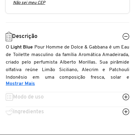
Não sei meu CEP
N
BENEFIT COSMETICS
SEPHORA COLLECTION
ACESSÓRIOS
PRODUTOS ASIÁTICOS
O
HOT ON SOCIAL
BENETTON
P
CLEAN NA SEPHORA
KITS DE SKINCARE
CLEAN NA SEPHORA
Descrição
PERFUMES ÁRABES
Q
O
Light Blue
Pour Homme de Dolce & Gabbana é um Eau
BEST BRONZE
REFIL
SKINCARE COREANO
HOT ON SOCIAL
de Toilette masculino da família Aromática Amadeirada,
R
criado pelo perfumista Alberto Morillas. Sua pirâmide
BIODERMA
olfativa reúne Limão Siciliano, Alecrim e Patchouli
HOT ON SOCIAL
SEPHORA COLLECTION
S
Indonésio em uma composição fresca, solar e
Mostrar Mais
T
mediterrânea.
BIOSSANCE
CLEAN NA SEPHORA
Ideal para o dia a dia e para momentos ao ar livre, este
Modo de uso
U
EDT captura a leveza do verão italiano com personalidade
BOCA ROSA
REFIL
discreta e elegante. Encontre o Light Blue Pour Homme
Ingredientes
V
na Sephora e experimente esse clássico masculino de
W
Dolce & Gabbana.
BRAÉ HAIR CARE
SKINCARE PREMIUM