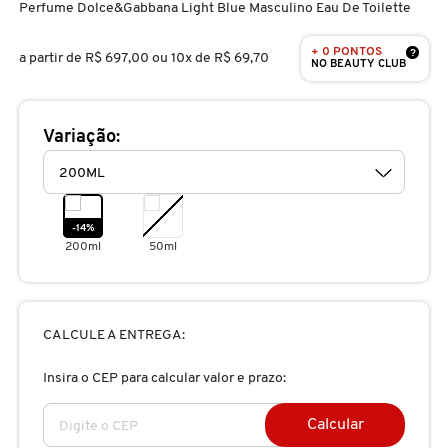
Perfume Dolce&gabbana Light Blue Masculino Eau De Toilette
D
AURA BEAUTY
OLHOS
PERFUMES UNISSEX
LIMPADORES
MÁSCARA
PERFUMES
+ 0 PONTOS
E
?
a partir de
R$ 697,00
ou 10x de R$ 69,70
NO BEAUTY CLUB
AUTHENTIC BEAUTY CONCEPT
SOBRANCELHA
KITS PRESENTEÁVEIS
NECESSIDADE
FINALIZADOR
SKINCARE
F
Variação:
G
AZZARO
PALETAS
FAMÍLIAS OLFATIVAS
TRATAMENTOS
MODELADOR
H
BANDERAS
ACESSÓRIOS
VELAS & FRAGRÂNCIAS DE
ROTINA
TRATAMENTO CAPILAR
-14%
I
AMBIENTE
200ml
50ml
J
BANILA CO
UNHAS
PROTEÇÃO SOLAR
KITS PARA CABELOS
REFIL
K
CALCULE A ENTREGA:
BAREMINERALS
KITS DE MAQUIAGEM
OLHOS & LÁBIOS
ACESSÓRIOS
L
ALTA PERFUMARIA
Insira o CEP para calcular valor e prazo:
BEAUTY OF JOSEON
M
MAQUIAGEM COREANA
CORPO E BANHO
REFIL
Calcular
CLEAN NA SEPHORA