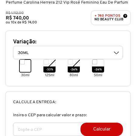
Perfume Carolina Herrera 212 Vip Rosé Feminino Eau De Parfum
D
AURA BEAUTY
OLHOS
PERFUMES UNISSEX
LIMPADORES
MÁSCARA
PERFUMES
R$ 1.112,00
E
+ 740 PONTOS
?
R$ 740,00
NO BEAUTY CLUB
ou 10x de R$ 74,00
AUTHENTIC BEAUTY CONCEPT
SOBRANCELHA
KITS PRESENTEÁVEIS
NECESSIDADE
FINALIZADOR
SKINCARE
F
Variação:
G
AZZARO
PALETAS
FAMÍLIAS OLFATIVAS
TRATAMENTOS
MODELADOR
H
BANDERAS
ACESSÓRIOS
VELAS & FRAGRÂNCIAS DE
ROTINA
TRATAMENTO CAPILAR
-33%
-26%
-26%
I
AMBIENTE
30ml
125ml
80ml
50ml
J
BANILA CO
UNHAS
PROTEÇÃO SOLAR
KITS PARA CABELOS
REFIL
K
CALCULE A ENTREGA:
BAREMINERALS
KITS DE MAQUIAGEM
OLHOS & LÁBIOS
ACESSÓRIOS
L
ALTA PERFUMARIA
Insira o CEP para calcular valor e prazo:
BEAUTY OF JOSEON
M
MAQUIAGEM COREANA
CORPO E BANHO
REFIL
Calcular
CLEAN NA SEPHORA