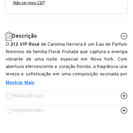
Não sei meu CEP
N
BENEFIT COSMETICS
SEPHORA COLLECTION
ACESSÓRIOS
PRODUTOS ASIÁTICOS
O
HOT ON SOCIAL
BENETTON
P
CLEAN NA SEPHORA
KITS DE SKINCARE
CLEAN NA SEPHORA
Descrição
PERFUMES ÁRABES
Q
O
212 VIP Rosé
de Carolina Herrera é um Eau de Parfum
BEST BRONZE
REFIL
SKINCARE COREANO
HOT ON SOCIAL
feminino da família Floral Frutada que captura a energia
R
vibrante de uma noite especial em Nova York. Com
BIODERMA
abertura efervescente e coração florido, a fragrância une
HOT ON SOCIAL
SEPHORA COLLECTION
S
leveza e sofisticação em uma composição assinada por
Lucas Sieuzac. Encontre o 212 VIP Rosé na Sephora e
Mostrar Mais
T
BIOSSANCE
celebre cada momento com estilo.
CLEAN NA SEPHORA
Modo de uso
U
Principais Benefícios
BOCA ROSA
REFIL
V
Ingredientes
Abertura efervescente com toque de champagne rosé
Coração floral delicado e feminino
W
BRAÉ HAIR CARE
Rastro amadeirado e almiscarado de longa duração
SKINCARE PREMIUM