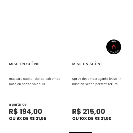
CAROLINA HERRERA
CARTIER
CAUDALIE
MISE EN SCÈNE
MISE EN SCÈNE
Ver mais
Ver mais
CHLOÉ
máscara capilar danos extremos
spray desembaraçante leave-in
mise en scène salon 10
mise en scène perfect serum
CLARINS
a partir de
R$ 194,00
R$ 215,00
CLEAN RESERVE
OU 9X DE R$ 21,56
OU 10X DE R$ 21,50
CLINIQUE