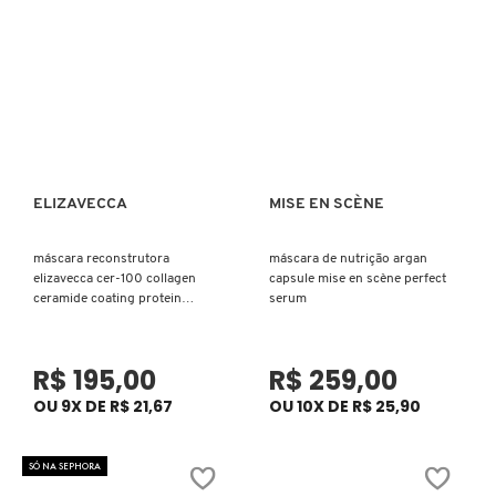
X
BRIOGEO
GUIA DE INGREDIENTES
Y
BRUNA TAVARES
Z
HOT ON SOCIAL
#
BURBERRY
ELIZAVECCA
MISE EN SCÈNE
Ver mais
Ver mais
BVLGARI
máscara reconstrutora
máscara de nutrição argan
elizavecca cer-100 collagen
capsule mise en scène perfect
ceramide coating protein
serum
treatment
CACHAREL
R$ 195,00
R$ 259,00
CALVIN KLEIN
OU 9X DE R$ 21,67
OU 10X DE R$ 25,90
SÓ NA SEPHORA
CARE NATURAL BEAUTY