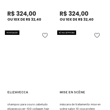
JIMMY CHOO
R$ 324,00
R$ 324,00
OU 10X DE R$ 32,40
OU 10X DE R$ 32,40
JO MALONE LONDON
NOVIDADE!
SÓ NA SEPHORA
JOOP!
JULIETTE HAS A GUN
KAYALI
KENZO
ELIZAVECCA
MISE EN SCÈNE
Ver mais
Ver mais
KÉRASTASE
shampoo para couro cabeludo
máscara de tratamento mise en
elizavecca cer-100 collagen hair
scène salon 10 cica protein