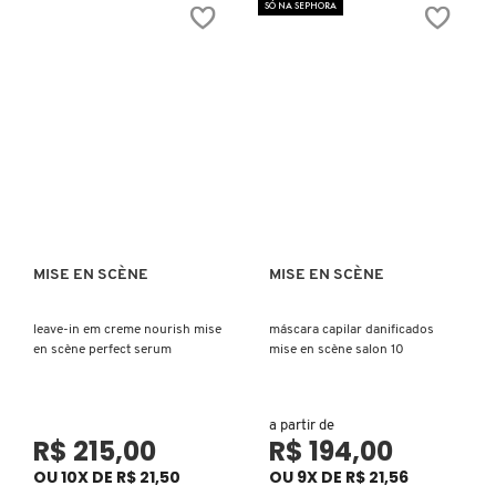
SÓ NA SEPHORA
COACH
COSRX
COSTA BRAZIL
DIOR
MISE EN SCÈNE
MISE EN SCÈNE
Ver mais
Ver mais
leave-in em creme nourish mise
máscara capilar danificados
DIOR BACKSTAGE
en scène perfect serum
mise en scène salon 10
DOLCE&GABBANA
a partir de
R$ 215,00
R$ 194,00
OU 10X DE R$ 21,50
OU 9X DE R$ 21,56
DRUNK ELEPHANT