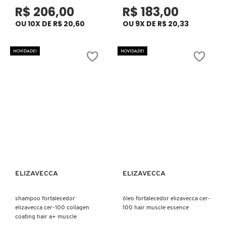
GUERLAIN
R$ 206,00
R$ 183,00
OU 10X DE R$ 20,60
OU 9X DE R$ 20,33
HERMÈS
NOVIDADE!
NOVIDADE!
HUDA BEAUTY
HUGO BOSS
ISLE OF PARADISE
ISSEY MIYAKE
ELIZAVECCA
ELIZAVECCA
Ver mais
Ver mais
shampoo fortalecedor
óleo fortalecedor elizavecca cer-
JEAN PAUL GAULTIER
elizavecca cer-100 collagen
100 hair muscle essence
coating hair a+ muscle