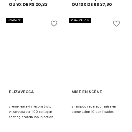
FENTY SKIN
OU 9X DE R$ 20,33
OU 10X DE R$ 37,80
FINO
NOVIDADE!
SÓ NA SEPHORA
FRAN BY FRANCINY EHLKE
GIORGIO ARMANI
GIVENCHY
ELIZAVECCA
MISE EN SCÈNE
Ver mais
Ver mais
GLOW RECIPE
creme leave-in reconstrutor
shampoo reparador mise en
elizavecca cer-100 collagen
scène salon 10 danificados
GUCCI
coating protein ion injection