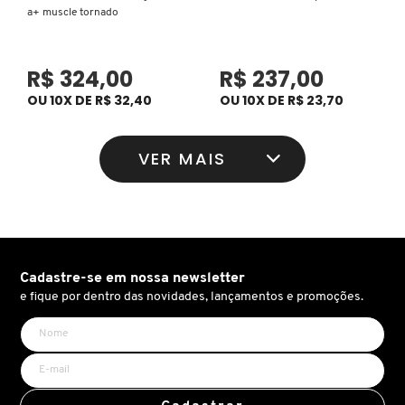
a+ muscle tornado
KEUNE
R$ 324,00
R$ 237,00
KORRES
OU 10X DE R$ 32,40
OU 10X DE R$ 23,70
KYLIE COSMETICS
VER MAIS
L'ORÉAL PROFESSIONNEL
LACES
Cadastre-se em nossa newsletter
e fique por dentro das novidades, lançamentos e promoções.
LACOSTE
LA MER