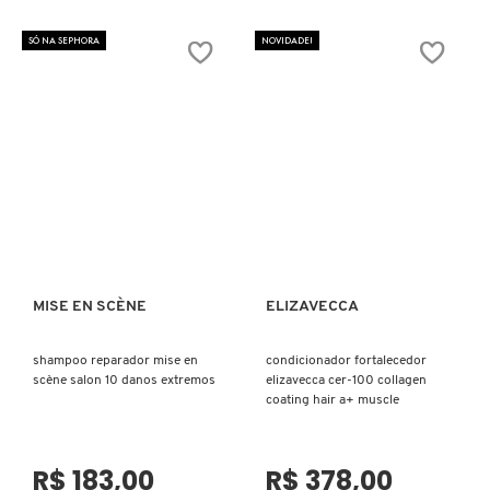
SÓ NA SEPHORA
NOVIDADE!
ELIZAVECCA
EMBRYOLISSE
ESTÉE LAUDER
ESTHEDERM
MISE EN SCÈNE
ELIZAVECCA
Ver mais
Ver mais
FEITO BRASIL
shampoo reparador mise en
condicionador fortalecedor
scène salon 10 danos extremos
elizavecca cer-100 collagen
coating hair a+ muscle
FENTY BEAUTY
R$ 183,00
R$ 378,00