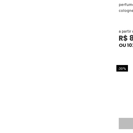
perfume
cologn
ELIZAVECCA
a partir
R$ 
EMBRYOLISSE
OU 10
ESTÉE LAUDER
-30%
ESTHEDERM
FEITO BRASIL
FENTY BEAUTY