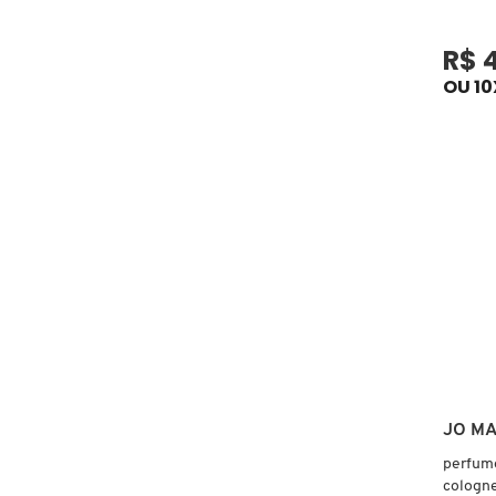
CAROLINA HERRERA
R$ 
OU 10
CARTIER
CAUDALIE
CHLOÉ
CLARINS
CLEAN RESERVE
JO M
perfume
CLINIQUE
cologn