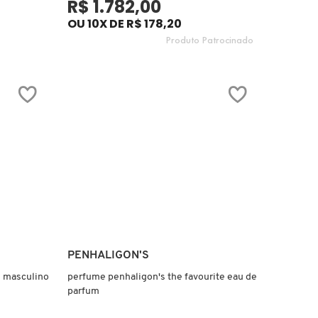
R$ 1.782,00
OU 10X DE R$ 178,20
Produto Patrocinado
Ver mais
PENHALIGON'S
 masculino
perfume penhaligon's the favourite eau de
parfum