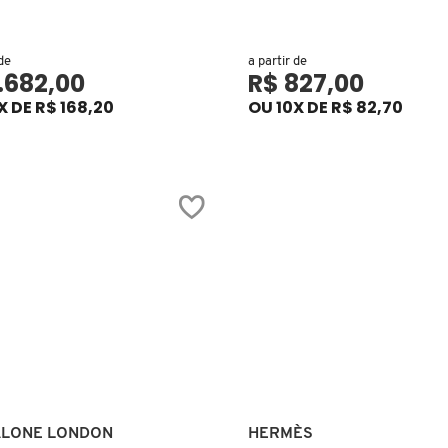
 de
a partir de
1.682,00
R$ 827,00
X DE R$ 168,20
OU 10X DE R$ 82,70
Ver mais
Ver mais
ALONE LONDON
HERMÈS