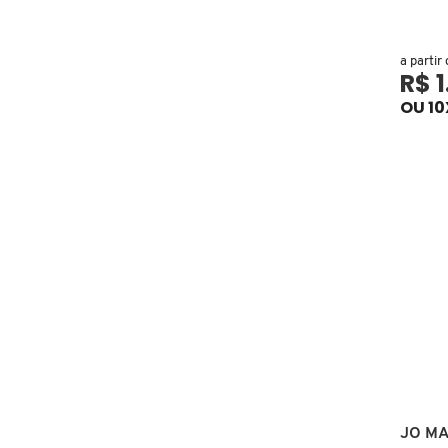
COACH
a partir
R$ 
OU 10
COSRX
COSTA BRAZIL
DIOR
DIOR BACKSTAGE
DOLCE&GABBANA
JO M
DRUNK ELEPHANT