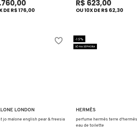
1.760,00
R$ 623,00
X DE R$ 176,00
OU 10X DE R$ 62,30
-15%
SÓ NA SEPHORA
Ver mais
Ver mais
ALONE LONDON
HERMÈS
st jo malone english pear & freesia
perfume hermès terre d'hermès
eau de toilette