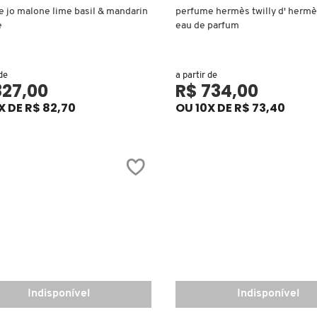
 jo malone lime basil & mandarin
perfume hermès twilly d' hermè
e
eau de parfum
 de
a partir de
827,00
R$ 734,00
X DE R$ 82,70
OU 10X DE R$ 73,40
Indisponível
Indisponível