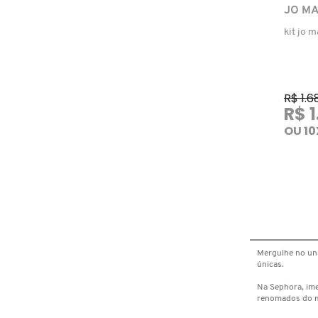
FENTY SKIN
JO M
kit jo 
FINO
FRAN BY FRANCINY EHLKE
R$ 1.6
R$ 1
OU 10
GIORGIO ARMANI
GIVENCHY
GLOW RECIPE
Mergulhe no un
únicas.
GUCCI
Na Sephora, ime
renomados do 