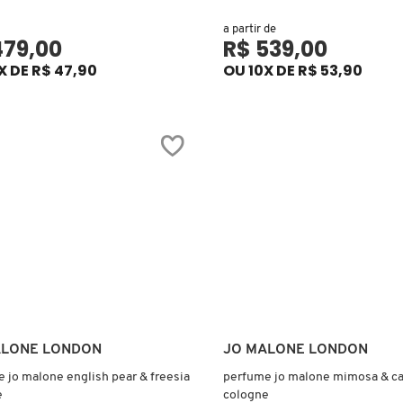
a partir de
479,00
R$ 539,00
X DE R$ 47,90
OU 10X DE R$ 53,90
Ver mais
Ver mais
ALONE LONDON
JO MALONE LONDON
 jo malone english pear & freesia
perfume jo malone mimosa & 
e
cologne