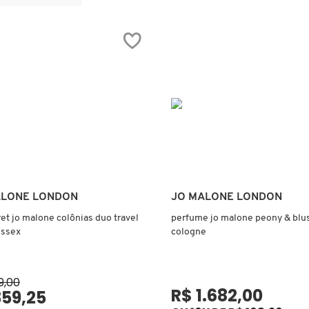
Ver mais
Ver mais
ALONE LONDON
JO MALONE LONDON
fret jo malone colônias duo travel
perfume jo malone peony & blu
issex
cologne
9,00
R$ 1.682,00
359,25