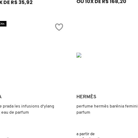
OU 10X DE R$ 168,20
X DE R$ 35,92
ORA
Ver mais
Ver mais
A
HERMÈS
 prada les infusions d'ylang
perfume hermès barénia femini
 eau de parfum
parfum
a partir de