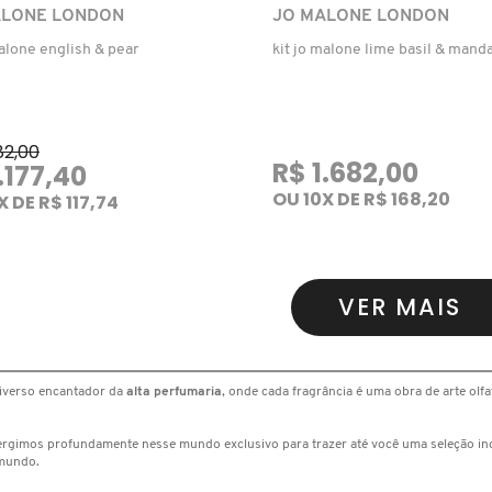
ALONE LONDON
JO MALONE LONDON
malone english & pear
kit jo malone lime basil & manda
82,00
R$ 1.682,00
.177,40
OU 10X DE R$ 168,20
X DE R$ 117,74
VER MAIS
iverso encantador da
alta perfumaria
, onde cada fragrância é uma obra de arte olfa
rgimos profundamente nesse mundo exclusivo para trazer até você uma seleção inc
mundo.