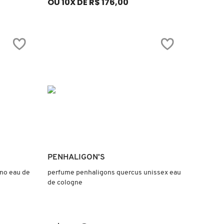
OU 10X DE R$ 176,00
Ver mais
PENHALIGON'S
no eau de
perfume penhaligons quercus unissex eau
de cologne