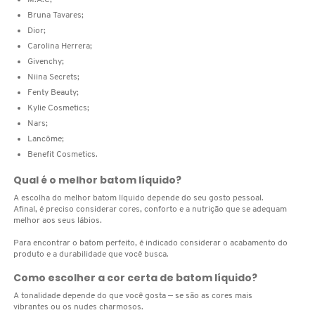
X
Bruna Tavares;
BRIOGEO
Dior;
GUIA DE INGREDIENTES
Y
Carolina Herrera;
Givenchy;
BRUNA TAVARES
Z
Niina Secrets;
HOT ON SOCIAL
Fenty Beauty;
#
Kylie Cosmetics;
BURBERRY
Nars;
Lancôme;
Benefit Cosmetics.
BVLGARI
Qual é o melhor batom líquido?
A escolha do melhor batom líquido depende do seu gosto pessoal.
CACHAREL
Afinal, é preciso considerar cores, conforto e a nutrição que se adequam
melhor aos seus lábios.
Para encontrar o batom perfeito, é indicado considerar o acabamento do
CALVIN KLEIN
produto e a durabilidade que você busca.
Como escolher a cor certa de batom líquido?
A tonalidade depende do que você gosta — se são as cores mais
CARE NATURAL BEAUTY
vibrantes ou os nudes charmosos.