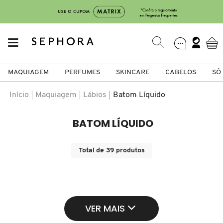
MAQUIAGEM
PERFUMES
SKINCARE
CABELOS
SÓ
Início
Maquiagem
Lábios
Batom Líquido
Só Na Sephora
Maquiagem
Perfumes
Skincare
Cabelos
Marcas
BATOM LÍQUIDO
VER TUDO
VER TUDO
VER TUDO
VER TUDO
VER TUDO
VER TUDO
Total de
39
produtos
A
FACE
PERFUMES FEMININOS
TIPO DE PELE
SHAMPOO
CABELOS
ACQUA DI PARMA
B
LÁBIOS
PERFUMES MASCULINOS
HIDRATANTES
CONDICIONADOR
MAQUIAGEM
ANASTASIA BEVERLY HILLS
C
VER MAIS