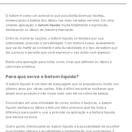
D
AURA BEAUTY
OLHOS
PERFUMES UNISSEX
LIMPADORES
MÁSCARA
PERFUMES
E
O batom é como um acessório que possibilita diversas facetas,
evidenciando a beleza dos lábios nas mais variadas versões. Em uma
AUTHENTIC BEAUTY CONCEPT
simples aplicação, o
batom líquido
muda totalmente a expressão,
SOBRANCELHA
KITS PRESENTEÁVEIS
NECESSIDADE
FINALIZADOR
SKINCARE
F
destacando os lábios de maneira marcante.
Entre as inúmeras opções, o batom líquido se destaca por sua
G
intensidade, precisão e versatilidade. Com textura suave, acabamento
AZZARO
PALETAS
FAMÍLIAS OLFATIVAS
TRATAMENTOS
MODELADOR
que vai do matte ao cintilante e alta durabilidade, é o tipo de batom que
faz sucesso e permite que você expresse o seu estilo com glamour.
H
Basta uma aplicação para notar cores vivas que definem os lábios e
BANDERAS
ACESSÓRIOS
VELAS & FRAGRÂNCIAS DE
ROTINA
TRATAMENTO CAPILAR
valorizam a beleza.
I
AMBIENTE
Para que serve o batom líquido?
J
BANILA CO
UNHAS
PROTEÇÃO SOLAR
KITS PARA CABELOS
O batom líquido é um item de maquiagem que se popularizou muito nos
últimos anos por várias razões. Não é difícil encontrar mulheres que
REFIL
amam esse produto e não vivem mais sem ele na rotina de beleza.
K
BAREMINERALS
Encontrado em uma infinidade de cores, estilos e texturas, o batom
KITS DE MAQUIAGEM
OLHOS & LÁBIOS
ACESSÓRIOS
líquido destaca os lábios e tem um fator precioso que faz toda a
L
ALTA PERFUMARIA
diferença para quem o usa: a precisão na aplicação e a textura líquida
que desliza na boca.
BEAUTY OF JOSEON
M
MAQUIAGEM COREANA
CORPO E BANHO
REFIL
Outro ponto interessante do batom líquido é a possibilidade de escolher
CLEAN NA SEPHORA
qual modelo oferece a durabilidade e pigmentação que você deseja. É