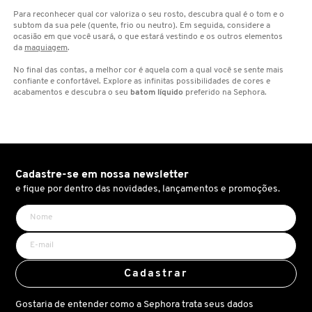
Para reconhecer qual cor valoriza o seu rosto, descubra qual é o tom e o
subtom da sua pele (quente, frio ou neutro). Em seguida, considere a
CAROLINA HERRERA
ocasião em que você usará, o que estará vestindo e os outros elementos
da
maquiagem
.
No final das contas, a melhor cor é aquela com a qual você se sente mais
CARTIER
confiante e confortável. Explore as infinitas possibilidades de cores e
acabamentos e descubra o seu
batom líquido
preferido na Sephora.
CAUDALIE
CHLOÉ
Cadastre-se em nossa newsletter
e fique por dentro das novidades, lançamentos e promoções.
CLARINS
CLEAN RESERVE
Cadastrar
CLINIQUE
Gostaria de entender como a Sephora trata seus dados