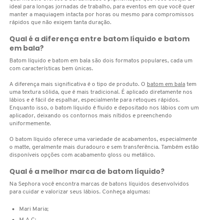
N
ideal para longas jornadas de trabalho, para eventos em que você quer
BENEFIT COSMETICS
manter a maquiagem intacta por horas ou mesmo para compromissos
SEPHORA COLLECTION
ACESSÓRIOS
PRODUTOS ASIÁTICOS
rápidos que não exigem tanta duração.
O
HOT ON SOCIAL
Qual é a diferença entre batom líquido e batom
BENETTON
em bala?
P
CLEAN NA SEPHORA
KITS DE SKINCARE
CLEAN NA SEPHORA
Batom líquido e batom em bala são dois formatos populares, cada um
PERFUMES ÁRABES
com características bem únicas.
Q
BEST BRONZE
REFIL
SKINCARE COREANO
HOT ON SOCIAL
A diferença mais significativa é o tipo de produto. O
batom em bala
tem
uma textura sólida, que é mais tradicional. É aplicado diretamente nos
R
lábios e é fácil de espalhar, especialmente para retoques rápidos.
Enquanto isso, o batom líquido é fluido e depositado nos lábios com um
BIODERMA
HOT ON SOCIAL
SEPHORA COLLECTION
S
aplicador, deixando os contornos mais nítidos e preenchendo
uniformemente.
T
O batom líquido oferece uma variedade de acabamentos, especialmente
BIOSSANCE
CLEAN NA SEPHORA
o matte, geralmente mais duradouro e sem transferência. Também estão
disponíveis opções com acabamento gloss ou metálico.
U
Qual é a melhor marca de batom líquido?
BOCA ROSA
REFIL
V
Na Sephora você encontra marcas de batons líquidos desenvolvidos
para cuidar e valorizar seus lábios. Conheça algumas:
W
BRAÉ HAIR CARE
Mari Maria;
SKINCARE PREMIUM
M.A.C;