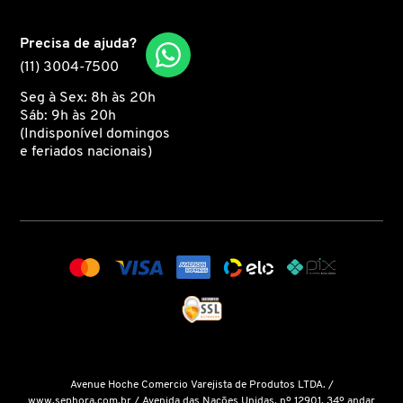
Precisa de ajuda?
EMBRYOLISSE
(11) 3004-7500
Seg à Sex: 8h às 20h
ESTÉE LAUDER
Sáb: 9h às 20h
(Indisponível domingos
e feriados nacionais)
ESTHEDERM
FEITO BRASIL
FENTY BEAUTY
FENTY SKIN
Avenue Hoche Comercio Varejista de Produtos LTDA. /
www.sephora.com.br
/ Avenida das Nações Unidas, nº 12901, 34º andar