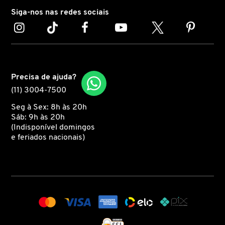
Siga-nos nas redes sociais
MARC JACOBS
MARI MARIA
Precisa de ajuda?
MARINA SMITH
(11) 3004-7500
Seg à Sex: 8h às 20h
Sáb: 9h às 20h
MATRIX PROFESSIONAL
(Indisponível domingos
e feriados nacionais)
MICHAEL KORS
MISE EN SCÈNE
MIU MIU