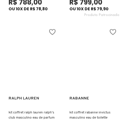
R$ 788,00
R$ 799,00
FENTY SKIN
OU 10X DE R$ 78,80
OU 10X DE R$ 79,90
Produto Patrocinado
FINO
FRAN BY FRANCINY EHLKE
GIORGIO ARMANI
GIVENCHY
GLOW RECIPE
RALPH LAUREN
RABANNE
Ver mais
Ver mais
GUCCI
kit coffret ralph lauren ralph's
kit coffret rabanne invictus
club masculino eau de parfum
masculino eau de toilette