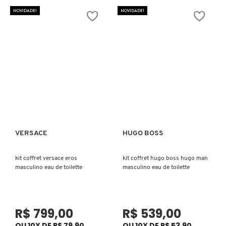
NOVIDADE!
NOVIDADE!
COACH
COSRX
COSTA BRAZIL
DIOR
VERSACE
HUGO BOSS
Ver mais
Ver mais
DIOR BACKSTAGE
kit coffret versace eros
kit coffret hugo boss hugo man
masculino eau de toilette
masculino eau de toilette
DOLCE&GABBANA
R$ 799,00
R$ 539,00
DRUNK ELEPHANT
OU 10X DE R$ 79,90
OU 10X DE R$ 53,90