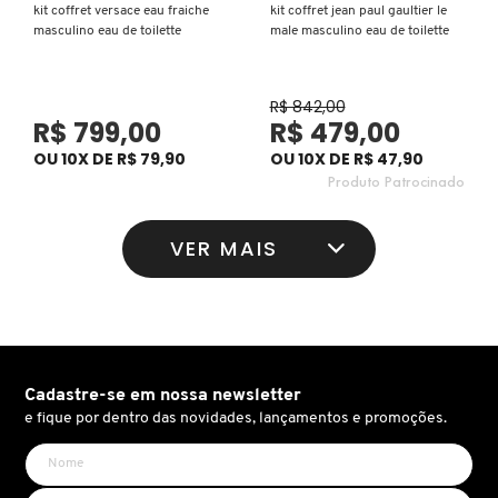
kit coffret versace eau fraiche
kit coffret jean paul gaultier le
KEUNE
masculino eau de toilette
male masculino eau de toilette
R$ 842,00
KORRES
R$ 799,00
R$ 479,00
OU 10X DE R$ 79,90
OU 10X DE R$ 47,90
KYLIE COSMETICS
Produto Patrocinado
VER MAIS
L'ORÉAL PROFESSIONNEL
LACES
LACOSTE
Cadastre-se em nossa newsletter
e fique por dentro das novidades, lançamentos e promoções.
LA MER