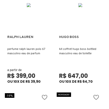
N
BENEFIT COSMETICS
SEPHORA COLLECTION
ACESSÓRIOS
PRODUTOS ASIÁTICOS
O
HOT ON SOCIAL
BENETTON
P
CLEAN NA SEPHORA
KITS DE SKINCARE
CLEAN NA SEPHORA
PERFUMES ÁRABES
Q
RALPH LAUREN
HUGO BOSS
Ver mais
Ver mais
BEST BRONZE
REFIL
SKINCARE COREANO
HOT ON SOCIAL
R
perfume ralph lauren polo 67
kit coffret hugo boss bottled
masculino eau de parfum
masculino eau de toilette
BIODERMA
HOT ON SOCIAL
SEPHORA COLLECTION
S
T
BIOSSANCE
a partir de
CLEAN NA SEPHORA
R$ 399,00
R$ 647,00
U
OU 10X DE R$ 39,90
OU 10X DE R$ 64,70
BOCA ROSA
REFIL
V
NOVIDADE!
-10%
W
BRAÉ HAIR CARE
SKINCARE PREMIUM