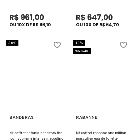
GUERLAIN
R$ 961,00
R$ 647,00
OU 10X DE R$ 96,10
OU 10X DE R$ 64,70
HERMÈS
-10%
-10%
HUDA BEAUTY
NOVIDADE!
HUGO BOSS
ISLE OF PARADISE
ISSEY MIYAKE
BANDERAS
RABANNE
Ver mais
Ver mais
JEAN PAUL GAULTIER
kit coffret antonio banderas the
kit coffret rabanne one million
icon supreme intense masculino
masculino eau de toilette