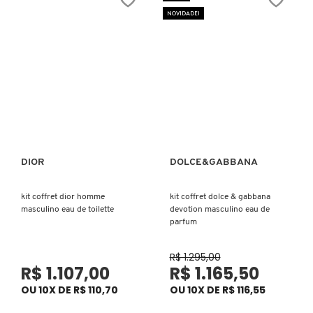
NOVIDADE!
CAROLINA HERRERA
CARTIER
CAUDALIE
DIOR
DOLCE&GABBANA
Ver mais
Ver mais
CHLOÉ
kit coffret dior homme
kit coffret dolce & gabbana
masculino eau de toilette
devotion masculino eau de
CLARINS
parfum
R$ 1.295,00
CLEAN RESERVE
R$ 1.107,00
R$ 1.165,50
OU 10X DE R$ 110,70
OU 10X DE R$ 116,55
CLINIQUE