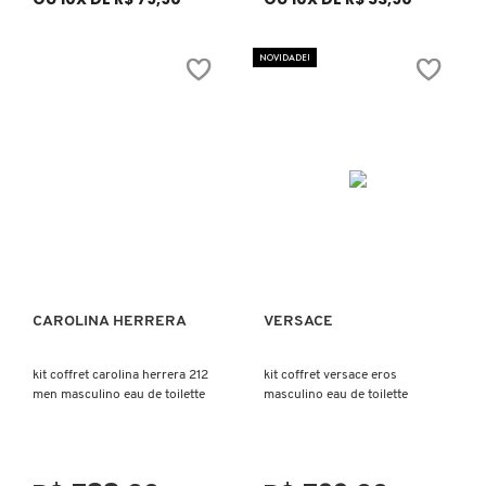
NOVIDADE!
ELIZAVECCA
EMBRYOLISSE
ESTÉE LAUDER
ESTHEDERM
CAROLINA HERRERA
VERSACE
Ver mais
Ver mais
FEITO BRASIL
kit coffret carolina herrera 212
kit coffret versace eros
men masculino eau de toilette
masculino eau de toilette
FENTY BEAUTY