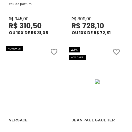
eau de parfum
JIMMY CHOO
R$ 345,00
R$ 809,00
R$ 310,50
R$ 728,10
JO MALONE LONDON
OU 10X DE R$ 31,05
OU 10X DE R$ 72,81
JOOP!
NOVIDADE!
-43%
NOVIDADE!
JULIETTE HAS A GUN
KAYALI
KENZO
VERSACE
JEAN PAUL GAULTIER
KÉRASTASE
Ver mais
Ver mais