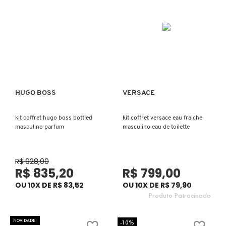
X
BRIOGEO
GUIA DE INGREDIENTES
Y
BRUNA TAVARES
Z
HOT ON SOCIAL
#
BURBERRY
HUGO BOSS
VERSACE
Ver mais
Ver mais
BVLGARI
kit coffret hugo boss bottled
kit coffret versace eau fraiche
masculino parfum
masculino eau de toilette
CACHAREL
R$ 928,00
R$ 835,20
R$ 799,00
CALVIN KLEIN
OU 10X DE R$ 83,52
OU 10X DE R$ 79,90
Produto Patrocinado
CARE NATURAL BEAUTY
NOVIDADE!
-10%