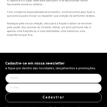
A Sephora é o lugar ideal para descobrir e se aprofundar nesse
fascinante universo olfativo.
KEUNE
Com curadoria especializada de produtos, você encontra aqui tudo o
que precisa para iniciar ou expandir sua coleção de perfumes árabes.
KORRES
Navegue pela nossa seleção, descubra a Kayali e deixe-se envolver
pelo poder dos aromas do Oriente. Afinal, um bom perfume não é
apenas uma fragrância, é uma identidade, uma memória, uma
experiência que fica.
KYLIE COSMETICS
L'ORÉAL PROFESSIONNEL
Cadastre-se em nossa newsletter
e fique por dentro das novidades, lançamentos e promoções.
LACES
LACOSTE
Cadastrar
LA MER