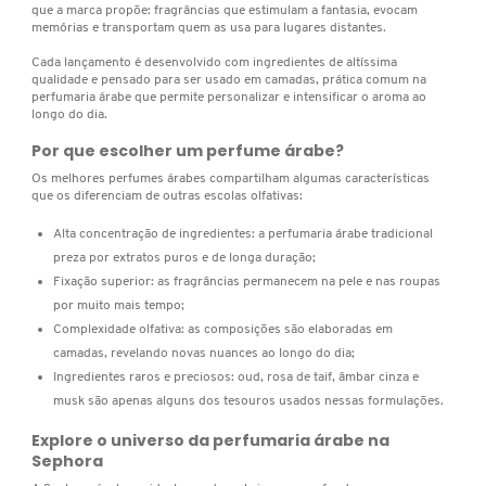
que a marca propõe: fragrâncias que estimulam a fantasia, evocam
JIMMY CHOO
memórias e transportam quem as usa para lugares distantes.
Cada lançamento é desenvolvido com ingredientes de altíssima
qualidade e pensado para ser usado em camadas, prática comum na
JO MALONE LONDON
perfumaria árabe que permite personalizar e intensificar o aroma ao
longo do dia.
Por que escolher um perfume árabe?
JOOP!
Os melhores perfumes árabes compartilham algumas características
que os diferenciam de outras escolas olfativas:
JULIETTE HAS A GUN
Alta concentração de ingredientes: a perfumaria árabe tradicional
preza por extratos puros e de longa duração;
Fixação superior: as fragrâncias permanecem na pele e nas roupas
KAYALI
por muito mais tempo;
Complexidade olfativa: as composições são elaboradas em
camadas, revelando novas nuances ao longo do dia;
KENZO
Ingredientes raros e preciosos: oud, rosa de taif, âmbar cinza e
musk são apenas alguns dos tesouros usados nessas formulações.
Explore o universo da perfumaria árabe na
KÉRASTASE
Sephora