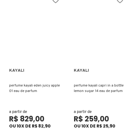
CAROLINA HERRERA
CARTIER
CAUDALIE
KAYALI
KAYALI
Ver mais
Ver mais
CHLOÉ
perfume kayali eden juicy apple
perfume kayali capri in a bottle
01 eau de parfum
lemon sugar 14 eau de parfum
CLARINS
CLEAN RESERVE
a partir de
a partir de
R$ 829,00
R$ 259,00
OU 10X DE R$ 82,90
OU 10X DE R$ 25,90
CLINIQUE