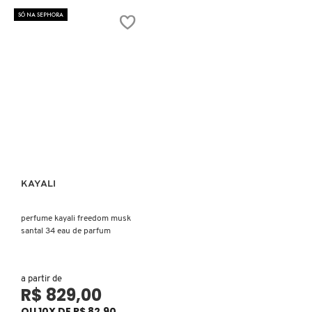
SÓ NA SEPHORA
COACH
COSRX
COSTA BRAZIL
DIOR
KAYALI
Ver mais
DIOR BACKSTAGE
perfume kayali freedom musk
santal 34 eau de parfum
DOLCE&GABBANA
a partir de
R$ 829,00
DRUNK ELEPHANT
OU 10X DE R$ 82,90