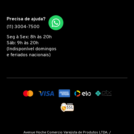
MARC JACOBS
Precisa de ajuda?
(11) 3004-7500
MARI MARIA
Seg à Sex: 8h às 20h
Sáb: 9h às 20h
(Indisponível domingos
MARINA SMITH
e feriados nacionais)
MATRIX PROFESSIONAL
MICHAEL KORS
MISE EN SCÈNE
MIU MIU
Avenue Hoche Comercio Varejista de Produtos LTDA. /