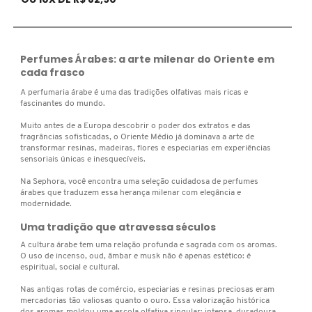
ELIZAVECCA
Perfumes Árabes: a arte milenar do Oriente em
cada frasco
EMBRYOLISSE
A perfumaria árabe é uma das tradições olfativas mais ricas e
fascinantes do mundo.
Muito antes de a Europa descobrir o poder dos extratos e das
ESTÉE LAUDER
fragrâncias sofisticadas, o Oriente Médio já dominava a arte de
transformar resinas, madeiras, flores e especiarias em experiências
sensoriais únicas e inesquecíveis.
ESTHEDERM
Na Sephora, você encontra uma seleção cuidadosa de perfumes
árabes que traduzem essa herança milenar com elegância e
modernidade.
FEITO BRASIL
Uma tradição que atravessa séculos
A cultura árabe tem uma relação profunda e sagrada com os aromas.
O uso de incenso, oud, âmbar e musk não é apenas estético: é
espiritual, social e cultural.
FENTY BEAUTY
Nas antigas rotas de comércio, especiarias e resinas preciosas eram
mercadorias tão valiosas quanto o ouro. Essa valorização histórica
dos aromas moldou uma escola olfativa singular: intensa, duradoura,