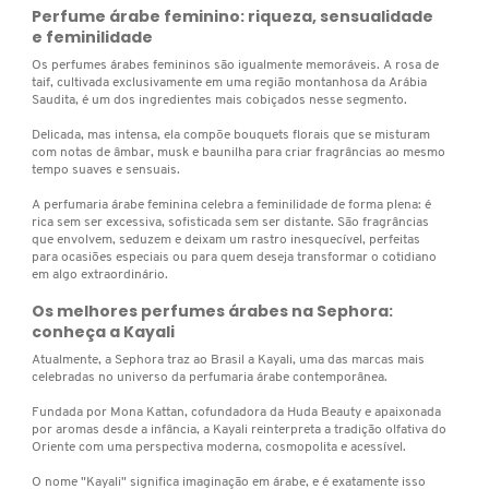
GUERLAIN
Perfume árabe feminino: riqueza, sensualidade
e feminilidade
Os perfumes árabes femininos são igualmente memoráveis. A rosa de
HERMÈS
taif, cultivada exclusivamente em uma região montanhosa da Arábia
Saudita, é um dos ingredientes mais cobiçados nesse segmento.
Delicada, mas intensa, ela compõe bouquets florais que se misturam
com notas de âmbar, musk e baunilha para criar fragrâncias ao mesmo
HUDA BEAUTY
tempo suaves e sensuais.
A perfumaria árabe feminina celebra a feminilidade de forma plena: é
rica sem ser excessiva, sofisticada sem ser distante. São fragrâncias
HUGO BOSS
que envolvem, seduzem e deixam um rastro inesquecível, perfeitas
para ocasiões especiais ou para quem deseja transformar o cotidiano
em algo extraordinário.
ISLE OF PARADISE
Os melhores perfumes árabes na Sephora:
conheça a Kayali
Atualmente, a Sephora traz ao Brasil a Kayali, uma das marcas mais
ISSEY MIYAKE
celebradas no universo da perfumaria árabe contemporânea.
Fundada por Mona Kattan, cofundadora da Huda Beauty e apaixonada
por aromas desde a infância, a Kayali reinterpreta a tradição olfativa do
JEAN PAUL GAULTIER
Oriente com uma perspectiva moderna, cosmopolita e acessível.
O nome "Kayali" significa imaginação em árabe, e é exatamente isso