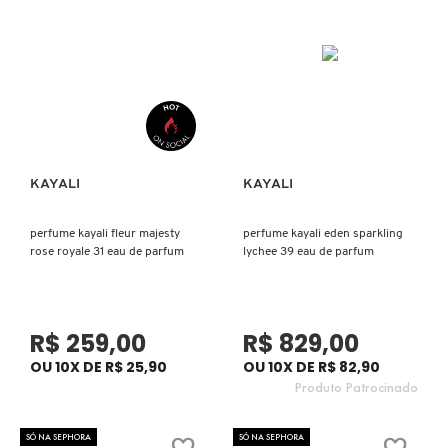
X
BRIOGEO
GUIA DE INGREDIENTES
Y
BRUNA TAVARES
Z
HOT ON SOCIAL
#
BURBERRY
KAYALI
KAYALI
Ver mais
Ver mais
BVLGARI
perfume kayali fleur majesty
perfume kayali eden sparkling
rose royale 31 eau de parfum
lychee 39 eau de parfum
CACHAREL
R$ 259,00
R$ 829,00
CALVIN KLEIN
OU 10X DE R$ 25,90
OU 10X DE R$ 82,90
Produto Patrocinado
CARE NATURAL BEAUTY
SÓ NA SEPHORA
SÓ NA SEPHORA