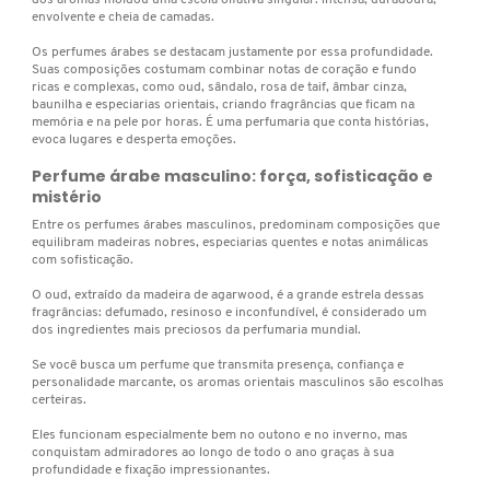
FENTY SKIN
envolvente e cheia de camadas.
Os perfumes árabes se destacam justamente por essa profundidade.
Suas composições costumam combinar notas de coração e fundo
FINO
ricas e complexas, como oud, sândalo, rosa de taif, âmbar cinza,
baunilha e especiarias orientais, criando fragrâncias que ficam na
memória e na pele por horas. É uma perfumaria que conta histórias,
evoca lugares e desperta emoções.
FRAN BY FRANCINY EHLKE
Perfume árabe masculino: força, sofisticação e
mistério
GIORGIO ARMANI
Entre os perfumes árabes masculinos, predominam composições que
equilibram madeiras nobres, especiarias quentes e notas animálicas
com sofisticação.
GIVENCHY
O oud, extraído da madeira de agarwood, é a grande estrela dessas
fragrâncias: defumado, resinoso e inconfundível, é considerado um
dos ingredientes mais preciosos da perfumaria mundial.
GLOW RECIPE
Se você busca um perfume que transmita presença, confiança e
personalidade marcante, os aromas orientais masculinos são escolhas
certeiras.
GUCCI
Eles funcionam especialmente bem no outono e no inverno, mas
conquistam admiradores ao longo de todo o ano graças à sua
profundidade e fixação impressionantes.