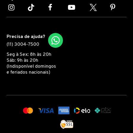
CAROLINA HERRERA
CARTIER
Precisa de ajuda?
(11) 3004-7500
CAUDALIE
Seg à Sex: 8h às 20h
Sáb: 9h às 20h
(Indisponível domingos
CHLOÉ
e feriados nacionais)
CLARINS
CLEAN RESERVE
CLINIQUE