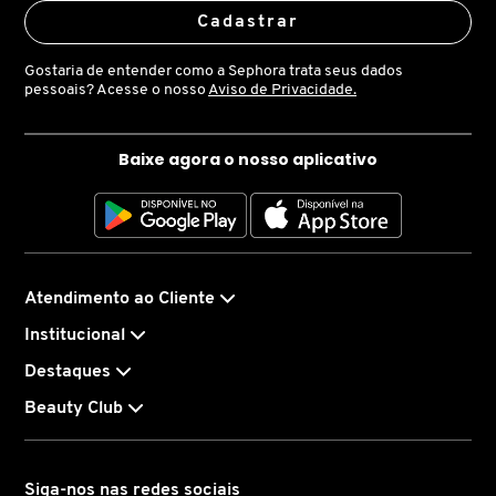
X
Cadastrar
vendidos separadamente
BRIOGEO
GUIA DE INGREDIENTES
Y
Gostaria de entender como a Sephora trata seus dados
pessoais? Acesse o nosso
Aviso de Privacidade.
BRUNA TAVARES
Z
HOT ON SOCIAL
Baixe agora o nosso aplicativo
#
BURBERRY
BVLGARI
Atendimento ao Cliente
CACHAREL
Institucional
Destaques
CALVIN KLEIN
Beauty Club
CARE NATURAL BEAUTY
Siga-nos nas redes sociais