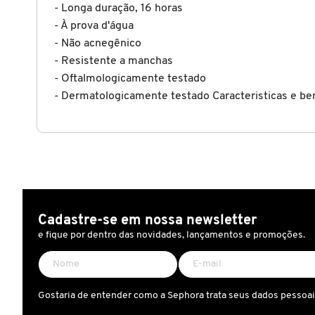
- Longa duração, 16 horas
X
BRIOGEO
- À prova d'água
GUIA DE INGREDIENTES
Y
- Não acnegênico
- Resistente a manchas
BRUNA TAVARES
Z
- Oftalmologicamente testado
HOT ON SOCIAL
- Dermatologicamente testado Caracteristicas e ben
#
BURBERRY
BVLGARI
CACHAREL
Cadastre-se em nossa newsletter
e fique por dentro das novidades, lançamentos e promoções.
CALVIN KLEIN
Gostaria de entender como a Sephora trata seus dados pessoa
CARE NATURAL BEAUTY