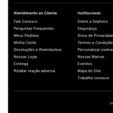
CAROLINA HERRERA
Atendimento ao Cliente
Institucional
Fale Conosco
Sobre a Sephora
CARTIER
Perguntas Frequentes
Segurança
Meus Pedidos
Aviso de Privacidad
Minha Conta
Termos e Condições
CAUDALIE
Devoluções e Reembolsos
Personalizar cooki
Nossas Lojas
Nossas Marcas
CHLOÉ
Entrega
Eventos
Relatar reação adversa
Mapa do Site
CLARINS
Trabalhe conosco
CLEAN RESERVE
F
CLINIQUE