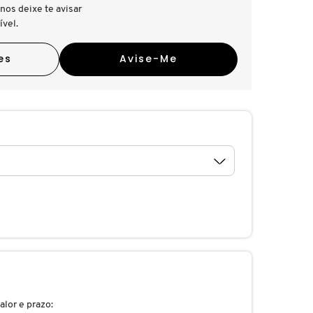
nos deixe te avisar
ível.
es
Avise-Me
alor e prazo: