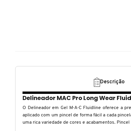
N
BENEFIT COSMETICS
SEPHORA COLLECTION
ACESSÓRIOS
PRODUTOS ASIÁTICOS
O
HOT ON SOCIAL
BENETTON
P
CLEAN NA SEPHORA
KITS DE SKINCARE
CLEAN NA SEPHORA
PERFUMES ÁRABES
Q
BEST BRONZE
REFIL
SKINCARE COREANO
HOT ON SOCIAL
R
BIODERMA
HOT ON SOCIAL
SEPHORA COLLECTION
S
Descrição
T
BIOSSANCE
CLEAN NA SEPHORA
U
Delineador MAC Pro Long Wear Fluidl
BOCA ROSA
REFIL
O Delineador em Gel M·A·C Fluidline oferece a pr
V
aplicado com um pincel de forma fácil a cada pince
W
uma rica variedade de cores e acabamentos. Pince
BRAÉ HAIR CARE
SKINCARE PREMIUM