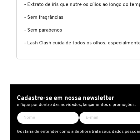
- Extrato de íris que nutre os cílios ao longo do tem
CAROLINA HERRERA
- Sem fragrâncias
- Sem parabenos
CARTIER
- Lash Clash cuida de todos os olhos, especialment
CAUDALIE
CHLOÉ
CLARINS
Cadastre-se em nossa newsletter
e fique por dentro das novidades, lançamentos e promoções.
CLEAN RESERVE
Gostaria de entender como a Sephora trata seus dados pessoa
CLINIQUE