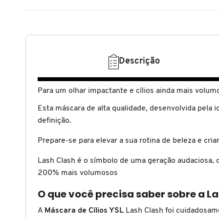
N
BENEFIT COSMETICS
SEPHORA COLLECTION
ACESSÓRIOS
PRODUTOS ASIÁTICOS
O
HOT ON SOCIAL
BENETTON
P
CLEAN NA SEPHORA
KITS DE SKINCARE
CLEAN NA SEPHORA
Descrição
PERFUMES ÁRABES
Q
BEST BRONZE
REFIL
SKINCARE COREANO
HOT ON SOCIAL
Para um olhar impactante e cílios ainda mais volu
R
Esta máscara de alta qualidade, desenvolvida pela 
BIODERMA
HOT ON SOCIAL
SEPHORA COLLECTION
S
definição.
T
Prepare-se para elevar a sua rotina de beleza e cr
BIOSSANCE
CLEAN NA SEPHORA
U
Lash Clash é o símbolo de uma geração audaciosa, 
200% mais volumosos
BOCA ROSA
REFIL
V
O que você precisa saber sobre a L
W
BRAÉ HAIR CARE
A
Máscara de Cílios YSL
Lash Clash foi cuidadosam
SKINCARE PREMIUM