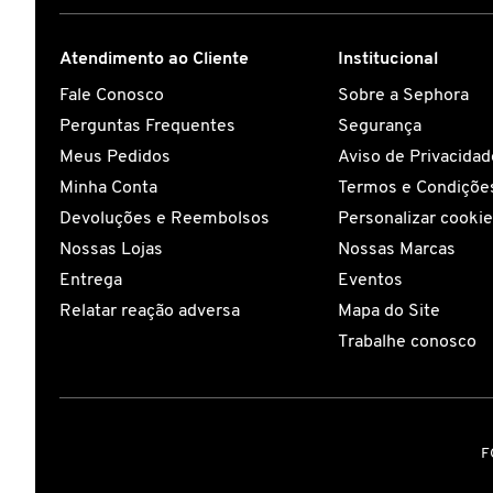
COACH
Atendimento ao Cliente
Institucional
Fale Conosco
Sobre a Sephora
Perguntas Frequentes
Segurança
COSRX
Meus Pedidos
Aviso de Privacidad
Minha Conta
Termos e Condições
COSTA BRAZIL
Devoluções e Reembolsos
Personalizar cooki
Nossas Lojas
Nossas Marcas
DIOR
Entrega
Eventos
Relatar reação adversa
Mapa do Site
Trabalhe conosco
DIOR BACKSTAGE
DOLCE&GABBANA
F
DRUNK ELEPHANT