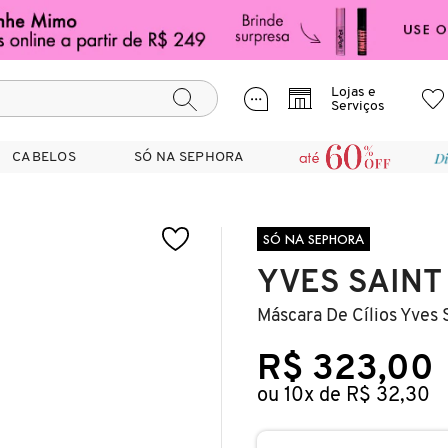
Lojas e
Serviços
CABELOS
CABELOS
SÓ NA SEPHORA
SÓ NA SEPHORA
SÓ NA SEPHORA
YVES SAINT
Máscara De Cílios Yves 
R$ 323,00
ou 10x de R$ 32,30