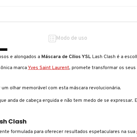
Modo de uso
mosos e alongados a
Máscara de Cílios YSL
Lash Clash é a escolh
icônica marca
Yves Saint Laurent
, promete transformar os seus
iar um olhar memorável com esta máscara revolucionária.
que anda de cabeça erguida e não tem medo de se expressar. E
ash Clash
ente formulada para oferecer resultados espetaculares na sua