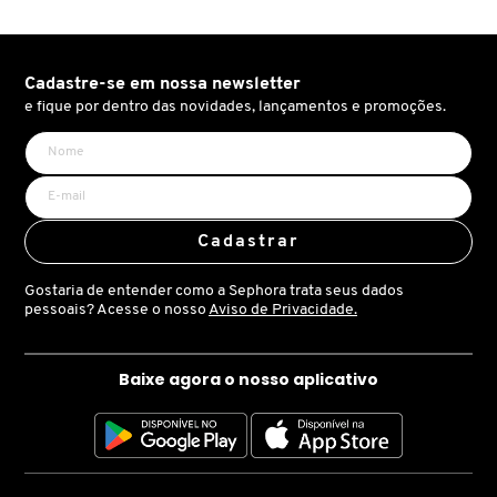
para obter qualquer look, desde o sutil até o ousado.
X
BRIOGEO
Italian Summer (pálido‒claro)
GUIA DE INGREDIENTES
Y
Cadastre-se em nossa newsletter
Pompia (mel dourado claro)
e fique por dentro das novidades, lançamentos e promoções.
BRUNA TAVARES
Z
HOT ON SOCIAL
Sardania (ouro pálido claro)
#
Camellia (coral suave com pérola dourada)
BURBERRY
Off to Costa Rica (médio‒bronzeado)
Cadastrar
BVLGARI
Tamarindo (castanho âmbar)
Gostaria de entender como a Sephora trata seus dados
Sunset Beach (bronze dourado cintilante)
pessoais? Acesse o nosso
Aviso de Privacidade.
CACHAREL
Hibiscus (coral resplandecente)
Baixe agora o nosso aplicativo
Tropical Getaway (escuro)
CALVIN KLEIN
Coconut (mogno profundo)
CARE NATURAL BEAUTY
Belize (ouro radiante cintilante)