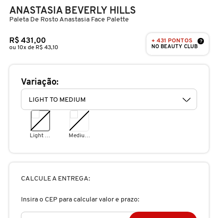
D
ANASTASIA BEVERLY HILLS
AURA BEAUTY
OLHOS
PERFUMES UNISSEX
LIMPADORES
MÁSCARA
PERFUMES
Paleta De Rosto Anastasia Face Palette
E
R$ 431,00
+ 431 PONTOS
AUTHENTIC BEAUTY CONCEPT
?
SOBRANCELHA
KITS PRESENTEÁVEIS
NECESSIDADE
FINALIZADOR
SKINCARE
NO BEAUTY CLUB
F
ou 10x de R$ 43,10
G
AZZARO
PALETAS
FAMÍLIAS OLFATIVAS
TRATAMENTOS
MODELADOR
Variação:
H
BANDERAS
ACESSÓRIOS
VELAS & FRAGRÂNCIAS DE
ROTINA
TRATAMENTO CAPILAR
I
AMBIENTE
J
Light to Medium
Medium to Deep
BANILA CO
UNHAS
PROTEÇÃO SOLAR
KITS PARA CABELOS
REFIL
K
BAREMINERALS
KITS DE MAQUIAGEM
OLHOS & LÁBIOS
ACESSÓRIOS
CALCULE A ENTREGA:
L
ALTA PERFUMARIA
Insira o CEP para calcular valor e prazo:
BEAUTY OF JOSEON
M
MAQUIAGEM COREANA
CORPO E BANHO
REFIL
CLEAN NA SEPHORA