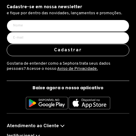
encaixa perfeitamente na sobrancelha, fazendo dele o
X
Cadastre-se em nossa newsletter
acessório ideal para preencher e modelar suas
BRIOGEO
e fique por dentro das novidades, lançamentos e promoções.
GUIA DE INGREDIENTES
sobrancelhas.
Y
FÓRMULA E BENEFÍCIOS:
BRUNA TAVARES
Z
HOT ON SOCIAL
Pincel artístico e profissional de fácil utilização com
#
uma ponta cônica para uma aplicação mais precisa
Cadastrar
BURBERRY
As fibras sintéticas premium coletam e depositam o
Gostaria de entender como a Sephora trata seus dados
pessoais? Acesse o nosso
produto de maneira suave e uniforme
Aviso de Privacidade.
BVLGARI
Ideal para usar em qualquer lugar
Baixe agora o nosso aplicativo
CACHAREL
CALVIN KLEIN
Atendimento ao Cliente
CARE NATURAL BEAUTY
Institucional