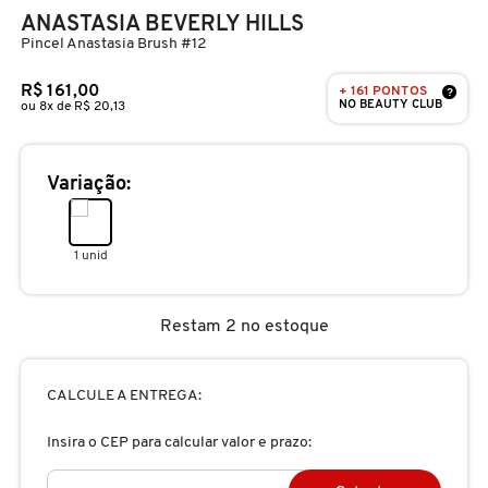
D
ANASTASIA BEVERLY HILLS
AURA BEAUTY
OLHOS
PERFUMES UNISSEX
LIMPADORES
MÁSCARA
PERFUMES
Pincel Anastasia Brush #12
E
R$ 161,00
+ 161 PONTOS
AUTHENTIC BEAUTY CONCEPT
?
SOBRANCELHA
KITS PRESENTEÁVEIS
NECESSIDADE
FINALIZADOR
SKINCARE
NO BEAUTY CLUB
F
ou 8x de R$ 20,13
G
AZZARO
PALETAS
FAMÍLIAS OLFATIVAS
TRATAMENTOS
MODELADOR
Variação:
H
BANDERAS
ACESSÓRIOS
VELAS & FRAGRÂNCIAS DE
ROTINA
TRATAMENTO CAPILAR
I
1 unid
AMBIENTE
J
BANILA CO
UNHAS
PROTEÇÃO SOLAR
KITS PARA CABELOS
Restam 2 no estoque
REFIL
K
BAREMINERALS
KITS DE MAQUIAGEM
OLHOS & LÁBIOS
ACESSÓRIOS
CALCULE A ENTREGA:
L
ALTA PERFUMARIA
Insira o CEP para calcular valor e prazo:
BEAUTY OF JOSEON
M
MAQUIAGEM COREANA
CORPO E BANHO
REFIL
CLEAN NA SEPHORA