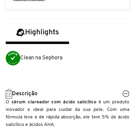
N
BENEFIT COSMETICS
SEPHORA COLLECTION
ACESSÓRIOS
PRODUTOS ASIÁTICOS
O
HOT ON SOCIAL
BENETTON
P
CLEAN NA SEPHORA
KITS DE SKINCARE
CLEAN NA SEPHORA
Highlights
PERFUMES ÁRABES
Q
BEST BRONZE
REFIL
SKINCARE COREANO
HOT ON SOCIAL
Clean na Sephora
R
BIODERMA
HOT ON SOCIAL
SEPHORA COLLECTION
S
T
BIOSSANCE
CLEAN NA SEPHORA
Descrição
U
O
sérum clareador com ácido salicílico
é um produto
BOCA ROSA
inovador e ideal para cuidar da sua pele. Com uma
REFIL
V
fórmula leve e de rápida absorção, ele tem 5% de ácido
salicílico e ácidos AHA.
W
BRAÉ HAIR CARE
SKINCARE PREMIUM