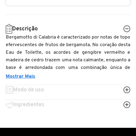
N
BENEFIT COSMETICS
SEPHORA COLLECTION
ACESSÓRIOS
PRODUTOS ASIÁTICOS
O
HOT ON SOCIAL
BENETTON
Descrição
P
CLEAN NA SEPHORA
KITS DE SKINCARE
CLEAN NA SEPHORA
Bergamotto di Calabria é caracterizado por notas de topo
PERFUMES ÁRABES
Q
efervescentes de frutos de bergamota. No coração desta
BEST BRONZE
REFIL
SKINCARE COREANO
HOT ON SOCIAL
Eau de Toilette, os acordes de gengibre vermelho e
R
madeira de cedro trazem uma nota calmante, enquanto a
base é arredondada com uma combinação única de
BIODERMA
HOT ON SOCIAL
SEPHORA COLLECTION
S
vetiver, benjoim e almíscar. Bergamotto di Calabria é
Mostrar Mais
apresentado no icónico frasco Acqua di Parma com
T
BIOSSANCE
Modo de uso
influências Art Deco. O vidro, que é puro, luxuoso e
CLEAN NA SEPHORA
espesso, é tingido com um azul profundo num jogo de
U
Ingredientes
reflexos que evoca a transparência do mar.
BOCA ROSA
REFIL
V
W
BRAÉ HAIR CARE
SKINCARE PREMIUM