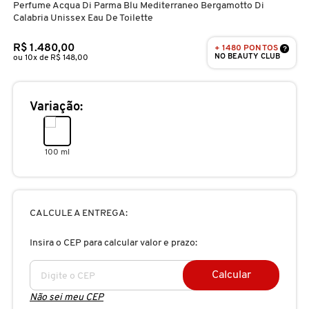
Perfume Acqua Di Parma Blu Mediterraneo Bergamotto Di
D
AURA BEAUTY
OLHOS
PERFUMES UNISSEX
LIMPADORES
MÁSCARA
PERFUMES
Calabria Unissex Eau De Toilette
E
R$ 1.480,00
+ 1480 PONTOS
?
NO BEAUTY CLUB
AUTHENTIC BEAUTY CONCEPT
ou 10x de R$ 148,00
SOBRANCELHA
KITS PRESENTEÁVEIS
NECESSIDADE
FINALIZADOR
SKINCARE
F
G
AZZARO
Variação:
PALETAS
FAMÍLIAS OLFATIVAS
TRATAMENTOS
MODELADOR
H
BANDERAS
ACESSÓRIOS
VELAS & FRAGRÂNCIAS DE
ROTINA
TRATAMENTO CAPILAR
100 ml
I
AMBIENTE
J
BANILA CO
UNHAS
PROTEÇÃO SOLAR
KITS PARA CABELOS
CALCULE A ENTREGA:
REFIL
K
BAREMINERALS
KITS DE MAQUIAGEM
OLHOS & LÁBIOS
ACESSÓRIOS
Insira o CEP para calcular valor e prazo:
L
ALTA PERFUMARIA
Calcular
BEAUTY OF JOSEON
M
MAQUIAGEM COREANA
CORPO E BANHO
REFIL
Não sei meu CEP
CLEAN NA SEPHORA