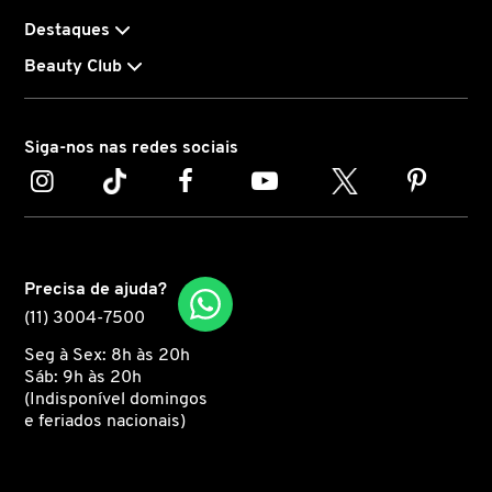
Destaques
CAROLINA HERRERA
Beauty Club
CARTIER
Siga-nos nas redes sociais
CAUDALIE
CHLOÉ
Precisa de ajuda?
(11) 3004-7500
CLARINS
Seg à Sex: 8h às 20h
Sáb: 9h às 20h
(Indisponível domingos
CLEAN RESERVE
e feriados nacionais)
CLINIQUE