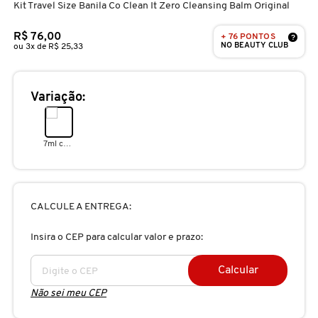
Kit Travel Size Banila Co Clean It Zero Cleansing Balm Original
D
AURA BEAUTY
OLHOS
PERFUMES UNISSEX
LIMPADORES
MÁSCARA
PERFUMES
R$ 76,00
+ 76 PONTOS
E
?
NO BEAUTY CLUB
ou 3x de R$ 25,33
AUTHENTIC BEAUTY CONCEPT
SOBRANCELHA
KITS PRESENTEÁVEIS
NECESSIDADE
FINALIZADOR
SKINCARE
F
Variação:
G
AZZARO
PALETAS
FAMÍLIAS OLFATIVAS
TRATAMENTOS
MODELADOR
H
7ml cada
BANDERAS
ACESSÓRIOS
VELAS & FRAGRÂNCIAS DE
ROTINA
TRATAMENTO CAPILAR
I
AMBIENTE
J
BANILA CO
UNHAS
PROTEÇÃO SOLAR
KITS PARA CABELOS
CALCULE A ENTREGA:
REFIL
K
Insira o CEP para calcular valor e prazo:
BAREMINERALS
KITS DE MAQUIAGEM
OLHOS & LÁBIOS
ACESSÓRIOS
L
ALTA PERFUMARIA
Calcular
BEAUTY OF JOSEON
Não sei meu CEP
M
MAQUIAGEM COREANA
CORPO E BANHO
REFIL
CLEAN NA SEPHORA