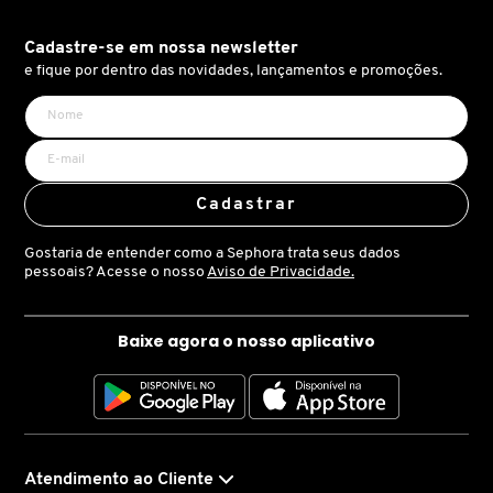
X
BRIOGEO
Cadastre-se em nossa newsletter
GUIA DE INGREDIENTES
Y
e fique por dentro das novidades, lançamentos e promoções.
BRUNA TAVARES
Z
HOT ON SOCIAL
#
BURBERRY
Cadastrar
Gostaria de entender como a Sephora trata seus dados
BVLGARI
pessoais? Acesse o nosso
Aviso de Privacidade.
CACHAREL
Baixe agora o nosso aplicativo
CALVIN KLEIN
CARE NATURAL BEAUTY
Atendimento ao Cliente