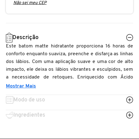
Não sei meu CEP
N
BENEFIT COSMETICS
SEPHORA COLLECTION
ACESSÓRIOS
PRODUTOS ASIÁTICOS
O
HOT ON SOCIAL
BENETTON
P
CLEAN NA SEPHORA
KITS DE SKINCARE
CLEAN NA SEPHORA
Descrição
PERFUMES ÁRABES
Q
Este batom matte hidratante proporciona 16 horas de
BEST BRONZE
REFIL
SKINCARE COREANO
HOT ON SOCIAL
conforto enquanto suaviza, preenche e disfarça as linhas
R
dos lábios. Com uma aplicação suave e uma cor de alto
impacto, ele deixa os lábios vibrantes e esculpidos, sem
BIODERMA
HOT ON SOCIAL
SEPHORA COLLECTION
S
a necessidade de retoques. Enriquecido com Ácido
Hialurônico para hidratação, Vitamina E para proteger e
Mostrar Mais
T
BIOSSANCE
Óleo de Semente de Uva para reter a umidade, este
CLEAN NA SEPHORA
Modo de uso
batom é a combinação perfeita de tratamento e beleza.
U
Sua fórmula à prova de transferência garante um
BOCA ROSA
REFIL
Ingredientes
V
acabamento impecável e duradouro. Além disso, é livre
de parabeno, formaldeídos, ftalatos e outros
W
BRAÉ HAIR CARE
ingredientes indesejados.
SKINCARE PREMIUM