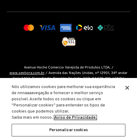
COACH
COSRX
COSTA BRAZIL
Avenue Hoche Comercio Varejista de Produtos LTDA. /
www.sephora.com.br
/ Avenida das Nações Unidas, nº 12901, 34º andar
DIOR
Conj 3402, Torre Norte, Brooklin Paulista, CEP: 04.578-910 / CNPJ:
15.048.124/0001-14 / Inscrição Estadual: 146.998.050.112 /
Fale Conosco
Nós utilizamos cookies para melhorar sua experiência
de nnnaaaavegação e fornecer o melhor serviço
DIOR BACKSTAGE
O único site oficial da Sephora Brasil é o
www.sephora.com.br
. Todas as
possível. Aceite todos os cookies ou clique em
nossas promoções podem ser conferidas diretamente em nossas lojas, app
“Personalizar cookies” para entender os tipos de
ou em nosso site oficial. Não preencha ou forneça dados pessoais para
cookies que podemos utilizar.
links ou páginas não oficiais.
DOLCE&GABBANA
Saiba mais em nosso.
Aviso de Privacidade.
A inclusão de um produto na sacola de compras não garante seu preço. Em
caso de variação, prevalecerá o preço vigente na finalização da compra.
Personalizar cookies
DRUNK ELEPHANT