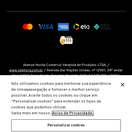
COACH
COSRX
COSTA BRAZIL
Avenue Hoche Comercio Varejista de Produtos LTDA. /
www.sephora.com.br
/ Avenida das Nações Unidas, nº 12901, 34º andar
DIOR
Conj 3402, Torre Norte, Brooklin Paulista, CEP: 04.578-910 / CNPJ:
15.048.124/0001-14 / Inscrição Estadual: 146.998.050.112 /
Fale Conosco
Nós utilizamos cookies para melhorar sua experiência
de nnnaaaavegação e fornecer o melhor serviço
DIOR BACKSTAGE
O único site oficial da Sephora Brasil é o
www.sephora.com.br
. Todas as
possível. Aceite todos os cookies ou clique em
nossas promoções podem ser conferidas diretamente em nossas lojas, app
“Personalizar cookies” para entender os tipos de
ou em nosso site oficial. Não preencha ou forneça dados pessoais para
cookies que podemos utilizar.
links ou páginas não oficiais.
DOLCE&GABBANA
Saiba mais em nosso.
Aviso de Privacidade.
A inclusão de um produto na sacola de compras não garante seu preço. Em
caso de variação, prevalecerá o preço vigente na finalização da compra.
Personalizar cookies
DRUNK ELEPHANT