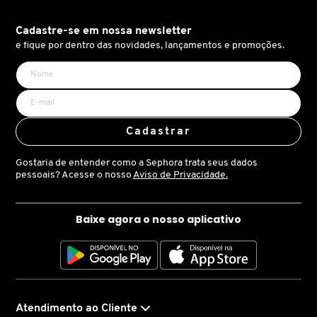
X
BRIOGEO
Cadastre-se em nossa newsletter
GUIA DE INGREDIENTES
Y
e fique por dentro das novidades, lançamentos e promoções.
BRUNA TAVARES
Z
HOT ON SOCIAL
#
BURBERRY
Cadastrar
Gostaria de entender como a Sephora trata seus dados
BVLGARI
pessoais? Acesse o nosso
Aviso de Privacidade.
CACHAREL
Baixe agora o nosso aplicativo
CALVIN KLEIN
CARE NATURAL BEAUTY
Atendimento ao Cliente