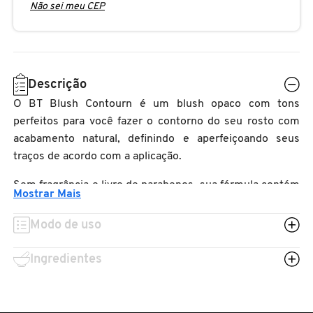
Não sei meu CEP
N
BENEFIT COSMETICS
SEPHORA COLLECTION
ACESSÓRIOS
PRODUTOS ASIÁTICOS
O
HOT ON SOCIAL
BENETTON
P
CLEAN NA SEPHORA
KITS DE SKINCARE
CLEAN NA SEPHORA
Descrição
PERFUMES ÁRABES
Q
O BT Blush Contourn é um blush opaco com tons
BEST BRONZE
REFIL
SKINCARE COREANO
HOT ON SOCIAL
perfeitos para você fazer o contorno do seu rosto com
R
acabamento natural, d
efinindo e aperfeiçoando seus
traços de acordo com a aplicação.
BIODERMA
HOT ON SOCIAL
SEPHORA COLLECTION
S
Sem fragrância e livre de parabenos, sua fórmula contém
Mostrar Mais
T
BIOSSANCE
Vitamina E.
CLEAN NA SEPHORA
Modo de uso
U
BOCA ROSA
REFIL
Ingredientes
V
W
BRAÉ HAIR CARE
SKINCARE PREMIUM