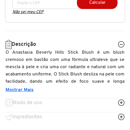
Calcular
N
BENEFIT COSMETICS
SEPHORA COLLECTION
ACESSÓRIOS
PRODUTOS ASIÁTICOS
Não sei meu CEP
O
HOT ON SOCIAL
BENETTON
P
CLEAN NA SEPHORA
KITS DE SKINCARE
CLEAN NA SEPHORA
PERFUMES ÁRABES
Q
Descrição
BEST BRONZE
REFIL
SKINCARE COREANO
HOT ON SOCIAL
O Anastasia Beverly Hills Stick Blush é um blush
R
cremoso em bastão com uma fórmula ultraleve que se
BIODERMA
mescla à pele e cria uma cor radiante e natural com um
HOT ON SOCIAL
SEPHORA COLLECTION
S
acabamento uniforme. O Stick Blush desliza na pele com
facilidade, dando um efeito de foco suave e longa
T
BIOSSANCE
CLEAN NA SEPHORA
duração que se desfoca e esfuma para criar uma pele
Mostrar Mais
U
perfeita e radiante. Esta fórmula pode ser usada em
Modo de uso
BOCA ROSA
camadas e sua aplicação é prática e uniforme, permitindo
REFIL
V
passar de um visual mais sutil a um pop vívido e intenso
Ingredientes
sem formar estrias nem manchar as camadas abaixo.
W
BRAÉ HAIR CARE
Use o elegante pincel incluído para uma aplicação rápida
SKINCARE PREMIUM