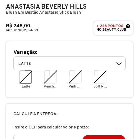
D
ANASTASIA BEVERLY HILLS
AURA BEAUTY
OLHOS
PERFUMES UNISSEX
LIMPADORES
MÁSCARA
PERFUMES
Blush Em Bastão Anastasia Stick Blush
E
R$ 248,00
+ 248 PONTOS
AUTHENTIC BEAUTY CONCEPT
?
SOBRANCELHA
KITS PRESENTEÁVEIS
NECESSIDADE
FINALIZADOR
SKINCARE
NO BEAUTY CLUB
F
ou 10x de R$ 24,80
G
AZZARO
PALETAS
FAMÍLIAS OLFATIVAS
TRATAMENTOS
MODELADOR
Variação:
H
BANDERAS
ACESSÓRIOS
VELAS & FRAGRÂNCIAS DE
ROTINA
TRATAMENTO CAPILAR
I
AMBIENTE
J
Latte
Peachy Keen
Pink Dahlia
Soft Rose
BANILA CO
UNHAS
PROTEÇÃO SOLAR
KITS PARA CABELOS
REFIL
K
BAREMINERALS
KITS DE MAQUIAGEM
OLHOS & LÁBIOS
ACESSÓRIOS
CALCULE A ENTREGA:
L
ALTA PERFUMARIA
Insira o CEP para calcular valor e prazo:
BEAUTY OF JOSEON
M
MAQUIAGEM COREANA
CORPO E BANHO
REFIL
CLEAN NA SEPHORA