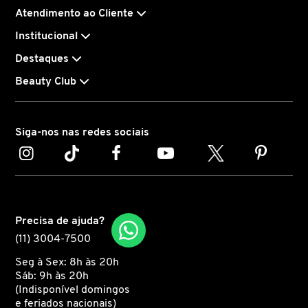
Oferece uma cor suave sem deixar um efeito
Atendimento ao Cliente
pegajoso ou oleoso, sem formar estrias nem
CAROLINA HERRERA
Institucional
acumular nas linhas de expressão
Destaques
O efeito de foco suave desfoca e esfuma compondo
CARTIER
Beauty Club
uma pele fresca e reluzente
Pode ser aplicado na pele limpa ou sobre a
CAUDALIE
maquiagem sem borrar nem manchar
Siga-nos nas redes sociais
Inclui um pincel sintético para aplicação e
CHLOÉ
distribuição precisa, podendo ser usado rapidamente
em casa ou em qualquer lugar
CLARINS
Embalagem elegante, em rosa dourado, perfeita para
Precisa de ajuda?
a sua nécessaire
(11) 3004-7500
CLEAN RESERVE
Seg à Sex: 8h às 20h
Disponível em 5 cores projetadas para acentuar a
Sáb: 9h às 20h
beleza natural de todos os tons de pele
(Indisponível domingos
CLINIQUE
e feriados nacionais)