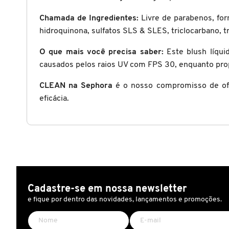
Chamada de Ingredientes:
Livre de parabenos, form
CAROLINA HERRERA
hidroquinona, sulfatos SLS & SLES, triclocarbano, t
O que mais você precisa saber:
Este blush líqui
CARTIER
causados pelos raios UV com FPS 30, enquanto pro
CLEAN na Sephora
é o nosso compromisso de ofer
CAUDALIE
eficácia.
CHLOÉ
CLARINS
Cadastre-se em nossa newsletter
CLEAN RESERVE
e fique por dentro das novidades, lançamentos e promoções.
CLINIQUE