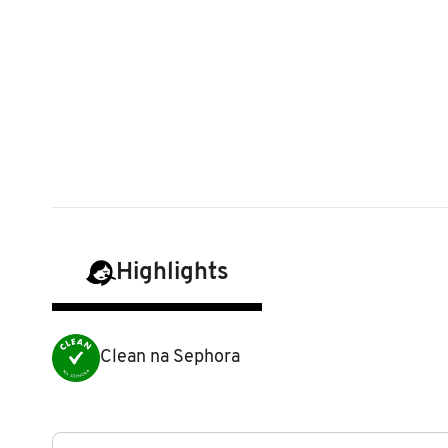
N
BENEFIT COSMETICS
SEPHORA COLLECTION
ACESSÓRIOS
PRODUTOS ASIÁTICOS
O
HOT ON SOCIAL
BENETTON
P
CLEAN NA SEPHORA
KITS DE SKINCARE
CLEAN NA SEPHORA
PERFUMES ÁRABES
Q
BEST BRONZE
REFIL
SKINCARE COREANO
HOT ON SOCIAL
R
BIODERMA
HOT ON SOCIAL
SEPHORA COLLECTION
S
Highlights
T
BIOSSANCE
CLEAN NA SEPHORA
U
BOCA ROSA
Clean na Sephora
REFIL
V
W
BRAÉ HAIR CARE
SKINCARE PREMIUM