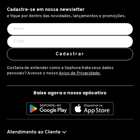
seiva de madeira doce para uma impressão moderna,
X
opulenta e quase inebriante, que é todo homem, a
Cadastre-se em nossa newsletter
BRIOGEO
GUIA DE INGREDIENTES
e fique por dentro das novidades, lançamentos e promoções.
menos, que seja usado por uma mulher.
Y
BRUNA TAVARES
Z
HOT ON SOCIAL
#
BURBERRY
Cadastrar
Gostaria de entender como a Sephora trata seus dados
BVLGARI
pessoais? Acesse o nosso
Aviso de Privacidade.
Baixe agora o nosso aplicativo
CACHAREL
CALVIN KLEIN
Atendimento ao Cliente
CARE NATURAL BEAUTY