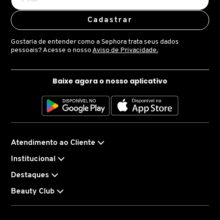
D
AURA BEAUTY
OLHOS
PERFUMES UNISSEX
LIMPADORES
MÁSCARA
PERFUMES
Cadastrar
E
Gostaria de entender como a Sephora trata seus dados
AUTHENTIC BEAUTY CONCEPT
SOBRANCELHA
KITS PRESENTEÁVEIS
NECESSIDADE
FINALIZADOR
SKINCARE
F
pessoais? Acesse o nosso
Aviso de Privacidade.
G
AZZARO
PALETAS
FAMÍLIAS OLFATIVAS
TRATAMENTOS
MODELADOR
Baixe agora o nosso aplicativo
H
BANDERAS
ACESSÓRIOS
VELAS & FRAGRÂNCIAS DE
ROTINA
TRATAMENTO CAPILAR
I
AMBIENTE
J
BANILA CO
UNHAS
PROTEÇÃO SOLAR
KITS PARA CABELOS
Atendimento ao Cliente
REFIL
Institucional
K
BAREMINERALS
KITS DE MAQUIAGEM
OLHOS & LÁBIOS
ACESSÓRIOS
Destaques
L
ALTA PERFUMARIA
Beauty Club
BEAUTY OF JOSEON
M
MAQUIAGEM COREANA
CORPO E BANHO
REFIL
CLEAN NA SEPHORA