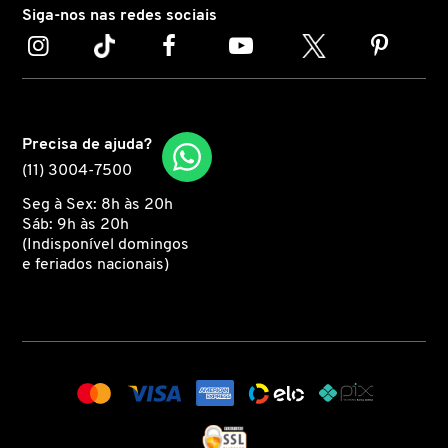
N
Siga-nos nas redes sociais
BENEFIT COSMETICS
SEPHORA COLLECTION
ACESSÓRIOS
PRODUTOS ASIÁTICOS
O
HOT ON SOCIAL
BENETTON
P
CLEAN NA SEPHORA
KITS DE SKINCARE
CLEAN NA SEPHORA
PERFUMES ÁRABES
Precisa de ajuda?
Q
BEST BRONZE
REFIL
SKINCARE COREANO
HOT ON SOCIAL
(11) 3004-7500
R
Seg à Sex: 8h às 20h
BIODERMA
Sáb: 9h às 20h
HOT ON SOCIAL
SEPHORA COLLECTION
S
(Indisponível domingos
e feriados nacionais)
T
BIOSSANCE
CLEAN NA SEPHORA
U
BOCA ROSA
REFIL
V
W
BRAÉ HAIR CARE
SKINCARE PREMIUM