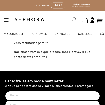
MAQUIAGEM
PERFUMES
SKINCARE
CABELOS
SÓ
Zero resultados para
""
Só Na Sephora
Maquiagem
Perfumes
Skincare
Cabelos
Marcas
Não encontrámos o que procura, mas é provável que
goste destes produtos.
VER TUDO
VER TUDO
VER TUDO
VER TUDO
VER TUDO
VER TUDO
A
FACE
PERFUMES FEMININOS
TIPO DE PELE
SHAMPOO
CABELOS
ACQUA DI PARMA
Cadastre-se em nossa newsletter
B
e fique por dentro das novidades, lançamentos e promoções.
LÁBIOS
PERFUMES MASCULINOS
HIDRATANTES
CONDICIONADOR
MAQUIAGEM
ANASTASIA BEVERLY HILLS
C