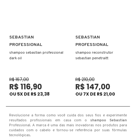
D
AURA BEAUTY
OLHOS
PERFUMES UNISSEX
LIMPADORES
MÁSCARA
PERFUMES
E
AUTHENTIC BEAUTY CONCEPT
SOBRANCELHA
KITS PRESENTEÁVEIS
NECESSIDADE
FINALIZADOR
SKINCARE
F
SEBASTIAN
SEBASTIAN
Ver mais
Ver mais
G
PROFESSIONAL
PROFESSIONAL
AZZARO
PALETAS
FAMÍLIAS OLFATIVAS
TRATAMENTOS
MODELADOR
shampoo sebastian professional
shampoo reconstrutor
H
dark oil
sebastian penetraitt
BANDERAS
ACESSÓRIOS
VELAS & FRAGRÂNCIAS DE
ROTINA
TRATAMENTO CAPILAR
I
AMBIENTE
R$ 167,00
R$ 210,00
R$ 116,90
R$ 147,00
J
BANILA CO
UNHAS
PROTEÇÃO SOLAR
KITS PARA CABELOS
OU 5X DE R$ 23,38
OU 7X DE R$ 21,00
REFIL
K
BAREMINERALS
KITS DE MAQUIAGEM
OLHOS & LÁBIOS
ACESSÓRIOS
L
Revolucione a forma como você cuida dos seus fios e experimente
ALTA PERFUMARIA
resultados profissionais em casa com o
shampoo Sebastian
Professional. A marca é uma das mais inovadoras nos produtos para
BEAUTY OF JOSEON
M
MAQUIAGEM COREANA
CORPO E BANHO
REFIL
cuidados com o cabelo e tornou-se referência por suas fórmulas
tecnológicas.
CLEAN NA SEPHORA