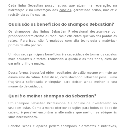
N
Cada linha Sebastian possui ativos que atuam na reparação, na
BENEFIT COSMETICS
SEPHORA COLLECTION
ACESSÓRIOS
PRODUTOS ASIÁTICOS
hidratação e na umectação dos
cabelos
, garantindo brilho, maciez e
resistência ao fio capilar.
O
HOT ON SOCIAL
Quais são os benefícios do shampoo Sebastian?
BENETTON
P
CLEAN NA SEPHORA
KITS DE SKINCARE
CLEAN NA SEPHORA
Os shampoos das linhas Sebastian Professional destacam-se por
PERFUMES ÁRABES
proporcionarem efeitos duradouros e eficientes que vão das pontas às
raízes. Para isso, são formulados com alta tecnologia e matérias-
Q
BEST BRONZE
primas de alto padrão.
REFIL
SKINCARE COREANO
HOT ON SOCIAL
R
Um dos seus principais benefícios é a capacidade de tornar os cabelos
mais saudáveis e fortes, reduzindo a queda e os fios finos, além de
BIODERMA
garantir brilho e maciez.
HOT ON SOCIAL
SEPHORA COLLECTION
S
Dessa forma, é possível obter resultados de salão mesmo em meio ao
dinamismo da rotina. Além disso, cada shampoo Sebastian possui uma
T
fragrância sofisticada e singular para deixar ainda melhor o seu
BIOSSANCE
CLEAN NA SEPHORA
momento de cuidados.
U
Qual é o melhor shampoo da Sebastian?
BOCA ROSA
Um shampoo Sebastian Professional é sinônimo de investimento no
REFIL
V
seu bem-estar. Como a marca oferece soluções para todos os tipos de
cabelo, é possível encontrar a alternativa que melhor se adéque às
suas necessidades.
W
BRAÉ HAIR CARE
SKINCARE PREMIUM
Cabelos secos e opacos pedem shampoos hidratantes e nutritivos,