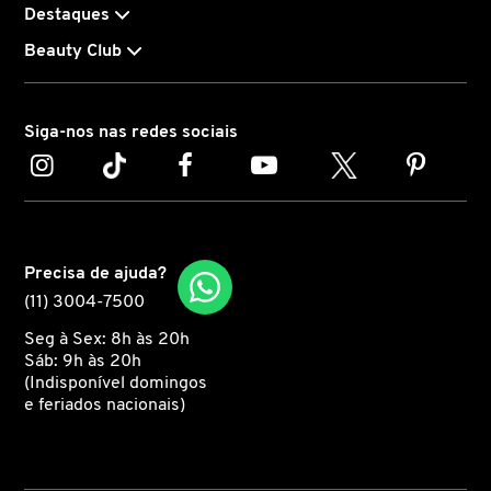
Destaques
Beauty Club
ELIZAVECCA
Siga-nos nas redes sociais
EMBRYOLISSE
ESTÉE LAUDER
Precisa de ajuda?
ESTHEDERM
(11) 3004-7500
Seg à Sex: 8h às 20h
FEITO BRASIL
Sáb: 9h às 20h
(Indisponível domingos
e feriados nacionais)
FENTY BEAUTY