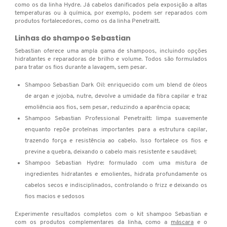
como os da linha Hydre. Já cabelos danificados pela exposição a altas
X
temperaturas ou à química, por exemplo, podem ser reparados com
BRIOGEO
produtos fortalecedores, como os da linha Penetraitt.
GUIA DE INGREDIENTES
Y
Linhas do shampoo Sebastian
BRUNA TAVARES
Sebastian oferece uma ampla gama de shampoos, incluindo opções
Z
HOT ON SOCIAL
hidratantes e reparadoras de brilho e volume. Todos são formulados
para tratar os fios durante a lavagem, sem pesar.
#
BURBERRY
Shampoo Sebastian Dark Oil: enriquecido com um blend de óleos
de argan e jojoba, nutre, devolve a umidade da fibra capilar e traz
emoliência aos fios, sem pesar, reduzindo a aparência opaca;
BVLGARI
Shampoo Sebastian Professional Penetraitt: limpa suavemente
enquanto repõe proteínas importantes para a estrutura capilar,
trazendo força e resistência ao cabelo. Isso fortalece os fios e
CACHAREL
previne a quebra, deixando o cabelo mais resistente e saudável;
Shampoo Sebastian Hydre: formulado com uma mistura de
ingredientes hidratantes e emolientes, hidrata profundamente os
CALVIN KLEIN
cabelos secos e indisciplinados, controlando o frizz e deixando os
fios macios e sedosos
Experimente resultados completos com o kit shampoo Sebastian e
CARE NATURAL BEAUTY
com os produtos complementares da linha, como a
máscara
e o