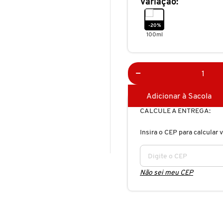
Variação:
-20%
100ml
Adicionar à Sacola
CALCULE A ENTREGA:
Insira o CEP para calcular v
Não sei meu CEP