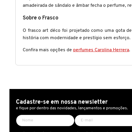
X
amadeirada de sândalo e âmbar fecha o perfume, re
BRIOGEO
GUIA DE INGREDIENTES
Y
Sobre o Frasco
BRUNA TAVARES
Z
O frasco art déco foi projetado como uma gota d
HOT ON SOCIAL
história com modernidade e prestígio sem esforço.
#
BURBERRY
Confira mais opções de
perfumes Carolina Herrera
.
BVLGARI
CACHAREL
Cadastre-se em nossa newsletter
CALVIN KLEIN
e fique por dentro das novidades, lançamentos e promoções.
CARE NATURAL BEAUTY