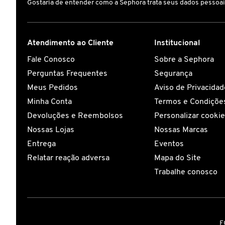
Gostaria de entender como a Sephora trata seus dados pessoa
CAROLINA HERRERA
Atendimento ao Cliente
Institucional
CARTIER
Fale Conosco
Sobre a Sephora
Perguntas Frequentes
Segurança
CAUDALIE
Meus Pedidos
Aviso de Privacidad
Minha Conta
Termos e Condições
Devoluções e Reembolsos
Personalizar cooki
CHLOÉ
Nossas Lojas
Nossas Marcas
Entrega
Eventos
CLARINS
Relatar reação adversa
Mapa do Site
Trabalhe conosco
CLEAN RESERVE
CLINIQUE
F