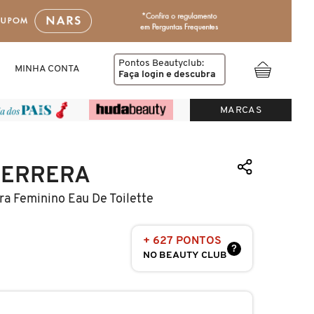
Pontos Beautyclub:
MINHA CONTA
Faça login
e descubra
MARCAS
HERRERA
ra Feminino Eau De Toilette
+ 627 PONTOS
?
NO BEAUTY CLUB