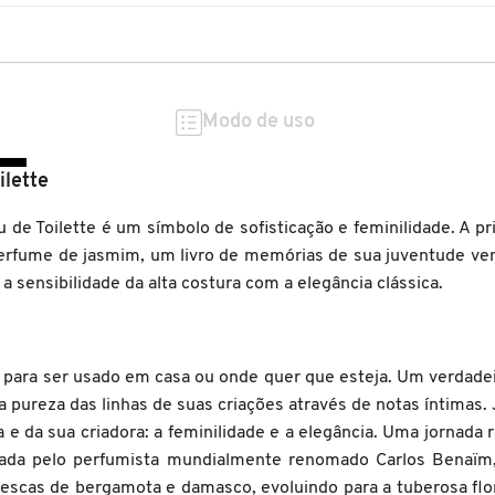
Modo de uso
ilette
de Toilette é um símbolo de sofisticação e feminilidade. A pri
erfume de jasmim, um livro de memórias de sua juventude ve
a sensibilidade da alta costura com a elegância clássica.
, para ser usado em casa ou onde quer que esteja. Um verdadei
 pureza das linhas de suas criações através de notas íntimas. 
 e da sua criadora: a feminilidade e a elegância. Uma jornada 
Criada pelo perfumista mundialmente renomado Carlos Benaïm
 frescas de bergamota e damasco, evoluindo para a tuberosa f