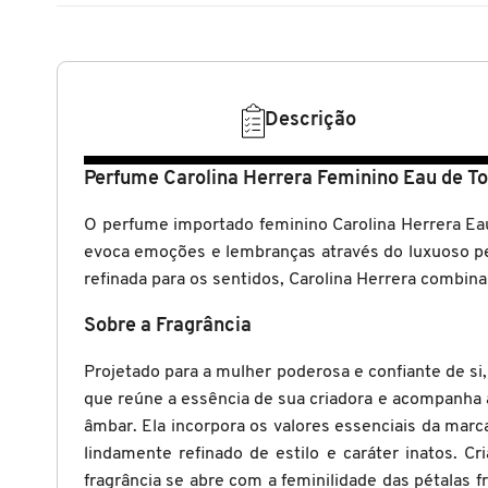
N
BENEFIT COSMETICS
SEPHORA COLLECTION
ACESSÓRIOS
PRODUTOS ASIÁTICOS
O
HOT ON SOCIAL
BENETTON
P
CLEAN NA SEPHORA
KITS DE SKINCARE
CLEAN NA SEPHORA
Descrição
PERFUMES ÁRABES
Q
BEST BRONZE
Perfume Carolina Herrera Feminino Eau de To
REFIL
SKINCARE COREANO
HOT ON SOCIAL
R
O perfume importado feminino Carolina Herrera Eau 
BIODERMA
evoca emoções e lembranças através do luxuoso p
HOT ON SOCIAL
SEPHORA COLLECTION
S
refinada para os sentidos, Carolina Herrera combina 
T
BIOSSANCE
Sobre a Fragrância
CLEAN NA SEPHORA
U
Projetado para a mulher poderosa e confiante de si
BOCA ROSA
REFIL
que reúne a essência de sua criadora e acompanha a
V
âmbar. Ela incorpora os valores essenciais da marca
W
lindamente refinado de estilo e caráter inatos. 
BRAÉ HAIR CARE
SKINCARE PREMIUM
fragrância se abre com a feminilidade das pétalas