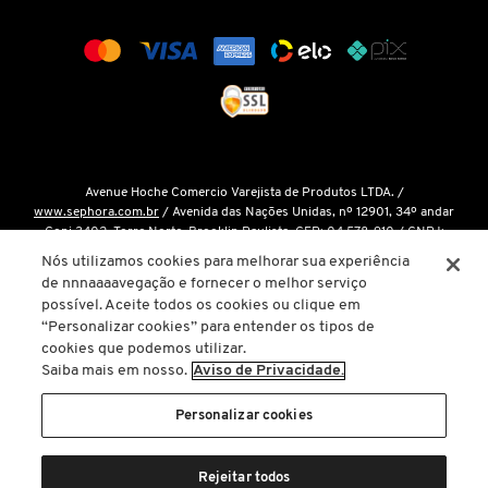
COACH
COSRX
Avenue Hoche Comercio Varejista de Produtos LTDA. /
COSTA BRAZIL
www.sephora.com.br
/ Avenida das Nações Unidas, nº 12901, 34º andar
Conj 3402, Torre Norte, Brooklin Paulista, CEP: 04.578-910 / CNPJ:
15.048.124/0001-14 / Inscrição Estadual: 146.998.050.112 /
Fale Conosco
Nós utilizamos cookies para melhorar sua experiência
DIOR
de nnnaaaavegação e fornecer o melhor serviço
O único site oficial da Sephora Brasil é o
www.sephora.com.br
. Todas as
possível. Aceite todos os cookies ou clique em
nossas promoções podem ser conferidas diretamente em nossas lojas, app
“Personalizar cookies” para entender os tipos de
ou em nosso site oficial. Não preencha ou forneça dados pessoais para
DIOR BACKSTAGE
cookies que podemos utilizar.
links ou páginas não oficiais.
Saiba mais em nosso.
Aviso de Privacidade.
A inclusão de um produto na sacola de compras não garante seu preço. Em
DOLCE&GABBANA
caso de variação, prevalecerá o preço vigente na finalização da compra.
Personalizar cookies
Copyright © 2025
www.sephora.com.br
. Todos os direitos reservados. O
conteúdo do site, fotos, imagens, logotipos, marcas, dizeres, som,
Rejeitar todos
DRUNK ELEPHANT