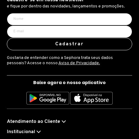
X
Sem brilho excessivo (2/10) – Efeito matte natural.
e fique por dentro das novidades, lançamentos e promoções.
BRIOGEO
Textura e definição – Ideal para cabelos curtos a médios,
GUIA DE INGREDIENTES
Y
proporcionando volume e controle.
Fórmula resistente à água – Mantenha o estilo mesmo
BRUNA TAVARES
Z
em dias de umidade ou durante a prática de esportes.
HOT ON SOCIAL
Cadastrar
#
Experimente a Premium Clay 1922 by J.M. Keune e
BURBERRY
descubra o segredo para um cabelo impecável, sem
Gostaria de entender como a Sephora trata seus dados
pessoais? Acesse o nosso
Aviso de Privacidade.
esforço.
BVLGARI
Baixe agora o nosso aplicativo
CACHAREL
CALVIN KLEIN
Atendimento ao Cliente
Institucional
CARE NATURAL BEAUTY