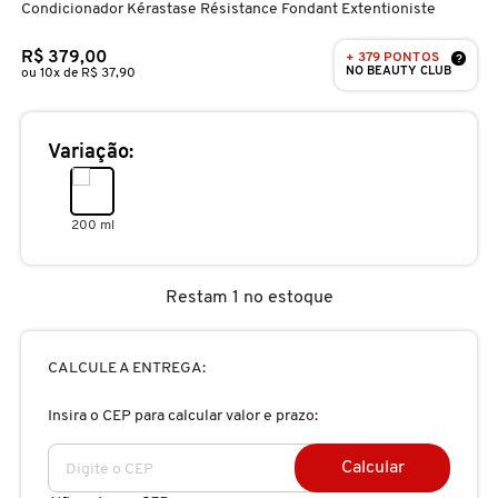
Condicionador Kérastase Résistance Fondant Extentioniste
D
AURA BEAUTY
OLHOS
PERFUMES UNISSEX
LIMPADORES
MÁSCARA
PERFUMES
R$ 379,00
+ 379 PONTOS
E
?
NO BEAUTY CLUB
ou 10x de R$ 37,90
AUTHENTIC BEAUTY CONCEPT
SOBRANCELHA
KITS PRESENTEÁVEIS
NECESSIDADE
FINALIZADOR
SKINCARE
F
Variação:
G
AZZARO
PALETAS
FAMÍLIAS OLFATIVAS
TRATAMENTOS
MODELADOR
H
200 ml
BANDERAS
ACESSÓRIOS
VELAS & FRAGRÂNCIAS DE
ROTINA
TRATAMENTO CAPILAR
I
AMBIENTE
Restam 1 no estoque
J
BANILA CO
UNHAS
PROTEÇÃO SOLAR
KITS PARA CABELOS
REFIL
K
CALCULE A ENTREGA:
BAREMINERALS
KITS DE MAQUIAGEM
OLHOS & LÁBIOS
ACESSÓRIOS
L
Insira o CEP para calcular valor e prazo:
ALTA PERFUMARIA
BEAUTY OF JOSEON
M
MAQUIAGEM COREANA
CORPO E BANHO
REFIL
Calcular
CLEAN NA SEPHORA