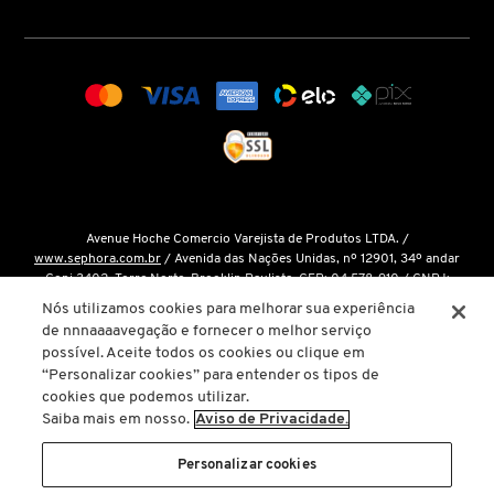
COACH
COSRX
COSTA BRAZIL
Avenue Hoche Comercio Varejista de Produtos LTDA. /
www.sephora.com.br
/ Avenida das Nações Unidas, nº 12901, 34º andar
DIOR
Conj 3402, Torre Norte, Brooklin Paulista, CEP: 04.578-910 / CNPJ:
15.048.124/0001-14 / Inscrição Estadual: 146.998.050.112 /
Fale Conosco
Nós utilizamos cookies para melhorar sua experiência
de nnnaaaavegação e fornecer o melhor serviço
O único site oficial da Sephora Brasil é o
www.sephora.com.br
. Todas as
DIOR BACKSTAGE
possível. Aceite todos os cookies ou clique em
nossas promoções podem ser conferidas diretamente em nossas lojas, app
“Personalizar cookies” para entender os tipos de
ou em nosso site oficial. Não preencha ou forneça dados pessoais para
cookies que podemos utilizar.
links ou páginas não oficiais.
DOLCE&GABBANA
Saiba mais em nosso.
Aviso de Privacidade.
A inclusão de um produto na sacola de compras não garante seu preço. Em
caso de variação, prevalecerá o preço vigente na finalização da compra.
Personalizar cookies
DRUNK ELEPHANT