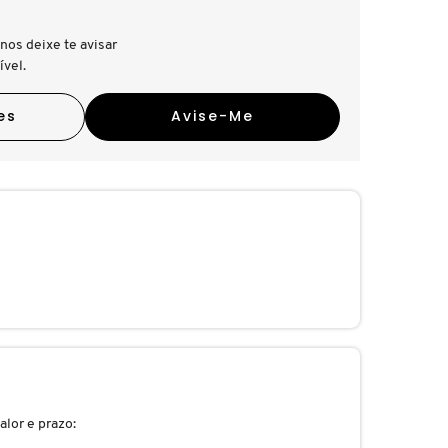
nos deixe te avisar
ível.
es
Avise-Me
alor e prazo: