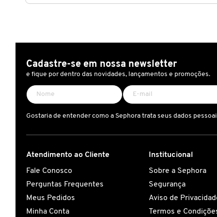
CAROLINA HERRERA
CARTIER
Cadastre-se em nossa newsletter
e fique por dentro das novidades, lançamentos e promoções.
CAUDALIE
CHLOÉ
Gostaria de entender como a Sephora trata seus dados pessoa
CLARINS
Atendimento ao Cliente
Institucional
Fale Conosco
Sobre a Sephora
CLEAN RESERVE
Perguntas Frequentes
Segurança
Meus Pedidos
Aviso de Privacidad
CLINIQUE
Minha Conta
Termos e Condições