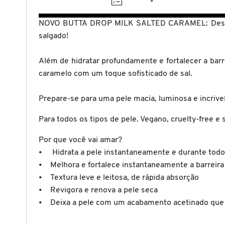
X
BRIOGEO
NOVO BUTTA DROP MILK SALTED CARAMEL: Desfrute 
GUIA DE INGREDIENTES
Y
salgado!
BRUNA TAVARES
Z
HOT ON SOCIAL
Além de hidratar profundamente e fortalecer a barr
caramelo com um toque sofisticado de sal.
#
BURBERRY
Prepare-se para uma pele macia, luminosa e incrive
BVLGARI
Para todos os tipos de pele. Vegano, cruelty-free e
Por que você vai amar?
CACHAREL
• Hidrata a pele instantaneamente e durante todo
• Melhora e fortalece instantaneamente a barreira 
• Textura leve e leitosa, de rápida absorção
CALVIN KLEIN
• Revigora e renova a pele seca
• Deixa a pele com um acabamento acetinado que 
CARE NATURAL BEAUTY