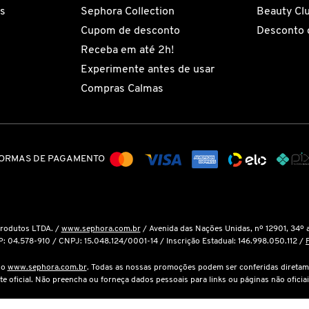
es
Sephora Collection
Beauty Cl
Cupom de desconto
Desconto 
Receba em até 2h!
Experimente antes de usar
Compras Calmas
ORMAS DE PAGAMENTO
Produtos LTDA. /
www.sephora.com.br
/ Avenida das Nações Unidas, nº 12901, 34º 
P: 04.578-910 / CNPJ: 15.048.124/0001-14 / Inscrição Estadual: 146.998.050.112 /
é o
www.sephora.com.br
. Todas as nossas promoções podem ser conferidas diretam
ite oficial. Não preencha ou forneça dados pessoais para links ou páginas não oficiai
cola de compras não garante seu preço. Em caso de variação, prevalecerá o preço vi