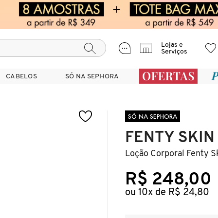
Lojas e
Serviços
CABELOS
CABELOS
SÓ NA SEPHORA
SÓ NA SEPHORA
SÓ NA SEPHORA
FENTY SKIN
Loção Corporal Fenty S
R$ 248,00
ou 10x de R$ 24,80