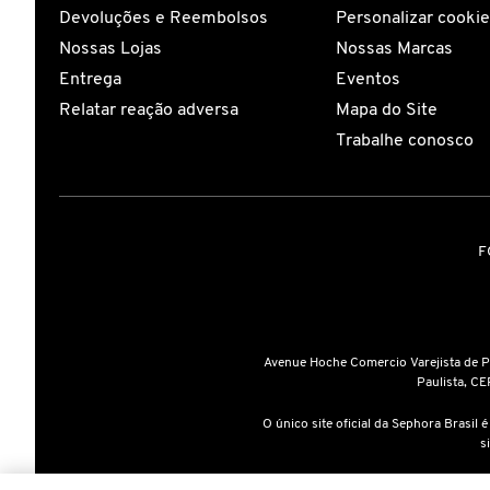
Devoluções e Reembolsos
Personalizar cooki
Nossas Lojas
Nossas Marcas
COACH
Entrega
Eventos
Relatar reação adversa
Mapa do Site
COSRX
Trabalhe conosco
COSTA BRAZIL
F
DIOR
DIOR BACKSTAGE
Avenue Hoche Comercio Varejista de 
Paulista, CE
DOLCE&GABBANA
O único site oficial da Sephora Brasil 
s
DRUNK ELEPHANT
A inclusão de um produto na sa