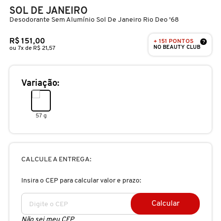
D
SOL DE JANEIRO
AURA BEAUTY
OLHOS
PERFUMES UNISSEX
LIMPADORES
MÁSCARA
PERFUMES
Desodorante Sem Alumínio Sol De Janeiro Rio Deo '68
E
R$ 151,00
+ 151 PONTOS
AUTHENTIC BEAUTY CONCEPT
?
SOBRANCELHA
KITS PRESENTEÁVEIS
NECESSIDADE
FINALIZADOR
SKINCARE
NO BEAUTY CLUB
F
ou 7x de R$ 21,57
G
AZZARO
PALETAS
FAMÍLIAS OLFATIVAS
TRATAMENTOS
MODELADOR
Variação:
H
BANDERAS
ACESSÓRIOS
VELAS & FRAGRÂNCIAS DE
ROTINA
TRATAMENTO CAPILAR
I
57 g
AMBIENTE
J
BANILA CO
UNHAS
PROTEÇÃO SOLAR
KITS PARA CABELOS
REFIL
CALCULE A ENTREGA:
K
BAREMINERALS
KITS DE MAQUIAGEM
OLHOS & LÁBIOS
ACESSÓRIOS
Insira o CEP para calcular valor e prazo:
L
ALTA PERFUMARIA
BEAUTY OF JOSEON
Calcular
M
MAQUIAGEM COREANA
CORPO E BANHO
REFIL
CLEAN NA SEPHORA
Não sei meu CEP