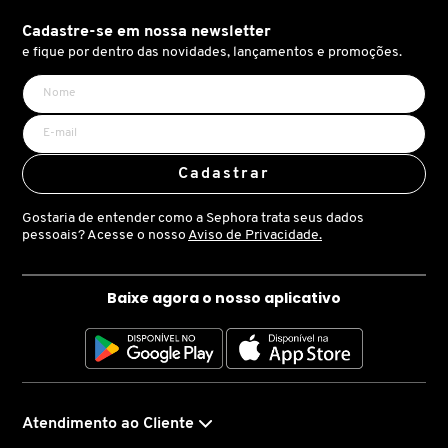
X
Cadastre-se em nossa newsletter
BRIOGEO
GUIA DE INGREDIENTES
e fique por dentro das novidades, lançamentos e promoções.
Y
BRUNA TAVARES
Z
HOT ON SOCIAL
#
BURBERRY
Cadastrar
Gostaria de entender como a Sephora trata seus dados
BVLGARI
pessoais? Acesse o nosso
Aviso de Privacidade.
Baixe agora o nosso aplicativo
CACHAREL
CALVIN KLEIN
Atendimento ao Cliente
CARE NATURAL BEAUTY