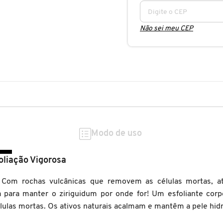
Não sei meu CEP
Modo de uso
foliação Vigorosa
 Com rochas vulcânicas que removem as células mortas, at
sa para manter o ziriguidum por onde for!
Um esfoliante corp
las mortas. Os ativos naturais acalmam e mantêm a pele hidra