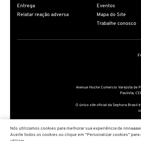
Entrega
Eventos
Relatar reação adversa
Mapa do Site
COACH
Trabalhe conosco
COSRX
F
DIOR
DIOR BACKSTAGE
Avenue Hoche Comercio Varejista de 
Paulista, CE
DOLCE&GABBANA
O único site oficial da Sephora Brasil 
s
DRUNK ELEPHANT
A inclusão de um produto na sa
Nós utilizamos cookies para melhorar sua experiência de nnnaaaav
Aceite todos os cookies ou clique em “Personalizar cookies” par
Copyright © 2025
www.sephora.co
ELIZAVECCA
dress (conjunto imagem – lay ou