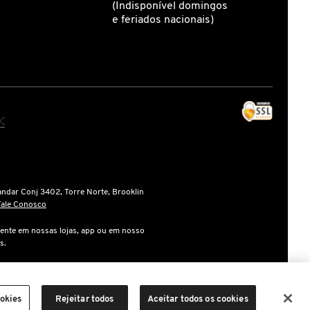
(Indisponível domingos
e feriados nacionais)
andar Conj 3402, Torre Norte, Brooklin
Fale Conosco
ente em nossas lojas, app ou em nosso
s.
gente na finalização da compra.
marcas, dizeres, som, software, trade
ookies
Rejeitar todos
Aceitar todos os cookies
er reprodução, total ou parcial.