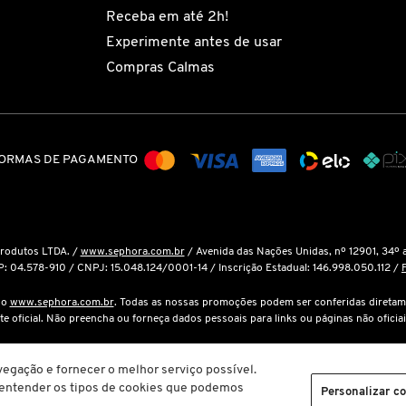
Receba em até 2h!
Experimente antes de usar
Compras Calmas
ORMAS DE PAGAMENTO
Produtos LTDA. /
www.sephora.com.br
/ Avenida das Nações Unidas, nº 12901, 34º 
P: 04.578-910 / CNPJ: 15.048.124/0001-14 / Inscrição Estadual: 146.998.050.112 /
é o
www.sephora.com.br
. Todas as nossas promoções podem ser conferidas diretam
ite oficial. Não preencha ou forneça dados pessoais para links ou páginas não oficiai
cola de compras não garante seu preço. Em caso de variação, prevalecerá o preço vi
egação e fornecer o melhor serviço possível.
a entender os tipos de cookies que podemos
m.br
. Todos os direitos reservados. O conteúdo do site, fotos, imagens, logotipos, 
Personalizar c
t) veiculados são de propriedade exclusiva da www.sephora.com.br. É vedada qualqu