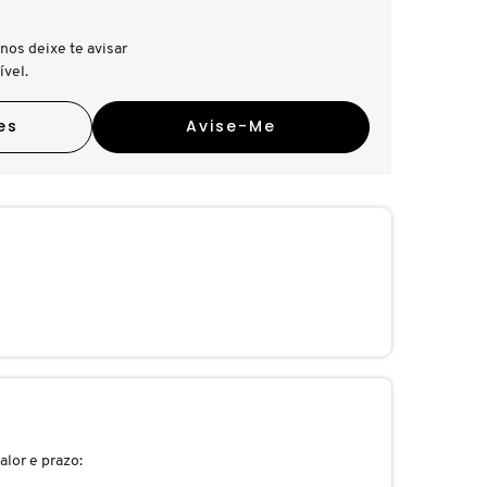
nos deixe te avisar
ível.
es
Avise-Me
alor e prazo: