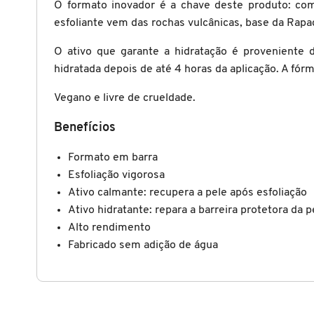
O formato inovador é a chave deste produto: com 
X
esfoliante vem das rochas vulcânicas, base da Rapad
BRIOGEO
GUIA DE INGREDIENTES
Y
O ativo que garante a hidratação é proveniente
hidratada depois de até 4 horas da aplicação. A fó
BRUNA TAVARES
Z
HOT ON SOCIAL
Vegano e livre de crueldade.
#
BURBERRY
Benefícios
Formato em barra
BVLGARI
Esfoliação vigorosa
Ativo calmante: recupera a pele após esfoliação
CACHAREL
Ativo hidratante: repara a barreira protetora da p
Alto rendimento
Fabricado sem adição de água
CALVIN KLEIN
CARE NATURAL BEAUTY