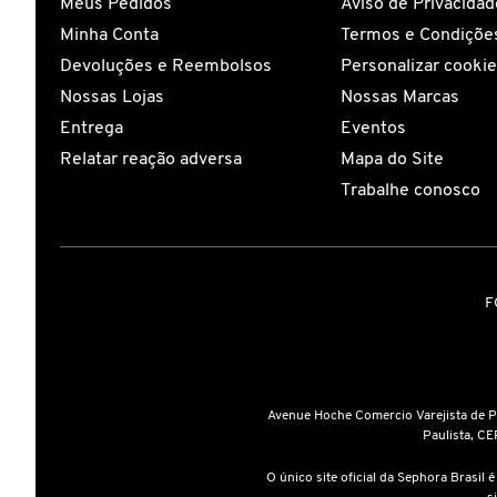
Meus Pedidos
Aviso de Privacidad
Minha Conta
Termos e Condições
CAROLINA HERRERA
Devoluções e Reembolsos
Personalizar cooki
Nossas Lojas
Nossas Marcas
CARTIER
Entrega
Eventos
Relatar reação adversa
Mapa do Site
Trabalhe conosco
CAUDALIE
CHLOÉ
F
CLARINS
CLEAN RESERVE
Avenue Hoche Comercio Varejista de 
Paulista, CE
O único site oficial da Sephora Brasil 
CLINIQUE