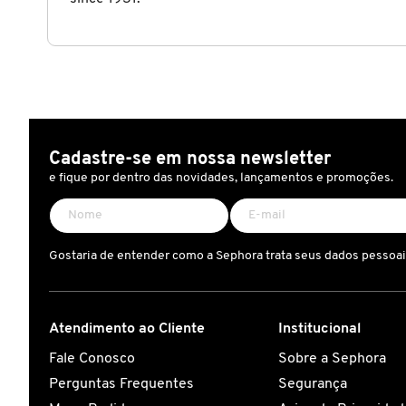
X
BRIOGEO
GUIA DE INGREDIENTES
Y
BRUNA TAVARES
Z
HOT ON SOCIAL
#
BURBERRY
Cadastre-se em nossa newsletter
e fique por dentro das novidades, lançamentos e promoções.
BVLGARI
Gostaria de entender como a Sephora trata seus dados pessoa
CACHAREL
CALVIN KLEIN
Atendimento ao Cliente
Institucional
Fale Conosco
Sobre a Sephora
Perguntas Frequentes
Segurança
CARE NATURAL BEAUTY