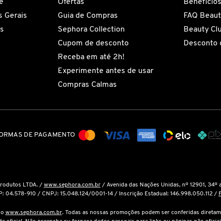
e
Ofertas
Benefício
 Gerais
Guia de Compras
FAQ Beaut
es
Sephora Collection
Beauty Cl
Cupom de desconto
Desconto 
Receba em até 2h!
Experimente antes de usar
Compras Calmas
ORMAS DE PAGAMENTO
Produtos LTDA. /
www.sephora.com.br
/ Avenida das Nações Unidas, nº 12901, 34º 
P: 04.578-910 / CNPJ: 15.048.124/0001-14 / Inscrição Estadual: 146.998.050.112 /
é o
www.sephora.com.br
. Todas as nossas promoções podem ser conferidas diretam