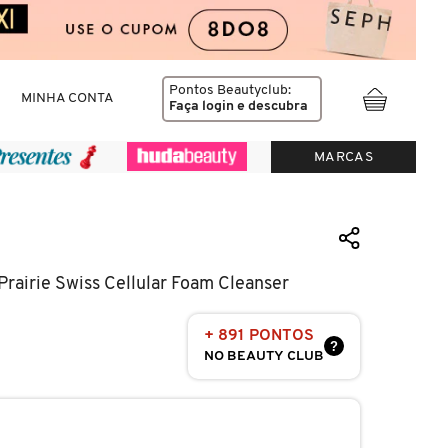
Pontos Beautyclub:
MINHA CONTA
Faça login
e descubra
MARCAS
rairie Swiss Cellular Foam Cleanser
+ 891 PONTOS
?
NO BEAUTY CLUB