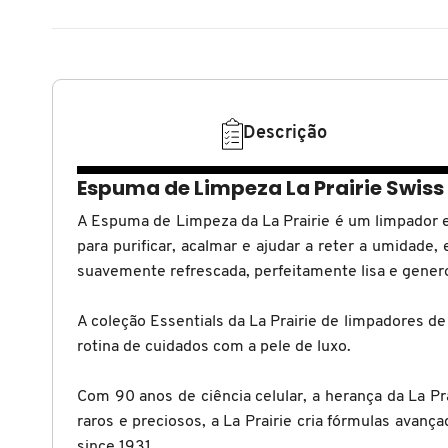
N
BENEFIT COSMETICS
SEPHORA COLLECTION
ACESSÓRIOS
PRODUTOS ASIÁTICOS
O
HOT ON SOCIAL
BENETTON
P
CLEAN NA SEPHORA
KITS DE SKINCARE
CLEAN NA SEPHORA
PERFUMES ÁRABES
Descrição
Q
BEST BRONZE
REFIL
SKINCARE COREANO
HOT ON SOCIAL
Espuma de Limpeza La Prairie Swiss
R
A Espuma de Limpeza da La Prairie é um limpador e
BIODERMA
HOT ON SOCIAL
SEPHORA COLLECTION
S
para purificar, acalmar e ajudar a reter a umidade,
suavemente refrescada, perfeitamente lisa e gener
T
BIOSSANCE
CLEAN NA SEPHORA
A coleção Essentials da La Prairie de limpadores d
U
rotina de cuidados com a pele de luxo.
BOCA ROSA
REFIL
V
Com 90 anos de ciência celular, a herança da La Pr
W
BRAÉ HAIR CARE
raros e preciosos, a La Prairie cria fórmulas avanç
SKINCARE PREMIUM
since 1931.