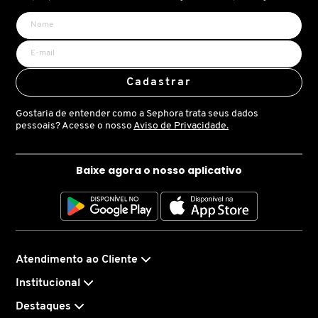
X
BRIOGEO
GUIA DE INGREDIENTES
Y
BRUNA TAVARES
Z
Cadastrar
HOT ON SOCIAL
#
Gostaria de entender como a Sephora trata seus dados
BURBERRY
pessoais? Acesse o nosso
Aviso de Privacidade.
BVLGARI
Baixe agora o nosso aplicativo
CACHAREL
CALVIN KLEIN
Atendimento ao Cliente
Institucional
CARE NATURAL BEAUTY
Destaques