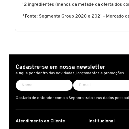
X
12 ingredientes (menos da metade da oferta dos c
BRIOGEO
GUIA DE INGREDIENTES
*Fonte: Segmenta Group 2020 e 2021 - Mercado de B
Y
BRUNA TAVARES
Z
HOT ON SOCIAL
#
BURBERRY
BVLGARI
Cadastre-se em nossa newsletter
e fique por dentro das novidades, lançamentos e promoções.
CACHAREL
Gostaria de entender como a Sephora trata seus dados pessoa
CALVIN KLEIN
Atendimento ao Cliente
Institucional
CARE NATURAL BEAUTY