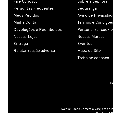
Fale Conosco
Sobre a Sephora
Perguntas Frequentes
Segurança
CAROLINA HERRERA
Meus Pedidos
Aviso de Privacidad
Minha Conta
Termos e Condições
CARTIER
Devoluções e Reembolsos
Personalizar cooki
Nossas Lojas
Nossas Marcas
Entrega
Eventos
CAUDALIE
Relatar reação adversa
Mapa do Site
Trabalhe conosco
CHLOÉ
CLARINS
F
CLEAN RESERVE
CLINIQUE
Avenue Hoche Comercio Varejista de 