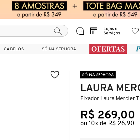
Lojas e
Serviços
CABELOS
CABELOS
SÓ NA SEPHORA
SÓ NA SEPHORA
SÓ NA SEPHORA
LAURA MER
Fixador Laura Mercier T
R$ 269,00
ou 10x de R$ 26,90