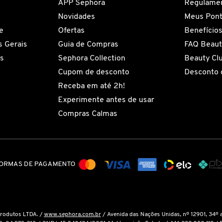
APP Sephora
Regulame
Novidades
Meus Pon
e
Ofertas
Benefício
 Gerais
Guia de Compras
FAQ Beaut
es
Sephora Collection
Beauty Cl
Cupom de desconto
Desconto 
Receba em até 2h!
Experimente antes de usar
Compras Calmas
ORMAS DE PAGAMENTO
Produtos LTDA. /
www.sephora.com.br
/ Avenida das Nações Unidas, nº 12901, 34º 