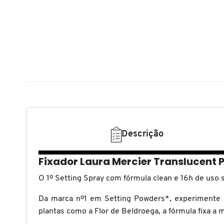
N
BENEFIT COSMETICS
SEPHORA COLLECTION
ACESSÓRIOS
PRODUTOS ASIÁTICOS
O
HOT ON SOCIAL
BENETTON
P
CLEAN NA SEPHORA
KITS DE SKINCARE
CLEAN NA SEPHORA
PERFUMES ÁRABES
Q
BEST BRONZE
REFIL
SKINCARE COREANO
HOT ON SOCIAL
R
BIODERMA
HOT ON SOCIAL
SEPHORA COLLECTION
S
Descrição
T
BIOSSANCE
CLEAN NA SEPHORA
Fixador Laura Mercier Translucent 
U
BOCA ROSA
O 1º Setting Spray com fórmula clean e 16h de u
REFIL
V
Da marca nº1 em Setting Powders*, experimente 
W
BRAÉ HAIR CARE
plantas como a Flor de Beldroega, a fórmula fixa a
SKINCARE PREMIUM