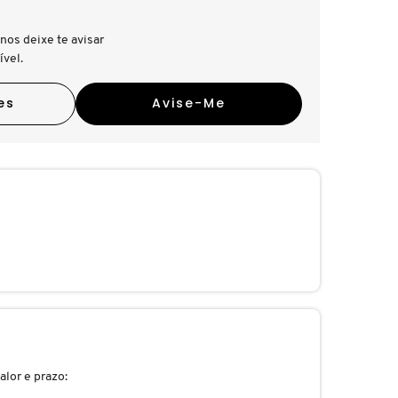
nos deixe te avisar
ível.
es
Avise-Me
alor e prazo: