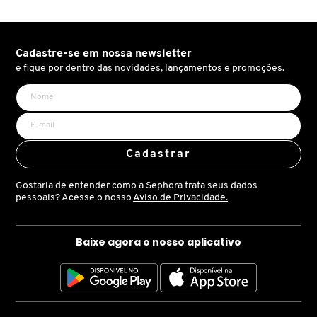
X
BRIOGEO
GUIA DE INGREDIENTES
Y
Cadastre-se em nossa newsletter
e fique por dentro das novidades, lançamentos e promoções.
BRUNA TAVARES
Z
HOT ON SOCIAL
#
BURBERRY
Cadastrar
BVLGARI
Gostaria de entender como a Sephora trata seus dados
pessoais? Acesse o nosso
Aviso de Privacidade.
CACHAREL
Baixe agora o nosso aplicativo
CALVIN KLEIN
CARE NATURAL BEAUTY