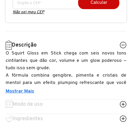
Calcular
N
BENEFIT COSMETICS
SEPHORA COLLECTION
ACESSÓRIOS
PRODUTOS ASIÁTICOS
Não sei meu CEP
O
HOT ON SOCIAL
BENETTON
P
CLEAN NA SEPHORA
KITS DE SKINCARE
CLEAN NA SEPHORA
PERFUMES ÁRABES
Q
Descrição
BEST BRONZE
REFIL
SKINCARE COREANO
HOT ON SOCIAL
O Squirt Gloss em Stick chega com seis novos tons
R
cintilantes que dão cor, volume e um glow poderoso —
BIODERMA
tudo isso sem grude.
HOT ON SOCIAL
SEPHORA COLLECTION
S
A fórmula combina gengibre, pimenta e cristais de
mentol para um efeito plumping refrescante que você
T
BIOSSANCE
CLEAN NA SEPHORA
sente na hora. Com óleo de coco, manteiga de karité e
Mostrar Mais
U
óleo de abacate, seus lábios ficam nutridos, macios e
Modo de uso
BOCA ROSA
suculentos.
REFIL
V
Quer lábios com efeito wow? É Squirt!
Ingredientes
W
BRAÉ HAIR CARE
SKINCARE PREMIUM