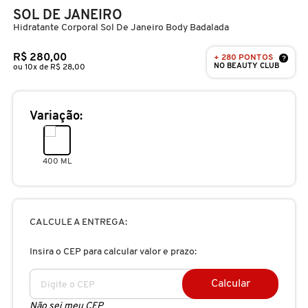
D
SOL DE JANEIRO
AURA BEAUTY
OLHOS
PERFUMES UNISSEX
LIMPADORES
MÁSCARA
PERFUMES
Hidratante Corporal Sol De Janeiro Body Badalada
E
R$ 280,00
+ 280 PONTOS
AUTHENTIC BEAUTY CONCEPT
?
SOBRANCELHA
KITS PRESENTEÁVEIS
NECESSIDADE
FINALIZADOR
SKINCARE
NO BEAUTY CLUB
F
ou 10x de R$ 28,00
G
AZZARO
PALETAS
FAMÍLIAS OLFATIVAS
TRATAMENTOS
MODELADOR
Variação:
H
BANDERAS
ACESSÓRIOS
VELAS & FRAGRÂNCIAS DE
ROTINA
TRATAMENTO CAPILAR
I
400 ML
AMBIENTE
J
BANILA CO
UNHAS
PROTEÇÃO SOLAR
KITS PARA CABELOS
REFIL
CALCULE A ENTREGA:
K
BAREMINERALS
KITS DE MAQUIAGEM
OLHOS & LÁBIOS
ACESSÓRIOS
Insira o CEP para calcular valor e prazo:
L
ALTA PERFUMARIA
BEAUTY OF JOSEON
Calcular
M
MAQUIAGEM COREANA
CORPO E BANHO
REFIL
CLEAN NA SEPHORA
Não sei meu CEP