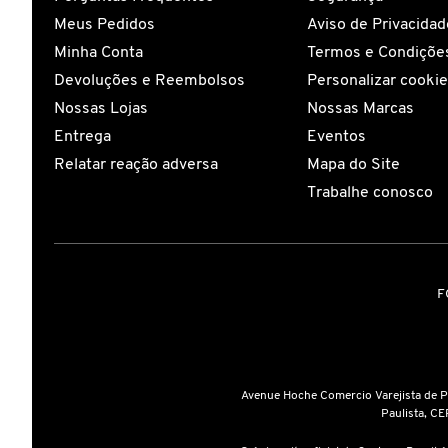
Meus Pedidos
Aviso de Privacidad
COACH
Minha Conta
Termos e Condições
Devoluções e Reembolsos
Personalizar cooki
Nossas Lojas
Nossas Marcas
COSRX
Entrega
Eventos
Relatar reação adversa
Mapa do Site
COSTA BRAZIL
Trabalhe conosco
DIOR
F
DIOR BACKSTAGE
DOLCE&GABBANA
Avenue Hoche Comercio Varejista de 
Paulista, CE
DRUNK ELEPHANT