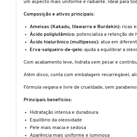
um aspecto mais uniforme e radiante. Ideal para tod
X
BRIOGEO
Composição e ativos principais:
GUIA DE INGREDIENTES
Y
Ameixas (Kakadu, Illawarra e Burdekin):
ricas e
BRUNA TAVARES
Z
Ácido poliglutâmico:
potencializa a retenção de 
HOT ON SOCIAL
Ácido hialurônico (multipesos):
atua em diferent
#
Erva-salgueiro-de-gelo:
ajuda a equilibrar a oleo
BURBERRY
Com acabamento leve, hidrata sem pesar e contribui
BVLGARI
Além disso, conta com embalagem recarregável, ali
Fórmula vegana e livre de crueldade, sem parabenos, 
CACHAREL
Principais benefícios:
CALVIN KLEIN
Hidratação intensa e duradoura
Equilíbrio da oleosidade
Pele mais macia e sedosa
CARE NATURAL BEAUTY
Aparência mais uniforme e luminosa