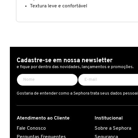
Textura leve e confortável
CAROLINA HERRERA
CARTIER
CAUDALIE
Cadastre-se em nossa newsletter
e fique por dentro das novidades, lançamentos e promoções.
CHLOÉ
Gostaria de entender como a Sephora trata seus dados pessoa
CLARINS
CLEAN RESERVE
Atendimento ao Cliente
Institucional
Fale Conosco
Sobre a Sephora
CLINIQUE
Perguntas Frequentes
Segurança