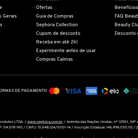
e
Ofertas
Benefício
 Gerais
Guia de Compras
FAQ Beaut
es
Sephora Collection
Beauty Cl
Cupom de desconto
Desconto 
Receba em até 2h!
Experimente antes de usar
Compras Calmas
ORMAS DE PAGAMENTO
Produtos LTDA. /
www.sephora.com.br
/ Avenida das Nações Unidas, nº 12901, 34º 
P: 04.578-910 / CNPJ: 15.048.124/0001-14 / Inscrição Estadual: 146.998.050.112 /