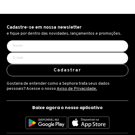
D
AURA BEAUTY
OLHOS
PERFUMES UNISSEX
LIMPADORES
MÁSCARA
PERFUMES
E
AUTHENTIC BEAUTY CONCEPT
SOBRANCELHA
KITS PRESENTEÁVEIS
NECESSIDADE
FINALIZADOR
SKINCARE
Cadastre-se em nossa newsletter
F
e fique por dentro das novidades, lançamentos e promoções.
G
AZZARO
PALETAS
FAMÍLIAS OLFATIVAS
TRATAMENTOS
MODELADOR
H
BANDERAS
ACESSÓRIOS
VELAS & FRAGRÂNCIAS DE
ROTINA
TRATAMENTO CAPILAR
Cadastrar
I
AMBIENTE
Gostaria de entender como a Sephora trata seus dados
J
BANILA CO
UNHAS
PROTEÇÃO SOLAR
KITS PARA CABELOS
pessoais? Acesse o nosso
Aviso de Privacidade.
REFIL
K
BAREMINERALS
KITS DE MAQUIAGEM
OLHOS & LÁBIOS
ACESSÓRIOS
Baixe agora o nosso aplicativo
L
ALTA PERFUMARIA
BEAUTY OF JOSEON
M
MAQUIAGEM COREANA
CORPO E BANHO
REFIL
CLEAN NA SEPHORA