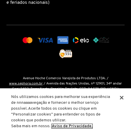
e feriados nacionais)
X
BRIOGEO
GUIA DE INGREDIENTES
Y
BRUNA TAVARES
Z
HOT ON SOCIAL
#
BURBERRY
BVLGARI
Avenue Hoche Comercio Varejista de Produtos LTDA. /
www.sephora.com.br
/ Avenida das Nações Unidas, nº 12901, 34º andar
CACHAREL
Conj 3402, Torre Norte, Brooklin Paulista, CEP: 04.578-910 / CNPJ:
15.048.124/0001-14 / Inscrição Estadual: 146.998.050.112 /
Fale Conosco
Nós utilizamos cookies para melhorar sua experiência
de nnnaaaavegação e fornecer o melhor serviço
O único site oficial da Sephora Brasil é o
www.sephora.com.br
. Todas as
CALVIN KLEIN
possível. Aceite todos os cookies ou clique em
nossas promoções podem ser conferidas diretamente em nossas lojas, app
“Personalizar cookies” para entender os tipos de
ou em nosso site oficial. Não preencha ou forneça dados pessoais para
cookies que podemos utilizar.
links ou páginas não oficiais.
CARE NATURAL BEAUTY
Saiba mais em nosso.
Aviso de Privacidade.