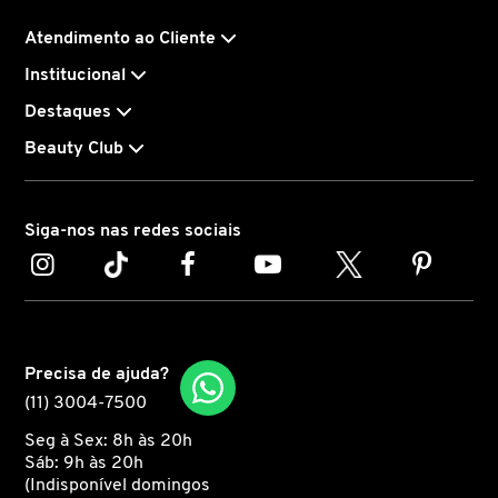
N
BENEFIT COSMETICS
Atendimento ao Cliente
SEPHORA COLLECTION
ACESSÓRIOS
PRODUTOS ASIÁTICOS
O
HOT ON SOCIAL
Institucional
BENETTON
Destaques
P
CLEAN NA SEPHORA
KITS DE SKINCARE
CLEAN NA SEPHORA
PERFUMES ÁRABES
Beauty Club
Q
BEST BRONZE
REFIL
SKINCARE COREANO
HOT ON SOCIAL
R
Siga-nos nas redes sociais
BIODERMA
HOT ON SOCIAL
SEPHORA COLLECTION
S
T
BIOSSANCE
CLEAN NA SEPHORA
U
Precisa de ajuda?
BOCA ROSA
(11) 3004-7500
REFIL
V
Seg à Sex: 8h às 20h
W
Sáb: 9h às 20h
BRAÉ HAIR CARE
SKINCARE PREMIUM
(Indisponível domingos