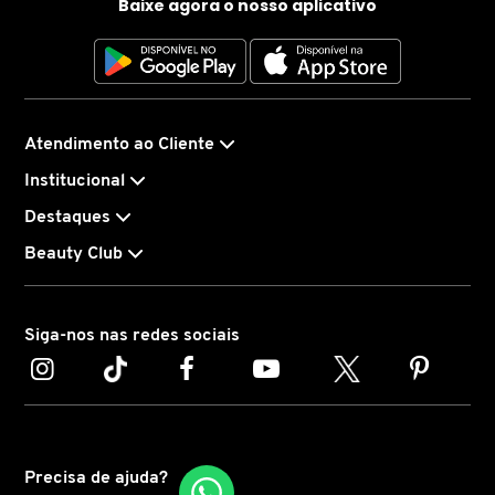
Baixe agora o nosso aplicativo
Principais benefícios:
CAROLINA HERRERA
Remove maquiagem resistente e impurezas
Limpeza eficaz sem ressecar
Textura balm que se transforma em óleo
CARTIER
Atendimento ao Cliente
Rotina adaptável às necessidades da pele
Ideal para testar diferentes versões
Institucional
CAUDALIE
Formato prático para viagens
Destaques
Beauty Club
CHLOÉ
CLARINS
Siga-nos nas redes sociais
CLEAN RESERVE
Precisa de ajuda?
CLINIQUE