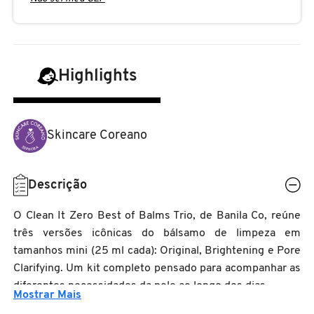
N
BENEFIT COSMETICS
SEPHORA COLLECTION
ACESSÓRIOS
PRODUTOS ASIÁTICOS
O
HOT ON SOCIAL
BENETTON
P
CLEAN NA SEPHORA
KITS DE SKINCARE
CLEAN NA SEPHORA
Highlights
PERFUMES ÁRABES
Q
BEST BRONZE
REFIL
SKINCARE COREANO
HOT ON SOCIAL
R
Skincare Coreano
BIODERMA
HOT ON SOCIAL
SEPHORA COLLECTION
S
Descrição
T
BIOSSANCE
CLEAN NA SEPHORA
O Clean It Zero Best of Balms Trio, de Banila Co, reúne
U
três versões icônicas do bálsamo de limpeza em
BOCA ROSA
tamanhos mini (25 ml cada): Original, Brightening e Pore
REFIL
V
Clarifying. Um kit completo pensado para acompanhar as
diferentes necessidades da pele ao longo dos dias.
W
BRAÉ HAIR CARE
Mostrar Mais
SKINCARE PREMIUM