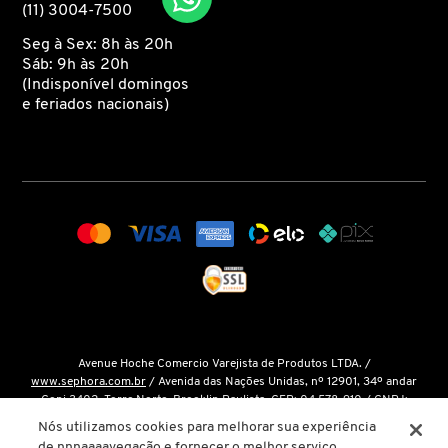
(11) 3004-7500
Seg à Sex: 8h às 20h
COACH
Sáb: 9h às 20h
(Indisponível domingos
e feriados nacionais)
COSRX
DIOR
DIOR BACKSTAGE
DOLCE&GABBANA
Avenue Hoche Comercio Varejista de Produtos LTDA. /
DRUNK ELEPHANT
www.sephora.com.br
/ Avenida das Nações Unidas, nº 12901, 34º andar
Conj 3402, Torre Norte, Brooklin Paulista, CEP: 04.578-910 / CNPJ:
15.048.124/0001-14 / Inscrição Estadual: 146.998.050.112 /
Fale Conosco
Nós utilizamos cookies para melhorar sua experiência
ELIZAVECCA
de nnnaaaavegação e fornecer o melhor serviço