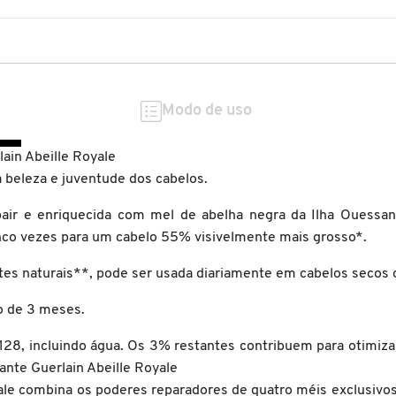
Modo de uso
ain Abeille Royale
a beleza e juventude dos cabelos.
ir e enriquecida com mel de abelha negra da Ilha Ouessant
cinco vezes para um cabelo 55% visivelmente mais grosso*.
tes naturais**, pode ser usada diariamente em cabelos secos 
uso de 3 meses.
128, incluindo água. Os 3% restantes contribuem para otimiza
ante Guerlain Abeille Royale
yale combina os poderes reparadores de quatro méis exclusivo