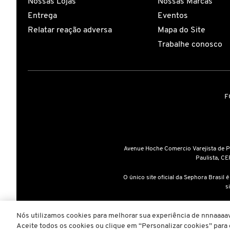
Nossas Lojas
Nossas Marcas
Entrega
Eventos
Relatar reação adversa
Mapa do Site
EMBRYOLISSE
Trabalhe conosco
ESTÉE LAUDER
F
ESTHEDERM
FEITO BRASIL
Avenue Hoche Comercio Varejista de 
Paulista, CE
FENTY BEAUTY
O único site oficial da Sephora Brasil 
s
FENTY SKIN
A inclusão de um produto na sa
Nós utilizamos cookies para melhorar sua experiência de nnnaaaav
Aceite todos os cookies ou clique em “Personalizar cookies” par
Copyright © 2025
www.sephora.co