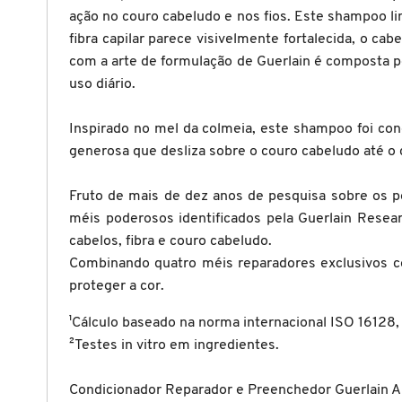
X
ação no couro cabeludo e nos fios. Este shampoo li
BRIOGEO
fibra capilar parece visivelmente fortalecida, o c
GUIA DE INGREDIENTES
Y
com a arte de formulação de Guerlain é composta p
uso diário.
BRUNA TAVARES
Z
HOT ON SOCIAL
Inspirado no mel da colmeia, este shampoo foi c
#
BURBERRY
generosa que desliza sobre o couro cabeludo até 
Fruto de mais de dez anos de pesquisa sobre os p
BVLGARI
méis poderosos identificados pela Guerlain Resea
cabelos, fibra e couro cabeludo.
Combinando quatro méis reparadores exclusivos com
CACHAREL
proteger a cor.
¹Cálculo baseado na norma internacional ISO 16128, 
CALVIN KLEIN
²Testes in vitro em ingredientes.
CARE NATURAL BEAUTY
Condicionador Reparador e Preenchedor Guerlain Ab