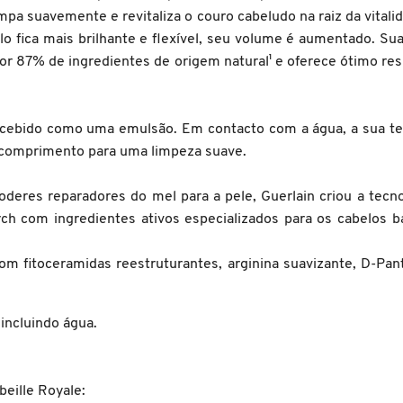
mpa suavemente e revitaliza o couro cabeludo na raiz da vitali
abelo fica mais brilhante e flexível, seu volume é aumentado.
or 87% de ingredientes de origem natural¹ e oferece ótimo re
oncebido como uma emulsão. Em contacto com a água, a sua 
o comprimento para uma limpeza suave.
oderes reparadores do mel para a pele, Guerlain criou a tec
rch com ingredientes ativos especializados para os cabelos
 fitoceramidas reestruturantes, arginina suavizante, D-Pante
incluindo água.
eille Royale: