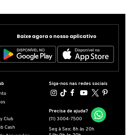
Baixe agora o nosso aplicativo
ub
Siga-nos nas redes sociais
nto
tos
s
Precisa de ajuda?
y Club
(11) 3004-7500
ub Cash
Seg à Sex: 8h às 20h