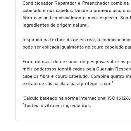
Condicionador Reparador e Preenchedor combina o
cabeludo e nos cabelos. Desde o primeiro uso, o cou
CAROLINA HERRERA
fibra capilar fica visivelmente mais espessa. Su
ingredientes de origem natural¹.
CARTIER
Inspirado na textura da geleia real, o condicionad
pode ser aplicada igualmente no couro cabeludo para
CAUDALIE
Fruto de mais de dez anos de pesquisa sobre os po
méis poderosos identificados pela Guerlain Resear
CHLOÉ
cabelos fibra e couro cabeludo. Combina quatro mé
extrato de cássia alata para proteger a cor.²
CLARINS
¹Cálculo baseado na norma internacional ISO 16128, 
²Testes in vitro em ingredientes.
CLEAN RESERVE
CLINIQUE