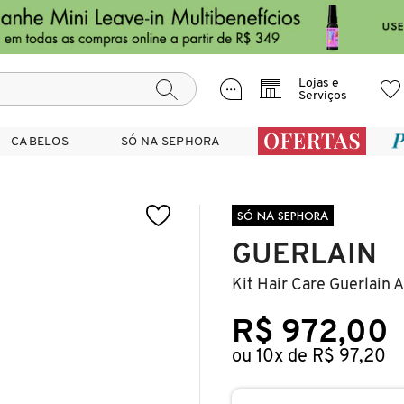
Lojas e
Serviços
CABELOS
CABELOS
SÓ NA SEPHORA
SÓ NA SEPHORA
SÓ NA SEPHORA
GUERLAIN
Kit Hair Care Guerlain 
R$ 972,00
ou 10x de R$ 97,20