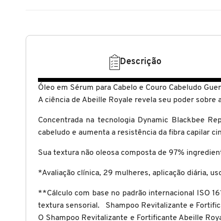
N
BENEFIT COSMETICS
SEPHORA COLLECTION
ACESSÓRIOS
PRODUTOS ASIÁTICOS
O
HOT ON SOCIAL
BENETTON
P
CLEAN NA SEPHORA
KITS DE SKINCARE
CLEAN NA SEPHORA
Descrição
PERFUMES ÁRABES
Q
BEST BRONZE
REFIL
SKINCARE COREANO
HOT ON SOCIAL
Óleo em Sérum para Cabelo e Couro Cabeludo Guerl
R
A ciência de Abeille Royale revela seu poder sobre 
BIODERMA
HOT ON SOCIAL
SEPHORA COLLECTION
S
Concentrada na tecnologia Dynamic Blackbee Repa
cabeludo e aumenta a resistência da fibra capilar 
T
BIOSSANCE
CLEAN NA SEPHORA
Sua textura não oleosa composta de 97% ingredien
U
*Avaliação clínica, 29 mulheres, aplicação diária, 
BOCA ROSA
REFIL
V
**Cálculo com base no padrão internacional ISO 16
W
textura sensorial. Shampoo Revitalizante e Fortific
BRAÉ HAIR CARE
SKINCARE PREMIUM
O Shampoo Revitalizante e Fortificante Abeille Ro