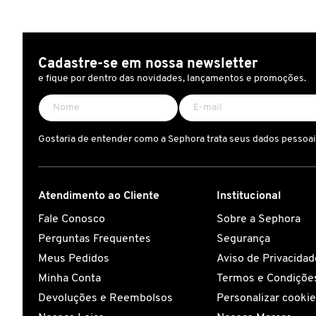
COACH
Cadastre-se em nossa newsletter
e fique por dentro das novidades, lançamentos e promoções.
COSRX
DIOR
Gostaria de entender como a Sephora trata seus dados pessoa
DIOR BACKSTAGE
Atendimento ao Cliente
Institucional
Fale Conosco
Sobre a Sephora
DOLCE&GABBANA
Perguntas Frequentes
Segurança
Meus Pedidos
Aviso de Privacidad
DRUNK ELEPHANT
Minha Conta
Termos e Condições
Devoluções e Reembolsos
Personalizar cooki
ELIZAVECCA