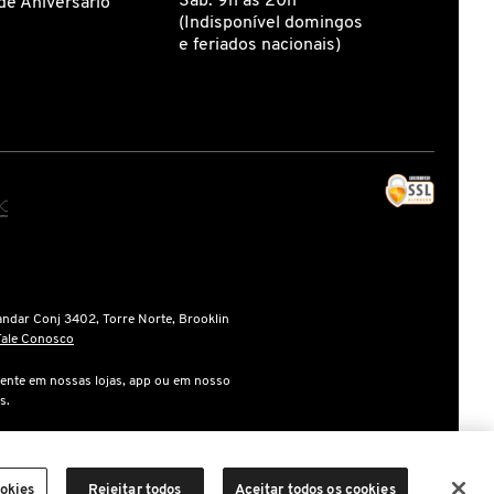
Sáb: 9h às 20h
de Aniversário
(Indisponível domingos
e feriados nacionais)
andar Conj 3402, Torre Norte, Brooklin
Fale Conosco
ente em nossas lojas, app ou em nosso
s.
gente na finalização da compra.
marcas, dizeres, som, software, trade
ookies
Rejeitar todos
Aceitar todos os cookies