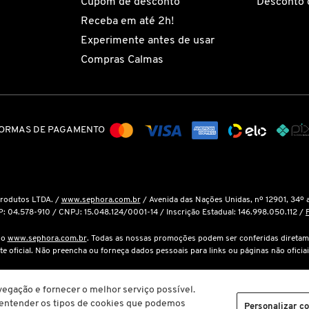
Cupom de desconto
Desconto 
Receba em até 2h!
Experimente antes de usar
Compras Calmas
ORMAS DE PAGAMENTO
Produtos LTDA. /
www.sephora.com.br
/ Avenida das Nações Unidas, nº 12901, 34º 
P: 04.578-910 / CNPJ: 15.048.124/0001-14 / Inscrição Estadual: 146.998.050.112 /
é o
www.sephora.com.br
. Todas as nossas promoções podem ser conferidas diretam
ite oficial. Não preencha ou forneça dados pessoais para links ou páginas não oficiai
cola de compras não garante seu preço. Em caso de variação, prevalecerá o preço vi
egação e fornecer o melhor serviço possível.
a entender os tipos de cookies que podemos
m.br
. Todos os direitos reservados. O conteúdo do site, fotos, imagens, logotipos, 
Personalizar c