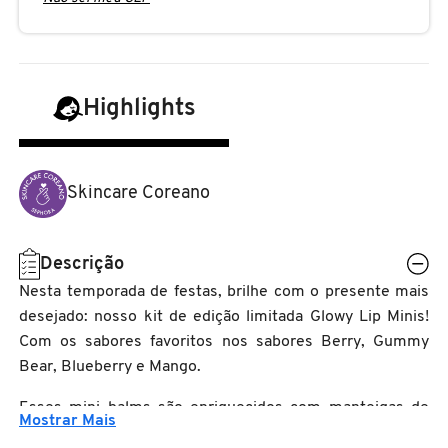
N
BENEFIT COSMETICS
SEPHORA COLLECTION
ACESSÓRIOS
PRODUTOS ASIÁTICOS
O
HOT ON SOCIAL
BENETTON
P
CLEAN NA SEPHORA
KITS DE SKINCARE
CLEAN NA SEPHORA
Highlights
PERFUMES ÁRABES
Q
BEST BRONZE
REFIL
SKINCARE COREANO
HOT ON SOCIAL
R
Skincare Coreano
BIODERMA
HOT ON SOCIAL
SEPHORA COLLECTION
S
Descrição
T
BIOSSANCE
Nesta temporada de festas, brilhe com o presente mais
CLEAN NA SEPHORA
desejado: nosso kit de edição limitada Glowy Lip Minis!
U
Com os sabores favoritos nos sabores Berry, Gummy
BOCA ROSA
REFIL
Bear, Blueberry e Mango.
V
Esses mini balms são enriquecidos com manteigas de
W
BRAÉ HAIR CARE
Mostrar Mais
SKINCARE PREMIUM
semente de Murumuru e Karité para manter seus lábios