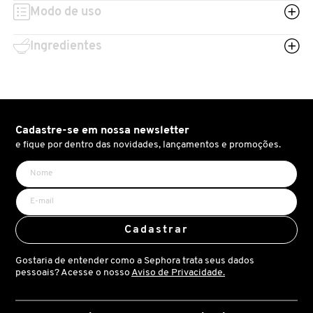
macios, suaves e hidratados!
X
Modo de uso
BRIOGEO
GUIA DE INGREDIENTES
Esse kit contém:
Y
Ingredientes
- 5 g Lip Glowy Balm in Berry, Gummy Bear, Blueberry,
Mango.
BRUNA TAVARES
Z
HOT ON SOCIAL
#
BURBERRY
Cadastre-se em nossa newsletter
e fique por dentro das novidades, lançamentos e promoções.
BVLGARI
CACHAREL
Cadastrar
CALVIN KLEIN
Gostaria de entender como a Sephora trata seus dados
pessoais? Acesse o nosso
Aviso de Privacidade.
CARE NATURAL BEAUTY