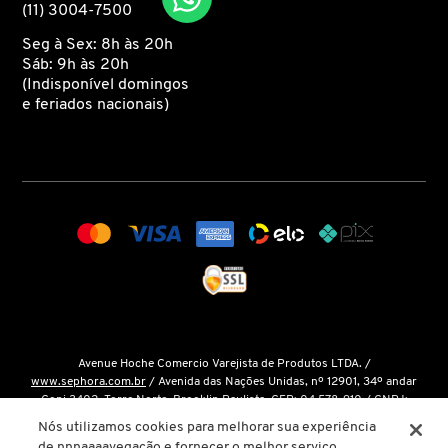
(11) 3004-7500
Seg à Sex: 8h às 20h
COACH
Sáb: 9h às 20h
(Indisponível domingos
e feriados nacionais)
COSRX
COSTA BRAZIL
DIOR
DIOR BACKSTAGE
Avenue Hoche Comercio Varejista de Produtos LTDA. /
DOLCE&GABBANA
www.sephora.com.br
/ Avenida das Nações Unidas, nº 12901, 34º andar
Conj 3402, Torre Norte, Brooklin Paulista, CEP: 04.578-910 / CNPJ:
15.048.124/0001-14 / Inscrição Estadual: 146.998.050.112 /
Fale Conosco
Nós utilizamos cookies para melhorar sua experiência
DRUNK ELEPHANT
de nnnaaaavegação e fornecer o melhor serviço