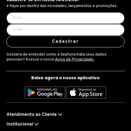
olhar intensamente expressivo e volume máximo para os
X
e fique por dentro das novidades, lançamentos e promoções.
cílios.
BRIOGEO
GUIA DE INGREDIENTES
Y
Suave, a fórmula desliza suntuosamente em cada cílio,
instantaneamente, cobrindo-os e ampliando-os da raiz
BRUNA TAVARES
Z
HOT ON SOCIAL
até a ponta. Graças à sua alta concentração de cera e de
Cadastrar
pigmentos negros puros, o volume é imediatamente
#
BURBERRY
visível.
Gostaria de entender como a Sephora trata seus dados
pessoais? Acesse o nosso
Aviso de Privacidade.
BVLGARI
Baixe agora o nosso aplicativo
CACHAREL
CALVIN KLEIN
Atendimento ao Cliente
Institucional
CARE NATURAL BEAUTY