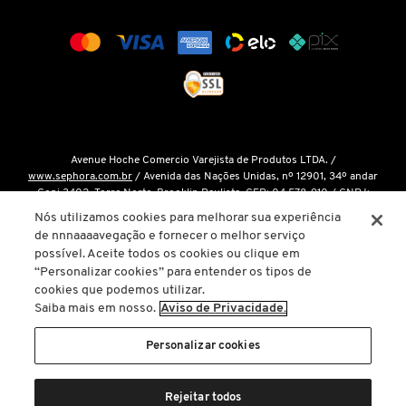
COACH
COSRX
Avenue Hoche Comercio Varejista de Produtos LTDA. /
COSTA BRAZIL
www.sephora.com.br
/ Avenida das Nações Unidas, nº 12901, 34º andar
Conj 3402, Torre Norte, Brooklin Paulista, CEP: 04.578-910 / CNPJ:
15.048.124/0001-14 / Inscrição Estadual: 146.998.050.112 /
Fale Conosco
Nós utilizamos cookies para melhorar sua experiência
DIOR
de nnnaaaavegação e fornecer o melhor serviço
O único site oficial da Sephora Brasil é o
www.sephora.com.br
. Todas as
possível. Aceite todos os cookies ou clique em
nossas promoções podem ser conferidas diretamente em nossas lojas, app
“Personalizar cookies” para entender os tipos de
ou em nosso site oficial. Não preencha ou forneça dados pessoais para
DIOR BACKSTAGE
cookies que podemos utilizar.
links ou páginas não oficiais.
Saiba mais em nosso.
Aviso de Privacidade.
A inclusão de um produto na sacola de compras não garante seu preço. Em
DOLCE&GABBANA
caso de variação, prevalecerá o preço vigente na finalização da compra.
Personalizar cookies
Copyright © 2025
www.sephora.com.br
. Todos os direitos reservados. O
conteúdo do site, fotos, imagens, logotipos, marcas, dizeres, som,
Rejeitar todos
DRUNK ELEPHANT