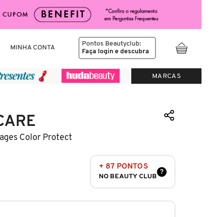
Pontos Beautyclub:
MINHA CONTA
Faça login
e descubra
MARCAS
CARE
ages Color Protect
+ 87 PONTOS
?
NO BEAUTY CLUB