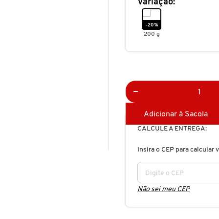
Variação:
-20%
200 g
Adicionar à Sacola
CALCULE A ENTREGA:
Insira o CEP para calcular v
Não sei meu CEP