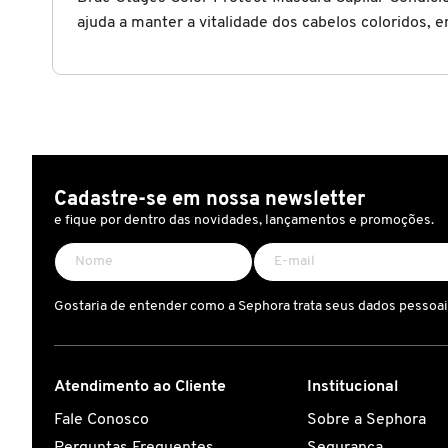
X
ajuda a manter a vitalidade dos cabelos coloridos, 
BRIOGEO
GUIA DE INGREDIENTES
Y
BRUNA TAVARES
Z
HOT ON SOCIAL
#
BURBERRY
Cadastre-se em nossa newsletter
e fique por dentro das novidades, lançamentos e promoções.
BVLGARI
CACHAREL
Gostaria de entender como a Sephora trata seus dados pessoa
CALVIN KLEIN
Atendimento ao Cliente
Institucional
Fale Conosco
Sobre a Sephora
CARE NATURAL BEAUTY
Perguntas Frequentes
Segurança