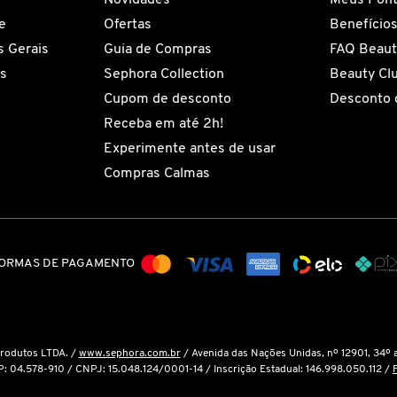
e
Ofertas
Benefício
 Gerais
Guia de Compras
FAQ Beaut
es
Sephora Collection
Beauty Cl
Cupom de desconto
Desconto 
Receba em até 2h!
Experimente antes de usar
Compras Calmas
ORMAS DE PAGAMENTO
Produtos LTDA. /
www.sephora.com.br
/ Avenida das Nações Unidas, nº 12901, 34º 
P: 04.578-910 / CNPJ: 15.048.124/0001-14 / Inscrição Estadual: 146.998.050.112 /