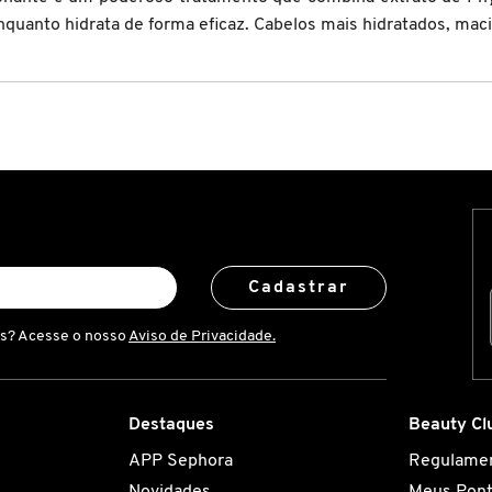
enquanto hidrata de forma eficaz. Cabelos mais hidratados, mac
Cadastrar
is? Acesse o nosso
Aviso de Privacidade.
Destaques
Beauty Cl
APP Sephora
Regulame
Novidades
Meus Pon