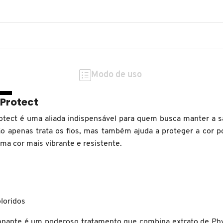
Modo de uso
 Protect
otect é uma aliada indispensável para quem busca manter a s
 não apenas trata os fios, mas também ajuda a proteger a cor 
uma cor mais vibrante e resistente.
oloridos
onante é um poderoso tratamento que combina extrato de Physa