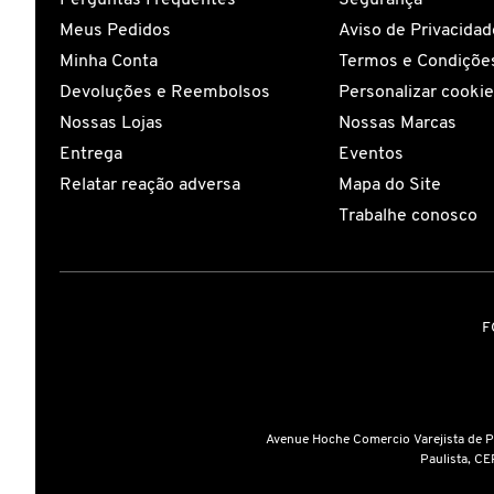
Meus Pedidos
Aviso de Privacidad
CAROLINA HERRERA
Minha Conta
Termos e Condições
Devoluções e Reembolsos
Personalizar cooki
CARTIER
Nossas Lojas
Nossas Marcas
Entrega
Eventos
Relatar reação adversa
Mapa do Site
CAUDALIE
Trabalhe conosco
CHLOÉ
F
CLARINS
CLEAN RESERVE
Avenue Hoche Comercio Varejista de 
Paulista, CE
CLINIQUE