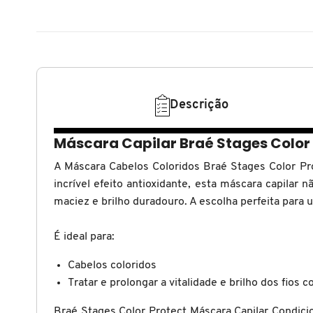
N
BENEFIT COSMETICS
SEPHORA COLLECTION
ACESSÓRIOS
PRODUTOS ASIÁTICOS
O
HOT ON SOCIAL
BENETTON
P
CLEAN NA SEPHORA
KITS DE SKINCARE
CLEAN NA SEPHORA
PERFUMES ÁRABES
Q
Descrição
BEST BRONZE
REFIL
SKINCARE COREANO
HOT ON SOCIAL
R
Máscara Capilar Braé Stages Color
BIODERMA
HOT ON SOCIAL
SEPHORA COLLECTION
S
A Máscara Cabelos Coloridos Braé Stages Color Pr
incrível efeito antioxidante, esta máscara capilar
T
maciez e brilho duradouro. A escolha perfeita para 
BIOSSANCE
CLEAN NA SEPHORA
U
É ideal para:
BOCA ROSA
REFIL
V
Cabelos coloridos
Tratar e prolongar a vitalidade e brilho dos fios c
W
BRAÉ HAIR CARE
SKINCARE PREMIUM
Braé Stages Color Protect Máscara Capilar Condici