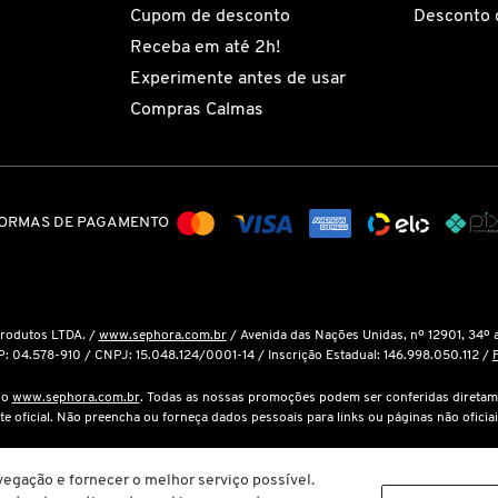
Cupom de desconto
Desconto 
Receba em até 2h!
Experimente antes de usar
Compras Calmas
ORMAS DE PAGAMENTO
Produtos LTDA. /
www.sephora.com.br
/ Avenida das Nações Unidas, nº 12901, 34º 
P: 04.578-910 / CNPJ: 15.048.124/0001-14 / Inscrição Estadual: 146.998.050.112 /
é o
www.sephora.com.br
. Todas as nossas promoções podem ser conferidas diretam
ite oficial. Não preencha ou forneça dados pessoais para links ou páginas não oficiai
cola de compras não garante seu preço. Em caso de variação, prevalecerá o preço vi
egação e fornecer o melhor serviço possível.