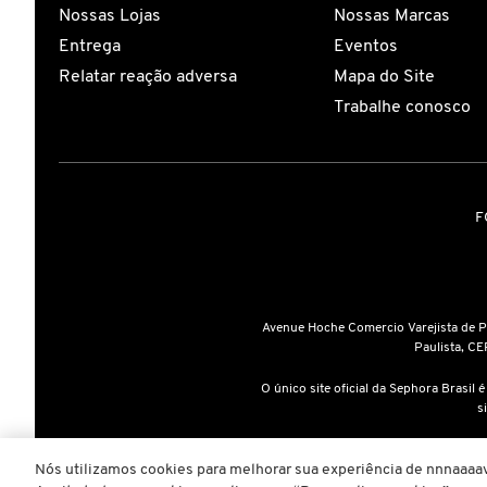
Nossas Lojas
Nossas Marcas
Entrega
Eventos
CAROLINA HERRERA
Relatar reação adversa
Mapa do Site
Trabalhe conosco
CARTIER
CAUDALIE
F
CHLOÉ
Avenue Hoche Comercio Varejista de 
CLARINS
Paulista, CE
O único site oficial da Sephora Brasil 
CLEAN RESERVE
s
A inclusão de um produto na sa
Nós utilizamos cookies para melhorar sua experiência de nnnaaaav
CLINIQUE