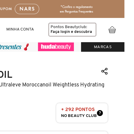
Pontos Beautyclub:
MINHA CONTA
Faça login
e descubra
MARCAS
IL
Ultraleve Moroccanoil Weightless Hydrating
+ 292 PONTOS
?
NO BEAUTY CLUB