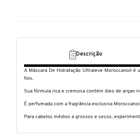
N
BENEFIT COSMETICS
SEPHORA COLLECTION
ACESSÓRIOS
PRODUTOS ASIÁTICOS
O
HOT ON SOCIAL
BENETTON
P
CLEAN NA SEPHORA
KITS DE SKINCARE
CLEAN NA SEPHORA
PERFUMES ÁRABES
Q
BEST BRONZE
REFIL
SKINCARE COREANO
HOT ON SOCIAL
Descrição
R
BIODERMA
A Máscara De Hidratação Ultraleve Moroccanoil é 
HOT ON SOCIAL
SEPHORA COLLECTION
S
fios.
T
BIOSSANCE
Sua fórmula rica e cremosa contém óleo de argan ri
CLEAN NA SEPHORA
U
É perfumada com a fragrância exclusiva Moroccanoi
BOCA ROSA
REFIL
V
Para cabelos médios a grossos e secos, experiment
W
BRAÉ HAIR CARE
SKINCARE PREMIUM