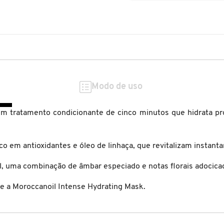
Modo de uso
um tratamento condicionante de cinco minutos que hidrata p
co em antioxidantes e óleo de linhaça, que revitalizam instan
l, uma combinação de âmbar especiado e notas florais adocica
e a Moroccanoil Intense Hydrating Mask.