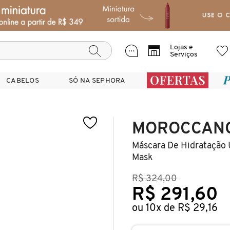
Lojas e
Serviços
CABELOS
CABELOS
SÓ NA SEPHORA
SÓ NA SEPHORA
MOROCCANO
Máscara De Hidratação 
Mask
R$ 324,00
R$ 291,60
ou 10x de R$ 29,16