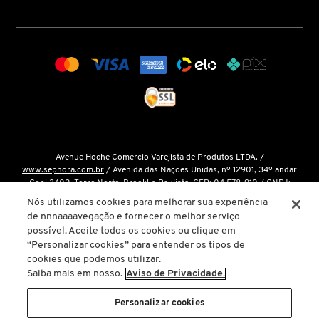
COACH
COSRX
COSTA BRAZIL
Avenue Hoche Comercio Varejista de Produtos LTDA. /
www.sephora.com.br
/ Avenida das Nações Unidas, nº 12901, 34º andar
DIOR
Conj 3402, Torre Norte, Brooklin Paulista, CEP: 04.578-910 / CNPJ:
15.048.124/0001-14 / Inscrição Estadual: 146.998.050.112 /
Fale Conosco
Nós utilizamos cookies para melhorar sua experiência
de nnnaaaavegação e fornecer o melhor serviço
DIOR BACKSTAGE
O único site oficial da Sephora Brasil é o
www.sephora.com.br
. Todas as
possível. Aceite todos os cookies ou clique em
nossas promoções podem ser conferidas diretamente em nossas lojas, app
“Personalizar cookies” para entender os tipos de
ou em nosso site oficial. Não preencha ou forneça dados pessoais para
cookies que podemos utilizar.
links ou páginas não oficiais.
DOLCE&GABBANA
Saiba mais em nosso.
Aviso de Privacidade.
A inclusão de um produto na sacola de compras não garante seu preço. Em
caso de variação, prevalecerá o preço vigente na finalização da compra.
Personalizar cookies
DRUNK ELEPHANT