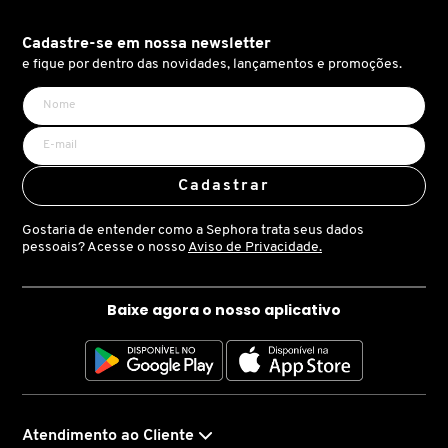
X
BRIOGEO
Cadastre-se em nossa newsletter
GUIA DE INGREDIENTES
Y
e fique por dentro das novidades, lançamentos e promoções.
BRUNA TAVARES
Z
HOT ON SOCIAL
#
BURBERRY
Cadastrar
Gostaria de entender como a Sephora trata seus dados
BVLGARI
pessoais? Acesse o nosso
Aviso de Privacidade.
CACHAREL
Baixe agora o nosso aplicativo
CALVIN KLEIN
CARE NATURAL BEAUTY
Atendimento ao Cliente