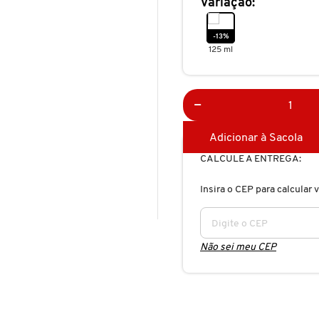
Variação:
-13%
125 ml
Adicionar à Sacola
CALCULE A ENTREGA:
Insira o CEP para calcular v
Não sei meu CEP