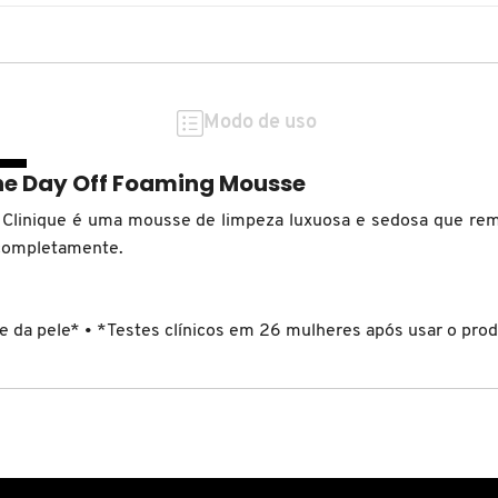
Modo de uso
he Day Off Foaming Mousse
 Clinique é uma mousse de limpeza luxuosa e sedosa que re
 completamente.
ade da pele* • *Testes clínicos em 26 mulheres após usar o pro