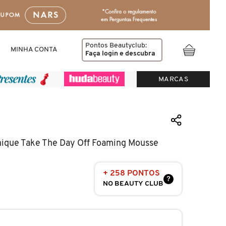
Pontos Beautyclub:
MINHA CONTA
Faça login
e descubra
MARCAS
nique Take The Day Off Foaming Mousse
+ 258 PONTOS
?
NO BEAUTY CLUB