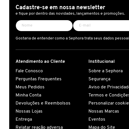
X
Cadastre-se em nossa newsletter
BRIOGEO
e fique por dentro das novidades, lançamentos e promoções.
GUIA DE INGREDIENTES
Y
BRUNA TAVARES
Z
HOT ON SOCIAL
Gostaria de entender como a Sephora trata seus dados pessoa
#
BURBERRY
Atendimento ao Cliente
Institucional
BVLGARI
Fale Conosco
Sobre a Sephora
Perguntas Frequentes
Segurança
CACHAREL
Meus Pedidos
Aviso de Privacidad
Minha Conta
Termos e Condições
Devoluções e Reembolsos
Personalizar cooki
CALVIN KLEIN
Nossas Lojas
Nossas Marcas
Entrega
Eventos
CARE NATURAL BEAUTY
Relatar reação adversa
Mapa do Site