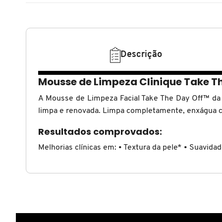
N
BENEFIT COSMETICS
SEPHORA COLLECTION
ACESSÓRIOS
PRODUTOS ASIÁTICOS
O
HOT ON SOCIAL
BENETTON
P
CLEAN NA SEPHORA
KITS DE SKINCARE
CLEAN NA SEPHORA
Descrição
PERFUMES ÁRABES
Q
Mousse de Limpeza Clinique Take T
BEST BRONZE
REFIL
SKINCARE COREANO
HOT ON SOCIAL
R
A Mousse de Limpeza Facial Take The Day Off™ da
limpa e renovada. Limpa completamente, enxágua
BIODERMA
HOT ON SOCIAL
SEPHORA COLLECTION
S
Resultados comprovados:
T
BIOSSANCE
Melhorias clínicas em: • Textura da pele* • Suavid
CLEAN NA SEPHORA
U
BOCA ROSA
REFIL
V
W
BRAÉ HAIR CARE
SKINCARE PREMIUM