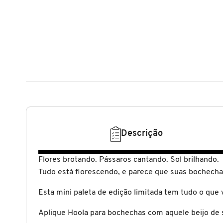
N
BENEFIT COSMETICS
SEPHORA COLLECTION
ACESSÓRIOS
PRODUTOS ASIÁTICOS
O
HOT ON SOCIAL
BENETTON
P
CLEAN NA SEPHORA
KITS DE SKINCARE
CLEAN NA SEPHORA
PERFUMES ÁRABES
Q
BEST BRONZE
REFIL
SKINCARE COREANO
HOT ON SOCIAL
R
BIODERMA
HOT ON SOCIAL
SEPHORA COLLECTION
S
Descrição
T
BIOSSANCE
CLEAN NA SEPHORA
Flores brotando. Pássaros cantando. Sol brilhando.
U
Tudo está florescendo, e parece que suas bochecha
BOCA ROSA
REFIL
V
Esta mini paleta de edição limitada tem tudo o que 
W
BRAÉ HAIR CARE
Aplique Hoola para bochechas com aquele beijo de 
SKINCARE PREMIUM