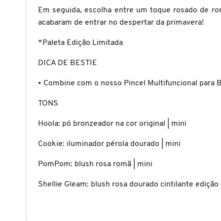
X
Em seguida, escolha entre um toque rosado de ro
BRIOGEO
acabaram de entrar no despertar da primavera!
GUIA DE INGREDIENTES
Y
*Paleta Edição Limitada
BRUNA TAVARES
Z
HOT ON SOCIAL
DICA DE BESTIE
#
BURBERRY
• Combine com o nosso Pincel Multifuncional para
TONS
BVLGARI
Hoola: pó bronzeador na cor original | mini
Cookie: iluminador pérola dourado | mini
CACHAREL
PomPom: blush rosa romã | mini
CALVIN KLEIN
Shellie Gleam: blush rosa dourado cintilante edição 
CARE NATURAL BEAUTY