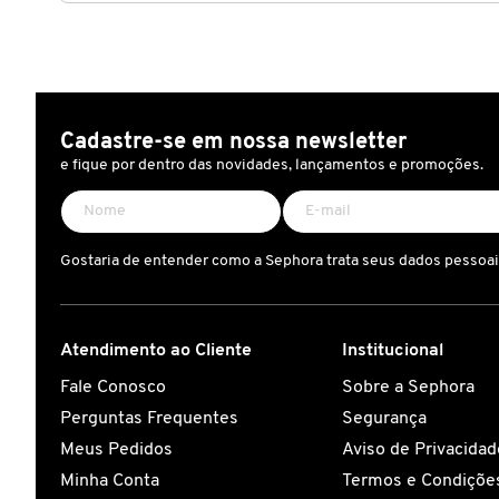
CAROLINA HERRERA
CARTIER
Cadastre-se em nossa newsletter
e fique por dentro das novidades, lançamentos e promoções.
CAUDALIE
Gostaria de entender como a Sephora trata seus dados pessoa
CHLOÉ
CLARINS
Atendimento ao Cliente
Institucional
Fale Conosco
Sobre a Sephora
CLEAN RESERVE
Perguntas Frequentes
Segurança
Meus Pedidos
Aviso de Privacidad
Minha Conta
Termos e Condições
CLINIQUE