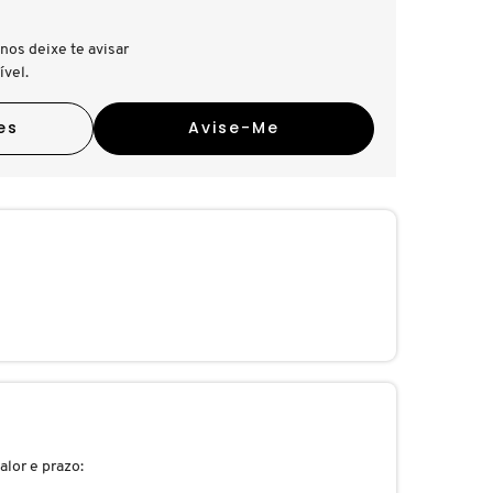
nos deixe te avisar
ível.
es
Avise-Me
alor e prazo: