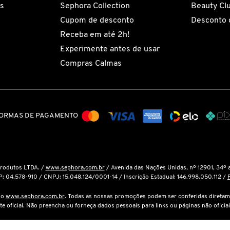
es
Sephora Collection
Beauty Cl
Cupom de desconto
Desconto 
Receba em até 2h!
Experimente antes de usar
Compras Calmas
ORMAS DE PAGAMENTO
Produtos LTDA. /
www.sephora.com.br
/ Avenida das Nações Unidas, nº 12901, 34º 
P: 04.578-910 / CNPJ: 15.048.124/0001-14 / Inscrição Estadual: 146.998.050.112 /
é o
www.sephora.com.br
. Todas as nossas promoções podem ser conferidas diretam
ite oficial. Não preencha ou forneça dados pessoais para links ou páginas não oficiai
cola de compras não garante seu preço. Em caso de variação, prevalecerá o preço vi