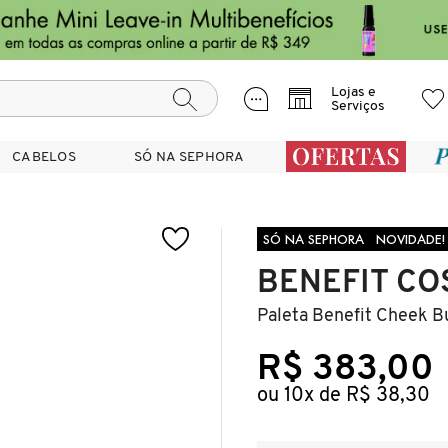
Lojas e
Serviços
CABELOS
CABELOS
SÓ NA SEPHORA
SÓ NA SEPHORA
SÓ NA SEPHORA
NOVIDADE!
BENEFIT CO
Paleta Benefit Cheek B
R$ 383,00
ou 10x de R$ 38,30