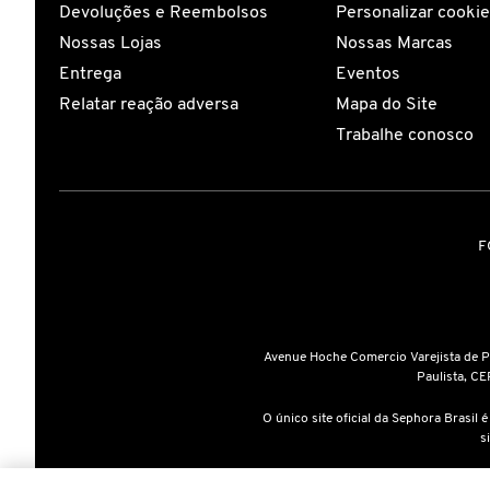
Devoluções e Reembolsos
Personalizar cooki
Nossas Lojas
Nossas Marcas
COACH
Entrega
Eventos
Relatar reação adversa
Mapa do Site
COSRX
Trabalhe conosco
DIOR
F
DIOR BACKSTAGE
DOLCE&GABBANA
Avenue Hoche Comercio Varejista de 
Paulista, CE
DRUNK ELEPHANT
O único site oficial da Sephora Brasil 
s
A inclusão de um produto na sa
ELIZAVECCA