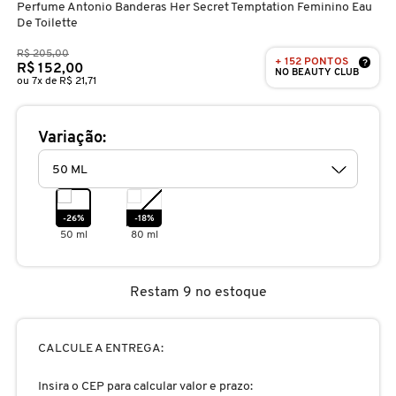
Perfume Antonio Banderas Her Secret Temptation Feminino Eau
D
AURA BEAUTY
OLHOS
PERFUMES UNISSEX
LIMPADORES
MÁSCARA
PERFUMES
De Toilette
E
R$ 205,00
+ 152 PONTOS
?
R$ 152,00
NO BEAUTY CLUB
AUTHENTIC BEAUTY CONCEPT
SOBRANCELHA
KITS PRESENTEÁVEIS
NECESSIDADE
FINALIZADOR
SKINCARE
ou 7x de R$ 21,71
F
G
AZZARO
PALETAS
FAMÍLIAS OLFATIVAS
TRATAMENTOS
MODELADOR
Variação:
H
BANDERAS
ACESSÓRIOS
VELAS & FRAGRÂNCIAS DE
ROTINA
TRATAMENTO CAPILAR
I
AMBIENTE
-26%
-18%
50 ml
80 ml
J
BANILA CO
UNHAS
PROTEÇÃO SOLAR
KITS PARA CABELOS
REFIL
K
Restam 9 no estoque
BAREMINERALS
KITS DE MAQUIAGEM
OLHOS & LÁBIOS
ACESSÓRIOS
L
ALTA PERFUMARIA
CALCULE A ENTREGA:
BEAUTY OF JOSEON
M
MAQUIAGEM COREANA
CORPO E BANHO
REFIL
Insira o CEP para calcular valor e prazo:
CLEAN NA SEPHORA