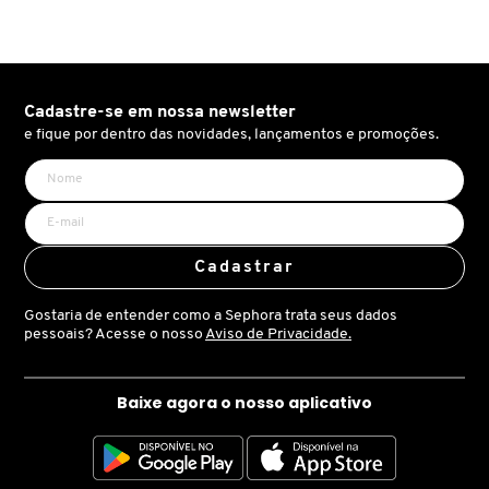
essência. As Pétalas de Rosas da Bulgária recebem o
X
BRIOGEO
amadeirado do Cedro, dupla que forma uma composição
GUIA DE INGREDIENTES
Y
intensamente sofisticada.
BRUNA TAVARES
Cadastre-se em nossa newsletter
Z
HOT ON SOCIAL
e fique por dentro das novidades, lançamentos e promoções.
#
BURBERRY
BVLGARI
Cadastrar
Gostaria de entender como a Sephora trata seus dados
CACHAREL
pessoais? Acesse o nosso
Aviso de Privacidade.
CALVIN KLEIN
Baixe agora o nosso aplicativo
CARE NATURAL BEAUTY