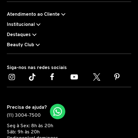
CAROLINA HERRERA
Atendimento ao Cliente
Institucional
CARTIER
Destaques
Beauty Club
CAUDALIE
Siga-nos nas redes sociais
CHLOÉ
CLARINS
Precisa de ajuda?
CLEAN RESERVE
(11) 3004-7500
Seg à Sex: 8h às 20h
Sáb: 9h às 20h
CLINIQUE