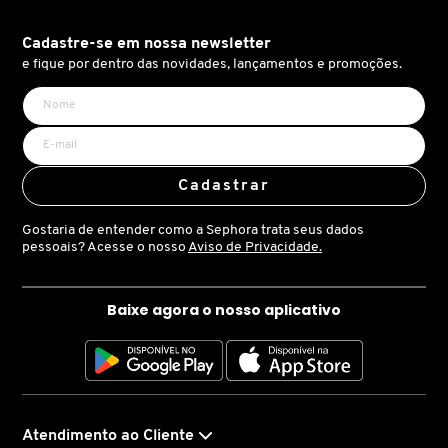
com o emblema de joias da Maison.
X
BRIOGEO
Cadastre-se em nossa newsletter
GUIA DE INGREDIENTES
Y
e fique por dentro das novidades, lançamentos e promoções.
BRUNA TAVARES
Z
HOT ON SOCIAL
#
BURBERRY
Cadastrar
Gostaria de entender como a Sephora trata seus dados
BVLGARI
pessoais? Acesse o nosso
Aviso de Privacidade.
CACHAREL
Baixe agora o nosso aplicativo
CALVIN KLEIN
CARE NATURAL BEAUTY
Atendimento ao Cliente