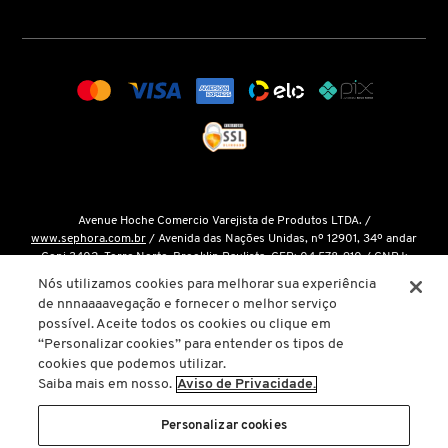
COACH
COSRX
COSTA BRAZIL
Avenue Hoche Comercio Varejista de Produtos LTDA. /
www.sephora.com.br
/ Avenida das Nações Unidas, nº 12901, 34º andar
DIOR
Conj 3402, Torre Norte, Brooklin Paulista, CEP: 04.578-910 / CNPJ:
15.048.124/0001-14 / Inscrição Estadual: 146.998.050.112 /
Fale Conosco
Nós utilizamos cookies para melhorar sua experiência
de nnnaaaavegação e fornecer o melhor serviço
DIOR BACKSTAGE
O único site oficial da Sephora Brasil é o
www.sephora.com.br
. Todas as
possível. Aceite todos os cookies ou clique em
nossas promoções podem ser conferidas diretamente em nossas lojas, app
“Personalizar cookies” para entender os tipos de
ou em nosso site oficial. Não preencha ou forneça dados pessoais para
cookies que podemos utilizar.
links ou páginas não oficiais.
DOLCE&GABBANA
Saiba mais em nosso.
Aviso de Privacidade.
A inclusão de um produto na sacola de compras não garante seu preço. Em
caso de variação, prevalecerá o preço vigente na finalização da compra.
Personalizar cookies
DRUNK ELEPHANT